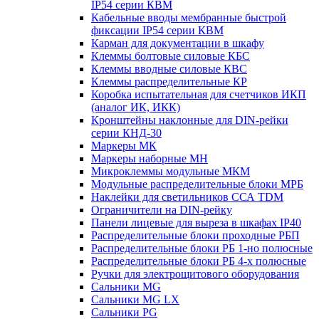
IP54 серии КВМ
Кабельные вводы мембранные быстрой
фиксации IP54 серии КВМ
Карман для документации в шкафу
Клеммы болтовые силовые КБС
Клеммы вводные силовые КВС
Клеммы распределительные КР
Коробка испытательная для счетчиков ИКП
(аналог ИК, ИКК)
Кронштейны наклонные для DIN-рейки
серии КНД-30
Маркеры МК
Маркеры наборные МН
Микроклеммы модульные МКМ
Модульные распределительные блоки МРБ
Наклейки для светильников ССА TDM
Ограничители на DIN-рейку
Панели лицевые для выреза в шкафах IP40
Распределительные блоки проходные РБП
Распределительные блоки РБ 1-но полюсные
Распределительные блоки РБ 4-х полюсные
Ручки для электрощитового оборудования
Сальники MG
Сальники MG LX
Сальники PG