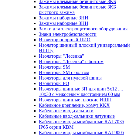
Зажимы клеммные безвинтовые ЗКБ
Зажимы клеммные безвинтовые ЗКБ
быстрого зажима
Зажимы наборные ЗНИ
Зажимы наборные ЗНН
Замки для электрощитового оборудования
Знаки электробезопасности
Изолятор опорный ПИО
Изолятор шинный плоский универсальный
ИШПу
Изоляторы "Лесенка"
Изоляторы "Лесенка" с болтом
Изоляторы SM
Изоляторы SM c болтом
Изоляторы для нулевой шины
Изоляторы РО
Изоляторы шинные 3П для шин 5х12 ....
10х30 с межосевым расстоянием 60 мм
Изоляторы шинные плоские ИШП
Кабельное крепление, хомут ККХ
Кабельные ввод-сальники
Кабельные ввод-сальники латунные
Кабельные вводы мембранные RAL7035
IP65 серии КВМ
Кабельные вводы мембранные RAL9005