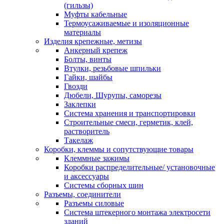
(гильзы)
Муфты кабельные
Термоусаживаемые и изоляционные
материалы
Изделия крепежные, метизы
Анкерный крепеж
Болты, винты
Втулки, резьбовые шпильки
Гайки, шайбы
Гвозди
Дюбели, Шурупы, саморезы
Заклепки
Система хранения и транспортировки
Строительные смеси, герметик, клей,
растворитель
Такелаж
Коробки, клеммы и сопутствующие товары
Клеммные зажимы
Коробки распределительные/ установочные
и аксессуары
Системы сборных шин
Разъемы, соединители
Разъемы силовые
Система штекерного монтажа электросети
зданий