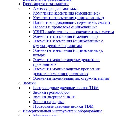
Грозозащита и заземление
Аксессуары для монтажа
Комплекты заземления (омедненные)
Комплекты заземления (оцинкованные)
Пасты токопроводящие, герметики, смазки
Полосы и проволока оцинкованные
УЗИП слаботочных высокочастотных систем
Элементы заземления (омедненные)
Элементы заземления (оцинкованные):
муфты, держатели, зажимы
Элементы заземления (оцинкованные):
штыри
Элементы молниезащиты: держатели
проводников
Элементы молниезащиты: крепления,
держатели молниеприемников
Элементы молниезащиты: стержни, мачты
Звонки
Беспроводные дверные звонки TDM
Звонки громкого боя
Звонки дверные "ЭКО"
Звонки народные
Проводные дверные звонки TDM
Измерительный инструмент и оборудование
Мерные ленты