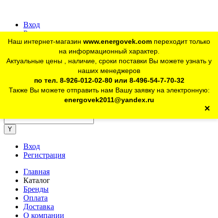
Вход
Регистрация
Наш интернет-магазин
www.energovek.com
переходит только
vk
на информационный характер.
Актуальные цены , наличие, сроки поставки Вы можете узнать у
наших менеджеров
telegram
Для юр. лиц:
+7 (926) 012-02-80
по тел. 8-926-012-02-80 или 8-496-54-7-70-32
Также Вы можете отправить нам Вашу заявку на электронную:
telegram
Розничный магазин:
+7 (925) 902-46-10
energovek2011@yandex.ru
×
energovek2011@yandex.ru
Вход
Регистрация
Главная
Каталог
Бренды
Оплата
Доставка
О компании