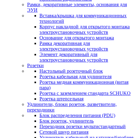
Рамки, декоративные элементы, основания для
ЭУИ
Вставка/крышка для коммуникационных
технологий
Корпус накладной для открытого монтажа
электроустановочных устройств
Основание для открытого монтажа
Рамка декоративная для
электроустановочных устройств
Элемент декоративный для
электроустановочных устройств
Розетки
Настольный розеточный блок
Розетка кабельная для удлинителя
Розетка медная коммуникационная (витая
пара)
Розетка с заземлением стандарта SCHUKO
Розетка штепсельная
Удлинители, блоки розеток, разветвители,
переходники
Блок распределения питания (PDU)
Блок розеток, удлинитель
Переходник розетки мультистандартный
Сетевой шнур питания
Удлинитель кабельный на катушке/барабане