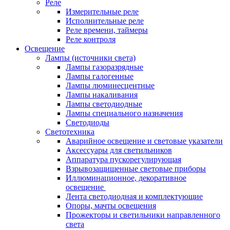
Реле
Измерительные реле
Исполнительные реле
Реле времени, таймеры
Реле контроля
Освещение
Лампы (источники света)
Лампы газоразрядные
Лампы галогенные
Лампы люминесцентные
Лампы накаливания
Лампы светодиодные
Лампы специального назначения
Светодиоды
Светотехника
Аварийное освещение и световые указатели
Аксессуары для светильников
Аппаратура пускорегулирующая
Взрывозащищенные световые приборы
Иллюминационное, декоративное
освещение
Лента светодиодная и комплектующие
Опоры, мачты освещения
Прожекторы и светильники направленного
света