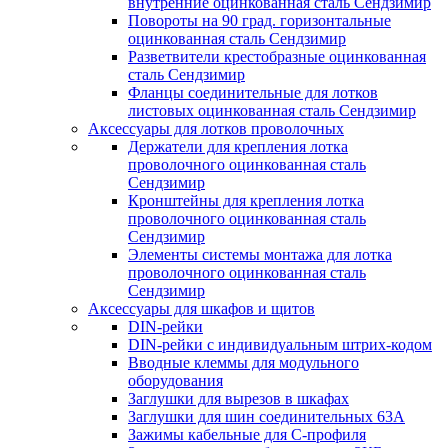
внутренние оцинкованная сталь Сендзимир
Повороты на 90 град. горизонтальные
оцинкованная сталь Сендзимир
Разветвители крестобразные оцинкованная
сталь Сендзимир
Фланцы соединительные для лотков
листовых оцинкованная сталь Сендзимир
Аксессуары для лотков проволочных
Держатели для крепления лотка
проволочного оцинкованная сталь
Сендзимир
Кронштейны для крепления лотка
проволочного оцинкованная сталь
Сендзимир
Элементы системы монтажа для лотка
проволочного оцинкованная сталь
Сендзимир
Аксессуары для шкафов и щитов
DIN-рейки
DIN-рейки с индивидуальным штрих-кодом
Вводные клеммы для модульного
оборудования
Заглушки для вырезов в шкафах
Заглушки для шин соединительных 63А
Зажимы кабельные для С-профиля