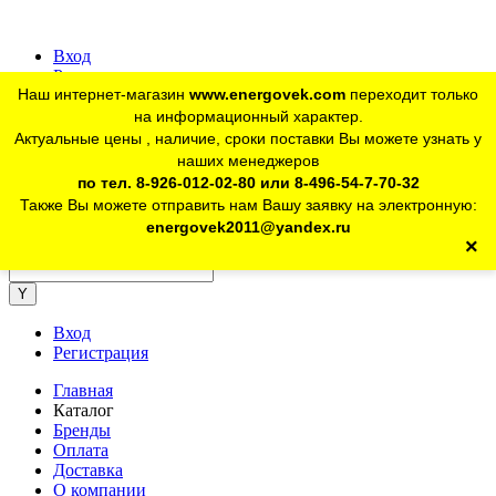
Вход
Регистрация
Наш интернет-магазин
www.energovek.com
переходит только
vk
на информационный характер.
Актуальные цены , наличие, сроки поставки Вы можете узнать у
наших менеджеров
telegram
Для юр. лиц:
+7 (926) 012-02-80
по тел. 8-926-012-02-80 или 8-496-54-7-70-32
Также Вы можете отправить нам Вашу заявку на электронную:
telegram
Розничный магазин:
+7 (925) 902-46-10
energovek2011@yandex.ru
×
energovek2011@yandex.ru
Вход
Регистрация
Главная
Каталог
Бренды
Оплата
Доставка
О компании