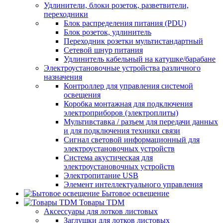
Удлинители, блоки розеток, разветвители,
переходники
Блок распределения питания (PDU)
Блок розеток, удлинитель
Переходник розетки мультистандартный
Сетевой шнур питания
Удлинитель кабельный на катушке/барабане
Электроустановочные устройства различного
назначения
Контроллер для управления системой
освещения
Коробка монтажная для подключения
электроприборов (электроплиты)
Мультивставка / разъем для передачи данных
и для подключения техники связи
Сигнал световой информационный для
электроустановочных устройств
Система акустическая для
электроустановочных устройств
Электропитание USB
Элемент интеллектуального управления
Бытовое освещение
Товары TDM
Аксессуары для лотков листовых
Заглушки для лотков листовых