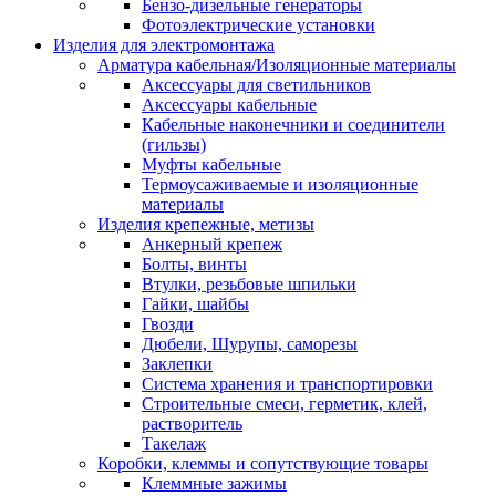
Бензо-дизельные генераторы
Фотоэлектрические установки
Изделия для электромонтажа
Арматура кабельная/Изоляционные материалы
Аксессуары для светильников
Аксессуары кабельные
Кабельные наконечники и соединители
(гильзы)
Муфты кабельные
Термоусаживаемые и изоляционные
материалы
Изделия крепежные, метизы
Анкерный крепеж
Болты, винты
Втулки, резьбовые шпильки
Гайки, шайбы
Гвозди
Дюбели, Шурупы, саморезы
Заклепки
Система хранения и транспортировки
Строительные смеси, герметик, клей,
растворитель
Такелаж
Коробки, клеммы и сопутствующие товары
Клеммные зажимы