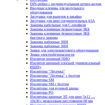
DIN-рейки с индивидуальным штрих-кодом
Вводные клеммы для модульного
оборудования
Заглушки для вырезов в шкафах
Заглушки для шин соединительных 63А
Зажимы кабельные для С-профиля
Зажимы клеммные безвинтовые ЗКБ
Зажимы клеммные безвинтовые ЗКБ
быстрого зажима
Зажимы наборные ЗНИ
Зажимы наборные ЗНН
Замки для электрощитового оборудования
Знаки электробезопасности
Изолятор опорный ПИО
Изолятор шинный плоский универсальный
ИШПу
Изоляторы "Лесенка"
Изоляторы "Лесенка" с болтом
Изоляторы SM
Изоляторы SM c болтом
Изоляторы для нулевой шины
Изоляторы РО
Изоляторы шинные 3П для шин 5х12 ....
10х30 с межосевым расстоянием 60 мм