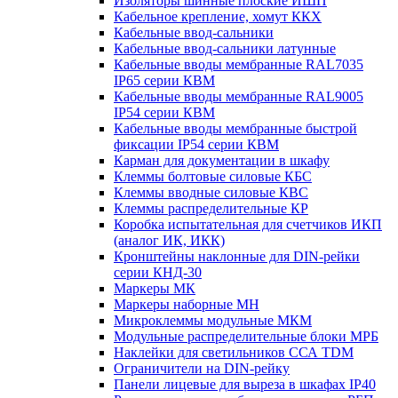
Изоляторы шинные плоские ИШП
Кабельное крепление, хомут ККХ
Кабельные ввод-сальники
Кабельные ввод-сальники латунные
Кабельные вводы мембранные RAL7035
IP65 серии КВМ
Кабельные вводы мембранные RAL9005
IP54 серии КВМ
Кабельные вводы мембранные быстрой
фиксации IP54 серии КВМ
Карман для документации в шкафу
Клеммы болтовые силовые КБС
Клеммы вводные силовые КВС
Клеммы распределительные КР
Коробка испытательная для счетчиков ИКП
(аналог ИК, ИКК)
Кронштейны наклонные для DIN-рейки
серии КНД-30
Маркеры МК
Маркеры наборные МН
Микроклеммы модульные МКМ
Модульные распределительные блоки МРБ
Наклейки для светильников ССА TDM
Ограничители на DIN-рейку
Панели лицевые для выреза в шкафах IP40