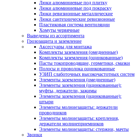
Люки алюминиевые под плитку
Люки алюминиевые под покраску
Люки ревизионные металлические
Люки сантехнические ревизионные
Пластиковая система вентиляции
Хомуты червячные
Выведены из ассортимента
Грозозащита и заземление
Аксессуары для монтажа
Комплекты заземления (омедненные)
Комплекты заземления (оцинкованные)
Пасты токопроводящие, герметики, смазки
Полосы и проволока оцинкованные
УЗИП слаботочных высокочастотных систем
Элементы заземления (омедненные)
Элементы заземления (оцинкованные):
муфты, держатели, зажимы
Элементы заземления (оцинкованные):
штыри
Элементы молниезащиты: держатели
проводников
Элементы молниезащиты: крепления,
держатели молниеприемников
Элементы молниезащиты: стержни, мачты
Звонки