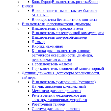
Блок &quot;Выключатель-розетка&quot;
Вилки
Вилка с защитным контактом бытовая
SCHUKO
Вилка/розетка без защитного контакта
Выключатели, переключатели, диммеры
Выключатели, переключатели
Выключатель с электронной коммутацией
Выключатель шнуровой/диммер
Диммер
Кнопка нажимная
Крышка для выключателя, кнопки,
регулятора освещенности, диммера,
переключателя жалюзи
Переключатель жалюзи
Переключатель кнопочный миниатюрный
Датчики движения, детекторы освещенности,
таймеры
Выключатель сумеречный (фотореле)
Датчик движения комплектный
Механизм датчика движения
Реле времени механическое для
электроустановочных устройств
Розеточный таймер
Система датчиков движения