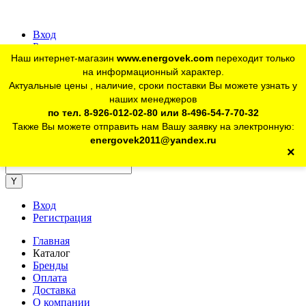
Вход
Регистрация
Наш интернет-магазин
www.energovek.com
переходит только
vk
на информационный характер.
Актуальные цены , наличие, сроки поставки Вы можете узнать у
наших менеджеров
telegram
Для юр. лиц:
+7 (926) 012-02-80
по тел. 8-926-012-02-80 или 8-496-54-7-70-32
Также Вы можете отправить нам Вашу заявку на электронную:
telegram
Розничный магазин:
+7 (925) 902-46-10
energovek2011@yandex.ru
×
energovek2011@yandex.ru
Вход
Регистрация
Главная
Каталог
Бренды
Оплата
Доставка
О компании