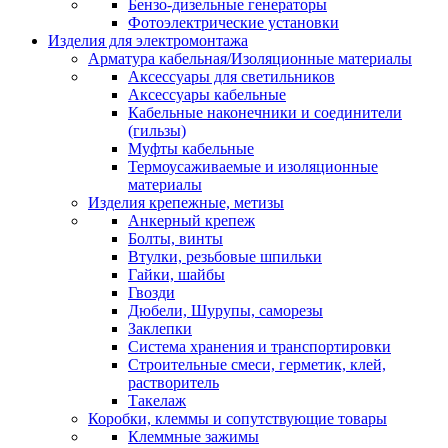
Бензо-дизельные генераторы
Фотоэлектрические установки
Изделия для электромонтажа
Арматура кабельная/Изоляционные материалы
Аксессуары для светильников
Аксессуары кабельные
Кабельные наконечники и соединители
(гильзы)
Муфты кабельные
Термоусаживаемые и изоляционные
материалы
Изделия крепежные, метизы
Анкерный крепеж
Болты, винты
Втулки, резьбовые шпильки
Гайки, шайбы
Гвозди
Дюбели, Шурупы, саморезы
Заклепки
Система хранения и транспортировки
Строительные смеси, герметик, клей,
растворитель
Такелаж
Коробки, клеммы и сопутствующие товары
Клеммные зажимы