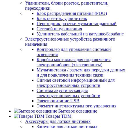
Удлинители, блоки розеток, разветвители,
переходники
Блок распределения питания (PDU)
Блок розеток, удлинитель
Переходник розетки мультистандартный
Сетевой шнур питания
Удлинитель кабельный на катушке/барабане
Электроустановочные устройства различного
назначения
Контроллер для управления системой
освещения
Коробка монтажная для подключения
электроприборов (электроплиты)
Мультивставка / разъем для передачи данных
и для подключения техники связи
Сигнал световой информационный для
электроустановочных устройств
Система акустическая для
электроустановочных устройств
Электропитание USB
Элемент интеллектуального управления
Бытовое освещение
Товары TDM
Аксессуары для лотков листовых
Заглушки для лотков листовых