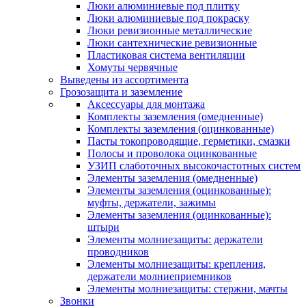
Люки алюминиевые под плитку
Люки алюминиевые под покраску
Люки ревизионные металлические
Люки сантехнические ревизионные
Пластиковая система вентиляции
Хомуты червячные
Выведены из ассортимента
Грозозащита и заземление
Аксессуары для монтажа
Комплекты заземления (омедненные)
Комплекты заземления (оцинкованные)
Пасты токопроводящие, герметики, смазки
Полосы и проволока оцинкованные
УЗИП слаботочных высокочастотных систем
Элементы заземления (омедненные)
Элементы заземления (оцинкованные):
муфты, держатели, зажимы
Элементы заземления (оцинкованные):
штыри
Элементы молниезащиты: держатели
проводников
Элементы молниезащиты: крепления,
держатели молниеприемников
Элементы молниезащиты: стержни, мачты
Звонки