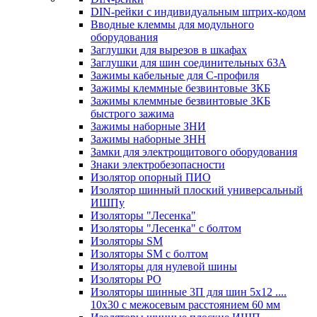
DIN-рейки с индивидуальным штрих-кодом
Вводные клеммы для модульного
оборудования
Заглушки для вырезов в шкафах
Заглушки для шин соединительных 63А
Зажимы кабельные для С-профиля
Зажимы клеммные безвинтовые ЗКБ
Зажимы клеммные безвинтовые ЗКБ
быстрого зажима
Зажимы наборные ЗНИ
Зажимы наборные ЗНН
Замки для электрощитового оборудования
Знаки электробезопасности
Изолятор опорный ПИО
Изолятор шинный плоский универсальный
ИШПу
Изоляторы "Лесенка"
Изоляторы "Лесенка" с болтом
Изоляторы SM
Изоляторы SM c болтом
Изоляторы для нулевой шины
Изоляторы РО
Изоляторы шинные 3П для шин 5х12 ....
10х30 с межосевым расстоянием 60 мм