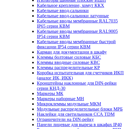
Изоляторы шинные плоские ИШП
Кабельное крепление, хомут ККХ
Кабельные ввод-сальники
Кабельные ввод-сальники латунные
Кабельные вводы мембранные RAL7035
IP65 серии КВМ
Кабельные вводы мембранные RAL9005
IP54 серии КВМ
Кабельные вводы мембранные быстрой
фиксации IP54 серии КВМ
Карман для документации в шкафу
Клеммы болтовые силовые КБС
Клеммы вводные силовые КВС
Клеммы распределительные КР
Коробка испытательная для счетчиков ИКП
(аналог ИК, ИКК)
Кронштейны наклонные для DIN-рейки
серии КНД-30
Маркеры МК
Маркеры наборные МН
Микроклеммы модульные МКМ
Модульные распределительные блоки МРБ
Наклейки для светильников ССА TDM
Ограничители на DIN-рейку
Панели лицевые для выреза в шкафах IP40