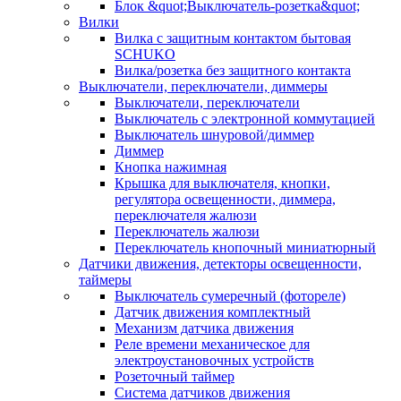
Блок &quot;Выключатель-розетка&quot;
Вилки
Вилка с защитным контактом бытовая
SCHUKO
Вилка/розетка без защитного контакта
Выключатели, переключатели, диммеры
Выключатели, переключатели
Выключатель с электронной коммутацией
Выключатель шнуровой/диммер
Диммер
Кнопка нажимная
Крышка для выключателя, кнопки,
регулятора освещенности, диммера,
переключателя жалюзи
Переключатель жалюзи
Переключатель кнопочный миниатюрный
Датчики движения, детекторы освещенности,
таймеры
Выключатель сумеречный (фотореле)
Датчик движения комплектный
Механизм датчика движения
Реле времени механическое для
электроустановочных устройств
Розеточный таймер
Система датчиков движения