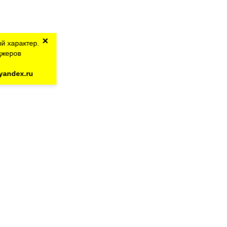
×
й характер.
джеров
yandex.ru