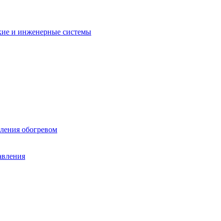
кие и инженерные системы
вления обогревом
авления