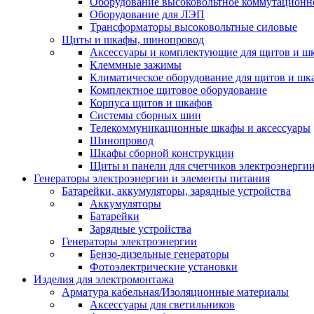
Оборудование высоковольтное коммутационн
Оборудование для ЛЭП
Трансформаторы высоковольтные силовые
Щиты и шкафы, шинопровод
Аксессуары и комплектующие для щитов и ш
Клеммные зажимы
Климатическое оборудование для щитов и шк
Комплектное щитовое оборудование
Корпуса щитов и шкафов
Системы сборных шин
Телекоммуникационные шкафы и аксессуары
Шинопровод
Шкафы сборной конструкции
Щиты и панели для счетчиков электроэнерги
Генераторы электроэнергии и элементы питания
Батарейки, аккумуляторы, зарядные устройства
Аккумуляторы
Батарейки
Зарядные устройства
Генераторы электроэнергии
Бензо-дизельные генераторы
Фотоэлектрические установки
Изделия для электромонтажа
Арматура кабельная/Изоляционные материалы
Аксессуары для светильников