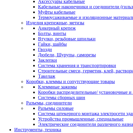
Аксессуары кабельные
Кабельные наконечники и соединители (гиль
Муфты кабельные
Термоусаживаемые и изоляционные материал
Изделия крепежные, метизы
Анкерный крепеж
Болты, винты
Втулки, резьбовые шпильки
Гайки, шайбы
Гвозди
Дюбели, Шурупы, саморезы
Заклепки
Система хранения и транспортировки
Строительные смеси, герметик, клей, раствор
Такелаж
Коробки, клеммы и сопутствующие товары
Клеммные зажимы
Коробки распределительные/ установочные и 
Системы сборных шин
Разъемы, соединители
Разъемы силовые
Система штекерного монтажа электросети зд
Устройства промышленные, специальные
Электрические соединители различного назн
Инструменты, техника