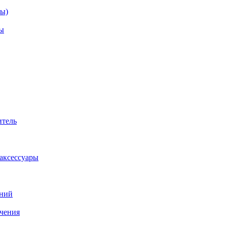
зы)
ы
итель
аксессуары
аний
ачения