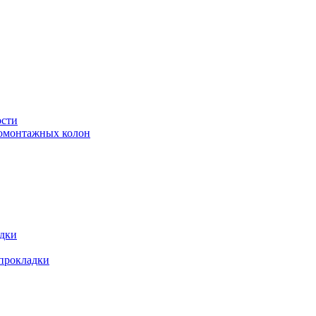
ости
ромонтажных колон
адки
 прокладки