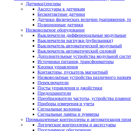
Датчики/сенсоры
Аксессуары к датчикам
Бесконтактные датчики
Датчики физических величин (напряжения, ток
Позиционные датчики
Низковольтное оборудование
Выключатели дифференцальные модульные
Выключатели нагрузки (рубильники)
Выключатель автоматический модульный
Выключатель автоматический силовой
Дополнительные устройства модульной сист
Источники питания, трансформаторы
Кнопки управления
Контакторы, пускатель магнитный
Низковольтные устройства различного назнач
Переключатели
Посты управления и джойстики
Предохранители
Преобразователи частоты, устройства плавног
Приборы измерения и учета
Сигнальные колонны
Сигнальные лампы и зуммеры
Промышленные контроллеры и автоматизация прои
Логические контроллеры и аксессуары
Программное обеспечение