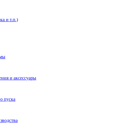
а и т.п.)
емы
ения и аксессуары
о пуска
зводства