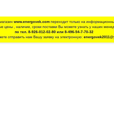
магазин
www.energovek.com
переходит только на информационны
е цены , наличие, сроки поставки Вы можете узнать у наших мене
по тел. 8-926-012-02-80 или 8-496-54-7-70-32
ете отправить нам Вашу заявку на электронную:
energovek2011@