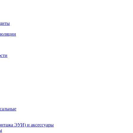
ащиты
изоляции
ости
рсальные
онтажа ЭУИ) и аксессуары
ы