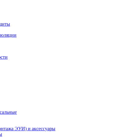
ащиты
изоляции
ости
рсальные
онтажа ЭУИ) и аксессуары
ы