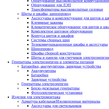
Оборудование высоковольтное коммутационн
Оборудование для ЛЭП
Трансформаторы высоковольтные силовые
Щиты и шкафы, шинопровод
Аксессуары и комплектующие для щитов и ш
Клеммные зажимы
Климатическое оборудование для щитов и шк
Комплектное щитовое оборудование
Корпуса щитов и шкафов
Системы сборных шин
Телекоммуникационные шкафы и аксессуары
Шинопровод
Шкафы сборной конструкции
Щиты и панели для счетчиков электроэнерги
Генераторы электроэнергии и элементы питания
Батарейки, аккумуляторы, зарядные устройства
Аккумуляторы
Батарейки
Зарядные устройства
Генераторы электроэнергии
Бензо-дизельные генераторы
Фотоэлектрические установки
Изделия для электромонтажа
Арматура кабельная/Изоляционные материалы
Аксессуары для светильников