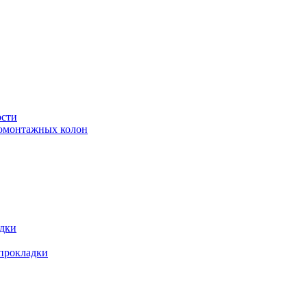
ости
ромонтажных колон
адки
 прокладки