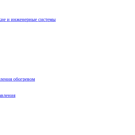
кие и инженерные системы
вления обогревом
авления