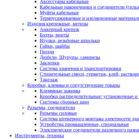
Аксессуары кабельные
Кабельные наконечники и соединители (гиль
Муфты кабельные
Термоусаживаемые и изоляционные материал
Изделия крепежные, метизы
Анкерный крепеж
Болты, винты
Втулки, резьбовые шпильки
Гайки, шайбы
Гвозди
Дюбели, Шурупы, саморезы
Заклепки
Система хранения и транспортировки
Строительные смеси, герметик, клей, раствор
Такелаж
Коробки, клеммы и сопутствующие товары
Клеммные зажимы
Коробки распределительные/ установочные и 
Системы сборных шин
Разъемы, соединители
Разъемы силовые
Система штекерного монтажа электросети зд
Устройства промышленные, специальные
Электрические соединители различного назн
Инструменты, техника