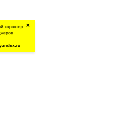
×
й характер.
джеров
yandex.ru