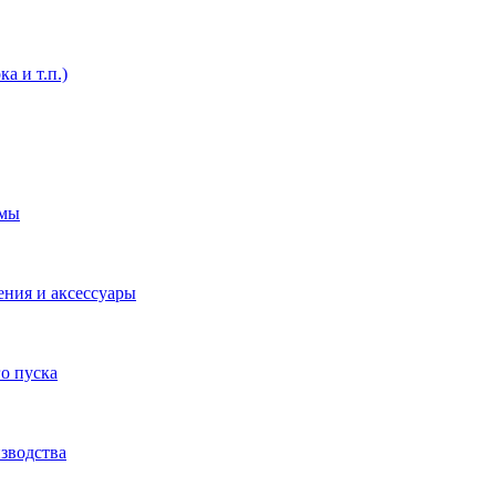
а и т.п.)
емы
ения и аксессуары
о пуска
зводства