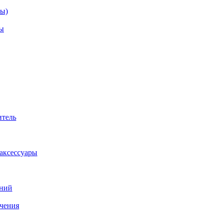
зы)
ы
итель
аксессуары
аний
ачения