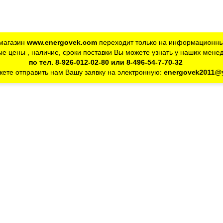
магазин
www.energovek.com
переходит только на информационны
е цены , наличие, сроки поставки Вы можете узнать у наших мене
по тел. 8-926-012-02-80 или 8-496-54-7-70-32
ете отправить нам Вашу заявку на электронную:
energovek2011@