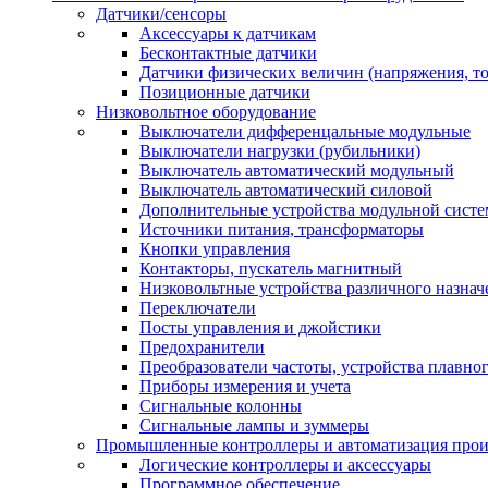
Датчики/сенсоры
Аксессуары к датчикам
Бесконтактные датчики
Датчики физических величин (напряжения, ток
Позиционные датчики
Низковольтное оборудование
Выключатели дифференцальные модульные
Выключатели нагрузки (рубильники)
Выключатель автоматический модульный
Выключатель автоматический силовой
Дополнительные устройства модульной сист
Источники питания, трансформаторы
Кнопки управления
Контакторы, пускатель магнитный
Низковольтные устройства различного назнач
Переключатели
Посты управления и джойстики
Предохранители
Преобразователи частоты, устройства плавног
Приборы измерения и учета
Сигнальные колонны
Сигнальные лампы и зуммеры
Промышленные контроллеры и автоматизация прои
Логические контроллеры и аксессуары
Программное обеспечение