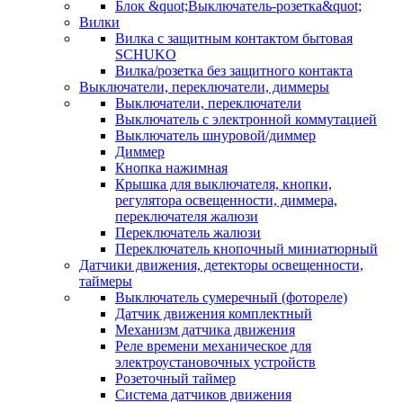
Блок &quot;Выключатель-розетка&quot;
Вилки
Вилка с защитным контактом бытовая
SCHUKO
Вилка/розетка без защитного контакта
Выключатели, переключатели, диммеры
Выключатели, переключатели
Выключатель с электронной коммутацией
Выключатель шнуровой/диммер
Диммер
Кнопка нажимная
Крышка для выключателя, кнопки,
регулятора освещенности, диммера,
переключателя жалюзи
Переключатель жалюзи
Переключатель кнопочный миниатюрный
Датчики движения, детекторы освещенности,
таймеры
Выключатель сумеречный (фотореле)
Датчик движения комплектный
Механизм датчика движения
Реле времени механическое для
электроустановочных устройств
Розеточный таймер
Система датчиков движения