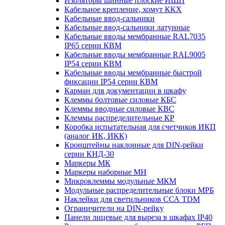
Изоляторы шинные плоские ИШП
Кабельное крепление, хомут ККХ
Кабельные ввод-сальники
Кабельные ввод-сальники латунные
Кабельные вводы мембранные RAL7035
IP65 серии КВМ
Кабельные вводы мембранные RAL9005
IP54 серии КВМ
Кабельные вводы мембранные быстрой
фиксации IP54 серии КВМ
Карман для документации в шкафу
Клеммы болтовые силовые КБС
Клеммы вводные силовые КВС
Клеммы распределительные КР
Коробка испытательная для счетчиков ИКП
(аналог ИК, ИКК)
Кронштейны наклонные для DIN-рейки
серии КНД-30
Маркеры МК
Маркеры наборные МН
Микроклеммы модульные МКМ
Модульные распределительные блоки МРБ
Наклейки для светильников ССА TDM
Ограничители на DIN-рейку
Панели лицевые для выреза в шкафах IP40