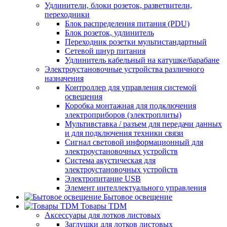
Удлинители, блоки розеток, разветвители,
переходники
Блок распределения питания (PDU)
Блок розеток, удлинитель
Переходник розетки мультистандартный
Сетевой шнур питания
Удлинитель кабельный на катушке/барабане
Электроустановочные устройства различного
назначения
Контроллер для управления системой
освещения
Коробка монтажная для подключения
электроприборов (электроплиты)
Мультивставка / разъем для передачи данных
и для подключения техники связи
Сигнал световой информационный для
электроустановочных устройств
Система акустическая для
электроустановочных устройств
Электропитание USB
Элемент интеллектуального управления
Бытовое освещение
Товары TDM
Аксессуары для лотков листовых
Заглушки для лотков листовых