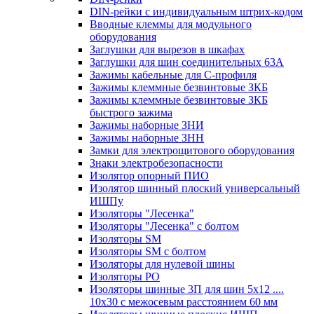
DIN-рейки с индивидуальным штрих-кодом
Вводные клеммы для модульного
оборудования
Заглушки для вырезов в шкафах
Заглушки для шин соединительных 63А
Зажимы кабельные для С-профиля
Зажимы клеммные безвинтовые ЗКБ
Зажимы клеммные безвинтовые ЗКБ
быстрого зажима
Зажимы наборные ЗНИ
Зажимы наборные ЗНН
Замки для электрощитового оборудования
Знаки электробезопасности
Изолятор опорный ПИО
Изолятор шинный плоский универсальный
ИШПу
Изоляторы "Лесенка"
Изоляторы "Лесенка" с болтом
Изоляторы SM
Изоляторы SM c болтом
Изоляторы для нулевой шины
Изоляторы РО
Изоляторы шинные 3П для шин 5х12 ....
10х30 с межосевым расстоянием 60 мм