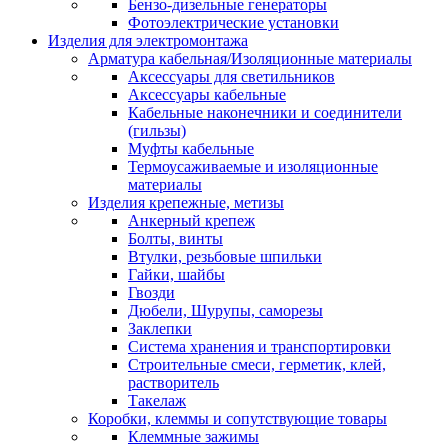
Бензо-дизельные генераторы
Фотоэлектрические установки
Изделия для электромонтажа
Арматура кабельная/Изоляционные материалы
Аксессуары для светильников
Аксессуары кабельные
Кабельные наконечники и соединители
(гильзы)
Муфты кабельные
Термоусаживаемые и изоляционные
материалы
Изделия крепежные, метизы
Анкерный крепеж
Болты, винты
Втулки, резьбовые шпильки
Гайки, шайбы
Гвозди
Дюбели, Шурупы, саморезы
Заклепки
Система хранения и транспортировки
Строительные смеси, герметик, клей,
растворитель
Такелаж
Коробки, клеммы и сопутствующие товары
Клеммные зажимы