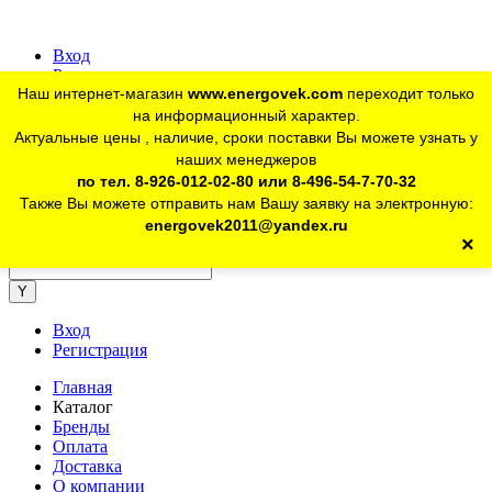
Вход
Регистрация
Наш интернет-магазин
www.energovek.com
переходит только
vk
на информационный характер.
Актуальные цены , наличие, сроки поставки Вы можете узнать у
наших менеджеров
telegram
Для юр. лиц:
+7 (926) 012-02-80
по тел. 8-926-012-02-80 или 8-496-54-7-70-32
Также Вы можете отправить нам Вашу заявку на электронную:
telegram
Розничный магазин:
+7 (925) 902-46-10
energovek2011@yandex.ru
×
energovek2011@yandex.ru
Вход
Регистрация
Главная
Каталог
Бренды
Оплата
Доставка
О компании