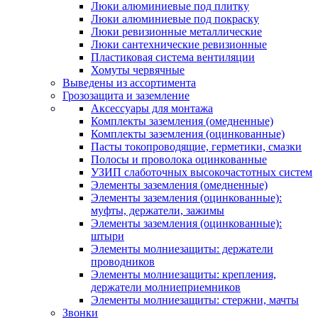
Люки алюминиевые под плитку
Люки алюминиевые под покраску
Люки ревизионные металлические
Люки сантехнические ревизионные
Пластиковая система вентиляции
Хомуты червячные
Выведены из ассортимента
Грозозащита и заземление
Аксессуары для монтажа
Комплекты заземления (омедненные)
Комплекты заземления (оцинкованные)
Пасты токопроводящие, герметики, смазки
Полосы и проволока оцинкованные
УЗИП слаботочных высокочастотных систем
Элементы заземления (омедненные)
Элементы заземления (оцинкованные):
муфты, держатели, зажимы
Элементы заземления (оцинкованные):
штыри
Элементы молниезащиты: держатели
проводников
Элементы молниезащиты: крепления,
держатели молниеприемников
Элементы молниезащиты: стержни, мачты
Звонки