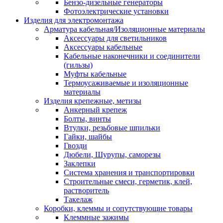
Бензо-дизельные генераторы
Фотоэлектрические установки
Изделия для электромонтажа
Арматура кабельная/Изоляционные материалы
Аксессуары для светильников
Аксессуары кабельные
Кабельные наконечники и соединители
(гильзы)
Муфты кабельные
Термоусаживаемые и изоляционные
материалы
Изделия крепежные, метизы
Анкерный крепеж
Болты, винты
Втулки, резьбовые шпильки
Гайки, шайбы
Гвозди
Дюбели, Шурупы, саморезы
Заклепки
Система хранения и транспортировки
Строительные смеси, герметик, клей,
растворитель
Такелаж
Коробки, клеммы и сопутствующие товары
Клеммные зажимы