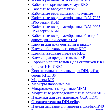
Изоляторы шинные плоские ИШП
Кабельное крепление, хомут ККХ
Кабельные ввод-сальники
Кабельные ввод-сальники латунные
Кабельные вводы мембранные RAL7035
IP65 серии КВМ
Кабельные вводы мембранные RAL9005
IP54 серии КВМ
Кабельные вводы мембранные быстрой
фиксации IP54 серии КВМ
Карман для документации в шкафу
Клеммы болтовые силовые КБС
Клеммы вводные силовые КВС
Клеммы распределительные КР
Коробка испытательная для счетчиков ИКП
(аналог ИК, ИКК)
Кронштейны наклонные для DIN-рейки
серии КНД-30
Маркеры МК
Маркеры наборные МН
Микроклеммы модульные МКМ
Модульные распределительные блоки МРБ
Наклейки для светильников ССА TDM
Ограничители на DIN-рейку
Панели лицевые для выреза в шкафах IP40