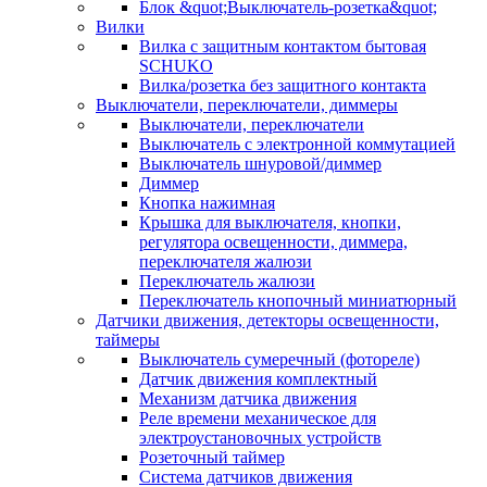
Блок &quot;Выключатель-розетка&quot;
Вилки
Вилка с защитным контактом бытовая
SCHUKO
Вилка/розетка без защитного контакта
Выключатели, переключатели, диммеры
Выключатели, переключатели
Выключатель с электронной коммутацией
Выключатель шнуровой/диммер
Диммер
Кнопка нажимная
Крышка для выключателя, кнопки,
регулятора освещенности, диммера,
переключателя жалюзи
Переключатель жалюзи
Переключатель кнопочный миниатюрный
Датчики движения, детекторы освещенности,
таймеры
Выключатель сумеречный (фотореле)
Датчик движения комплектный
Механизм датчика движения
Реле времени механическое для
электроустановочных устройств
Розеточный таймер
Система датчиков движения