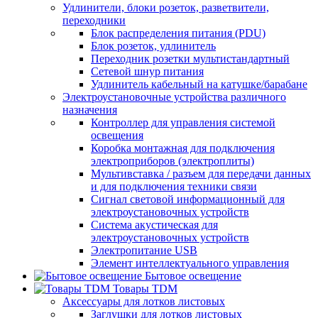
Удлинители, блоки розеток, разветвители,
переходники
Блок распределения питания (PDU)
Блок розеток, удлинитель
Переходник розетки мультистандартный
Сетевой шнур питания
Удлинитель кабельный на катушке/барабане
Электроустановочные устройства различного
назначения
Контроллер для управления системой
освещения
Коробка монтажная для подключения
электроприборов (электроплиты)
Мультивставка / разъем для передачи данных
и для подключения техники связи
Сигнал световой информационный для
электроустановочных устройств
Система акустическая для
электроустановочных устройств
Электропитание USB
Элемент интеллектуального управления
Бытовое освещение
Товары TDM
Аксессуары для лотков листовых
Заглушки для лотков листовых