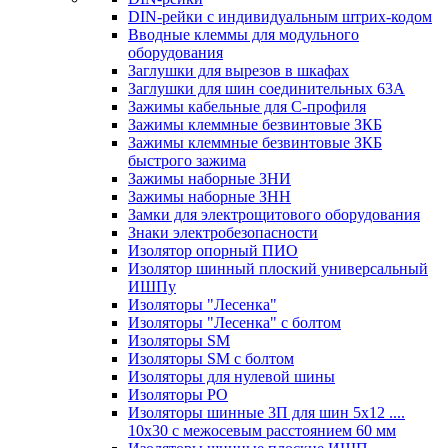
DIN-рейки с индивидуальным штрих-кодом
Вводные клеммы для модульного
оборудования
Заглушки для вырезов в шкафах
Заглушки для шин соединительных 63А
Зажимы кабельные для С-профиля
Зажимы клеммные безвинтовые ЗКБ
Зажимы клеммные безвинтовые ЗКБ
быстрого зажима
Зажимы наборные ЗНИ
Зажимы наборные ЗНН
Замки для электрощитового оборудования
Знаки электробезопасности
Изолятор опорный ПИО
Изолятор шинный плоский универсальный
ИШПу
Изоляторы "Лесенка"
Изоляторы "Лесенка" с болтом
Изоляторы SM
Изоляторы SM c болтом
Изоляторы для нулевой шины
Изоляторы РО
Изоляторы шинные 3П для шин 5х12 ....
10х30 с межосевым расстоянием 60 мм