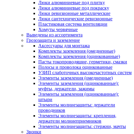
Люки алюминиевые под плитку
Люки алюминиевые под покраску
Люки ревизионные металлические
Люки сантехнические ревизионные
Пластиковая система вентиляции
Хомуты червячные
Выведены из ассортимента
Грозозащита и заземление
Аксессуары для монтажа
Комплекты заземления (омедненные)
Комплекты заземления (оцинкованные)
Пасты токопроводящие, герметики, смазки
Полосы и проволока оцинкованные
УЗИП слаботочных высокочастотных систем
Элементы заземления (омедненные)
Элементы заземления (оцинкованные):
муфты, держатели, зажимы
Элементы заземления (оцинкованные):
штыри
Элементы молниезащиты: держатели
проводников
Элементы молниезащиты: крепления,
держатели молниеприемников
Элементы молниезащиты: стержни, мачты
Звонки