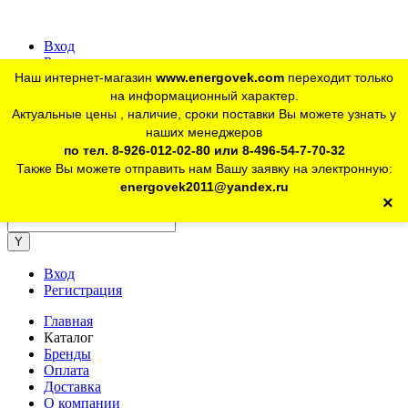
Вход
Регистрация
Наш интернет-магазин
www.energovek.com
переходит только
vk
на информационный характер.
Актуальные цены , наличие, сроки поставки Вы можете узнать у
наших менеджеров
telegram
Для юр. лиц:
+7 (926) 012-02-80
по тел. 8-926-012-02-80 или 8-496-54-7-70-32
Также Вы можете отправить нам Вашу заявку на электронную:
telegram
Розничный магазин:
+7 (925) 902-46-10
energovek2011@yandex.ru
×
energovek2011@yandex.ru
Вход
Регистрация
Главная
Каталог
Бренды
Оплата
Доставка
О компании