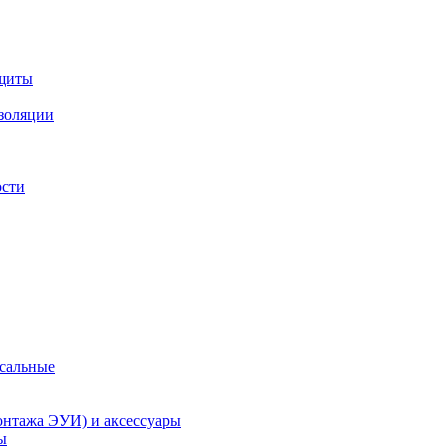
ащиты
изоляции
ости
рсальные
онтажа ЭУИ) и аксессуары
ы