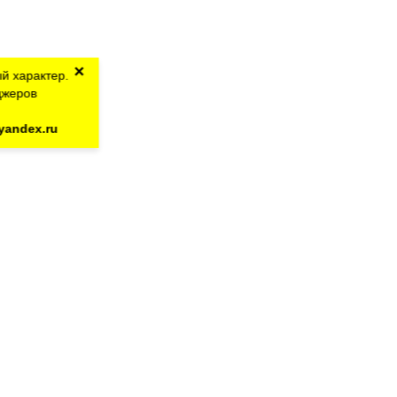
×
й характер.
джеров
yandex.ru