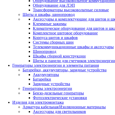
Оборудование высоковольтное коммутационн
Оборудование для ЛЭП
Трансформаторы высоковольтные силовые
Щиты и шкафы, шинопровод
Аксессуары и комплектующие для щитов и ш
Клеммные зажимы
Климатическое оборудование для щитов и шк
Комплектное щитовое оборудование
Корпуса щитов и шкафов
Системы сборных шин
Телекоммуникационные шкафы и аксессуары
Шинопровод
Шкафы сборной конструкции
Щиты и панели для счетчиков электроэнерги
Генераторы электроэнергии и элементы питания
Батарейки, аккумуляторы, зарядные устройства
Аккумуляторы
Батарейки
Зарядные устройства
Генераторы электроэнергии
Бензо-дизельные генераторы
Фотоэлектрические установки
Изделия для электромонтажа
Арматура кабельная/Изоляционные материалы
Аксессуары для светильников