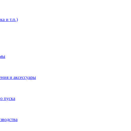
а и т.п.)
емы
ения и аксессуары
о пуска
зводства