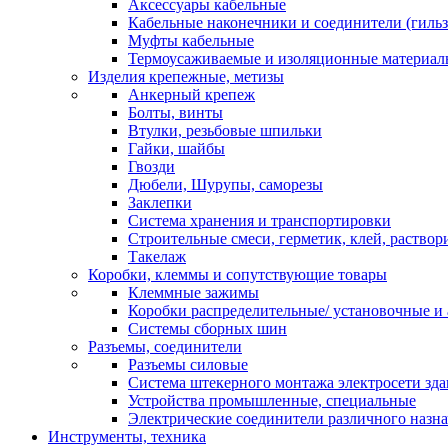
Аксессуары кабельные
Кабельные наконечники и соединители (гиль
Муфты кабельные
Термоусаживаемые и изоляционные материал
Изделия крепежные, метизы
Анкерный крепеж
Болты, винты
Втулки, резьбовые шпильки
Гайки, шайбы
Гвозди
Дюбели, Шурупы, саморезы
Заклепки
Система хранения и транспортировки
Строительные смеси, герметик, клей, раствор
Такелаж
Коробки, клеммы и сопутствующие товары
Клеммные зажимы
Коробки распределительные/ установочные и 
Системы сборных шин
Разъемы, соединители
Разъемы силовые
Система штекерного монтажа электросети зд
Устройства промышленные, специальные
Электрические соединители различного назн
Инструменты, техника