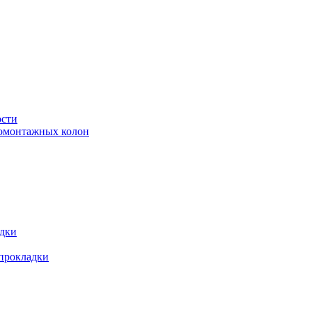
ости
ромонтажных колон
адки
 прокладки