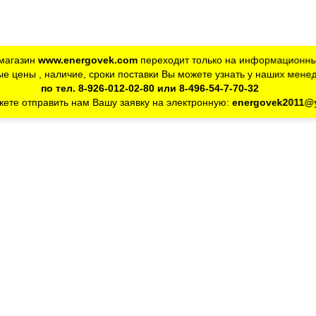
магазин
www.energovek.com
переходит только на информационны
е цены , наличие, сроки поставки Вы можете узнать у наших мене
по тел. 8-926-012-02-80 или 8-496-54-7-70-32
ете отправить нам Вашу заявку на электронную:
energovek2011@