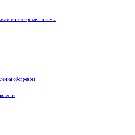
кие и инженерные системы
вления обогревом
авления