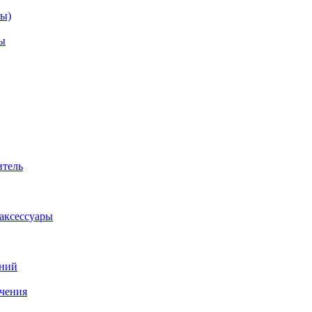
зы)
ы
итель
аксессуары
аний
ачения