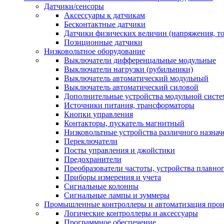
Датчики/сенсоры
Аксессуары к датчикам
Бесконтактные датчики
Датчики физических величин (напряжения, ток
Позиционные датчики
Низковольтное оборудование
Выключатели дифференцальные модульные
Выключатели нагрузки (рубильники)
Выключатель автоматический модульный
Выключатель автоматический силовой
Дополнительные устройства модульной сист
Источники питания, трансформаторы
Кнопки управления
Контакторы, пускатель магнитный
Низковольтные устройства различного назнач
Переключатели
Посты управления и джойстики
Предохранители
Преобразователи частоты, устройства плавног
Приборы измерения и учета
Сигнальные колонны
Сигнальные лампы и зуммеры
Промышленные контроллеры и автоматизация прои
Логические контроллеры и аксессуары
Программное обеспечение