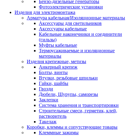
Бензо-дизельные генераторы
Фотоэлектрические установки
Изделия для электромонтажа
Арматура кабельная/Изоляционные материалы
Аксессуары для светильников
Аксессуары кабельные
Кабельные наконечники и соединители
(гильзы)
Муфты кабельные
Термоусаживаемые и изоляционные
материалы
Изделия крепежные, метизы
Анкерный крепеж
Болты, винты
Втулки, резьбовые шпильки
Гайки, шайбы
Гвозди
Дюбели, Шурупы, саморезы
Заклепки
Система хранения и транспортировки
Строительные смеси, герметик, клей,
растворитель
Такелаж
Коробки, клеммы и сопутствующие товары
Клеммные зажимы