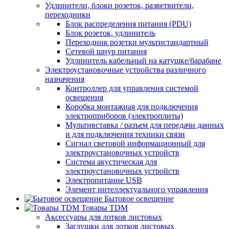
Удлинители, блоки розеток, разветвители,
переходники
Блок распределения питания (PDU)
Блок розеток, удлинитель
Переходник розетки мультистандартный
Сетевой шнур питания
Удлинитель кабельный на катушке/барабане
Электроустановочные устройства различного
назначения
Контроллер для управления системой
освещения
Коробка монтажная для подключения
электроприборов (электроплиты)
Мультивставка / разъем для передачи данных
и для подключения техники связи
Сигнал световой информационный для
электроустановочных устройств
Система акустическая для
электроустановочных устройств
Электропитание USB
Элемент интеллектуального управления
Бытовое освещение
Товары TDM
Аксессуары для лотков листовых
Заглушки для лотков листовых