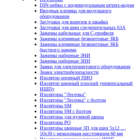
DIN-рейки с индивидуальным штрих-кодом
Вводные клеммы для модульного
оборудования
Заглушки для вырезов в шкафах
Заглушки для шин соединительных 63А
Зажимы кабельные для С-профиля
Зажимы клеммные безвинтовые ЗКБ
Зажимы клеммные безвинтовые ЗКБ
быстрого зажима
Зажимы наборные ЗНИ
Зажимы наборные ЗНН
Замки для электрощитового оборудования
Знаки электробезопасности
Изолятор опорный ПИО
Изолятор шинный плоский универсальный
ИШПу
Изоляторы "Лесенка"
Изоляторы "Лесенка" с болтом
Изоляторы SM
Изоляторы SM c болтом
Изоляторы для нулевой шины
Изоляторы РО
Изоляторы шинные 3П для шин 5х12 ....
10х30 с межосевым расстоянием 60 мм