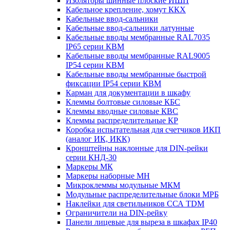
Изоляторы шинные плоские ИШП
Кабельное крепление, хомут ККХ
Кабельные ввод-сальники
Кабельные ввод-сальники латунные
Кабельные вводы мембранные RAL7035
IP65 серии КВМ
Кабельные вводы мембранные RAL9005
IP54 серии КВМ
Кабельные вводы мембранные быстрой
фиксации IP54 серии КВМ
Карман для документации в шкафу
Клеммы болтовые силовые КБС
Клеммы вводные силовые КВС
Клеммы распределительные КР
Коробка испытательная для счетчиков ИКП
(аналог ИК, ИКК)
Кронштейны наклонные для DIN-рейки
серии КНД-30
Маркеры МК
Маркеры наборные МН
Микроклеммы модульные МКМ
Модульные распределительные блоки МРБ
Наклейки для светильников ССА TDM
Ограничители на DIN-рейку
Панели лицевые для выреза в шкафах IP40