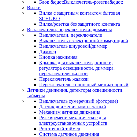
Блок &quot;Выключатель-розетка&quot;
Вилки
Вилка с защитным контактом бытовая
SCHUKO
Вилка/розетка без защитного контакта
Выключатели, переключатели, диммеры
Выключатели, переключатели
Выключатель с электронной коммутацией
Выключатель шнуровой/диммер
Диммер
Кнопка нажимная
Крышка для выключателя, кнопки,
регулятора освещенности, диммера,
переключателя жалюзи
Переключатель жалюзи
Переключатель кнопочный миниатюрный
Датчики движения, детекторы освещенности,
таймеры
Выключатель сумеречный (фотореле)
Датчик движения комплектный
Механизм датчика движения
Реле времени механическое для
электроустановочных устройств
Розеточный таймер
Система датчиков движения