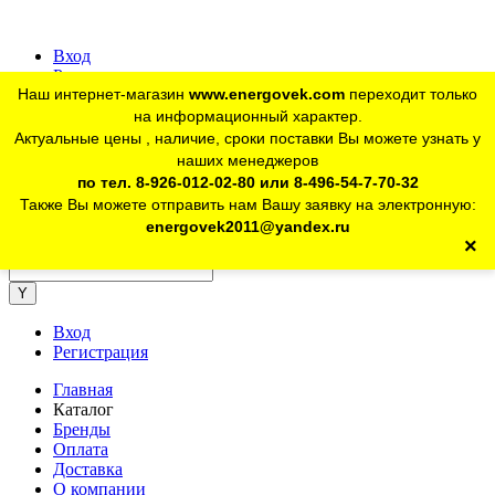
Вход
Регистрация
Наш интернет-магазин
www.energovek.com
переходит только
vk
на информационный характер.
Актуальные цены , наличие, сроки поставки Вы можете узнать у
наших менеджеров
telegram
Для юр. лиц:
+7 (926) 012-02-80
по тел. 8-926-012-02-80 или 8-496-54-7-70-32
Также Вы можете отправить нам Вашу заявку на электронную:
telegram
Розничный магазин:
+7 (925) 902-46-10
energovek2011@yandex.ru
×
energovek2011@yandex.ru
Вход
Регистрация
Главная
Каталог
Бренды
Оплата
Доставка
О компании