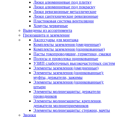
Люки алюминиевые под плитку
Люки алюминиевые под покраску
Люки ревизионные металлические
Люки сантехнические ревизионные
Пластиковая система вентиляции
Хомуты червячные
Выведены из ассортимента
Грозозащита и заземление
Аксессуары для монтажа
Комплекты заземления (омедненные)
Комплекты заземления (оцинкованные)
Пасты токопроводящие, герметики, смазки
Полосы и проволока оцинкованные
УЗИП слаботочных высокочастотных систем
Элементы заземления (омедненные)
Элементы заземления (оцинкованные):
муфты, держатели, зажимы
Элементы заземления (оцинкованные):
штыри
Элементы молниезащиты: держатели
проводников
Элементы молниезащиты: крепления,
держатели молниеприемников
Элементы молниезащиты: стержни, мачты
Звонки