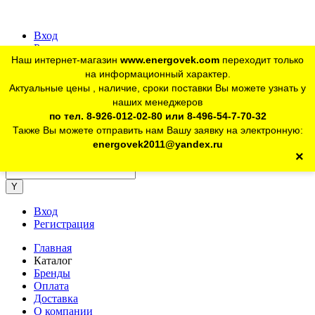
Вход
Регистрация
Наш интернет-магазин
www.energovek.com
переходит только
vk
на информационный характер.
Актуальные цены , наличие, сроки поставки Вы можете узнать у
наших менеджеров
telegram
Для юр. лиц:
+7 (926) 012-02-80
по тел. 8-926-012-02-80 или 8-496-54-7-70-32
Также Вы можете отправить нам Вашу заявку на электронную:
telegram
Розничный магазин:
+7 (925) 902-46-10
energovek2011@yandex.ru
×
energovek2011@yandex.ru
Вход
Регистрация
Главная
Каталог
Бренды
Оплата
Доставка
О компании