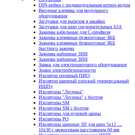
DIN-рейки с индивидуальным штрих-кодом
Вводные клеммы для модульного
оборудования
Заглушки для вырезов в шкафах
Заглушки для шин соединительных 63А
Зажимы кабельные для С-профиля
Зажимы клеммные безвинтовые ЗКБ
Зажимы клеммные безвинтовые ЗКБ
быстрого зажима
Зажимы наборные ЗНИ
Зажимы наборные ЗНН
Замки для электрощитового оборудования
Знаки электробезопасности
Изолятор опорный ПИО
Изолятор шинный плоский универсальный
ИШПу
Изоляторы "Лесенка"
Изоляторы "Лесенка" с болтом
Изоляторы SM
Изоляторы SM c болтом
Изоляторы для нулевой шины
Изоляторы РО
Изоляторы шинные 3П для шин 5х12 ....
10х30 с межосевым расстоянием 60 мм