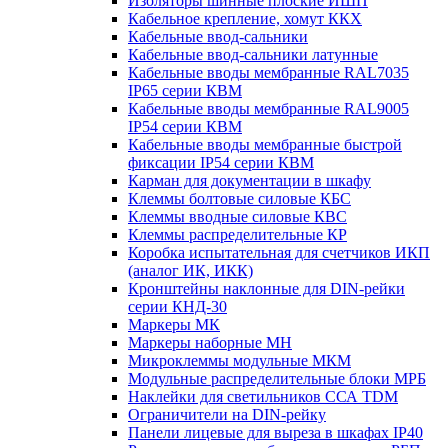
Изоляторы шинные плоские ИШП
Кабельное крепление, хомут ККХ
Кабельные ввод-сальники
Кабельные ввод-сальники латунные
Кабельные вводы мембранные RAL7035
IP65 серии КВМ
Кабельные вводы мембранные RAL9005
IP54 серии КВМ
Кабельные вводы мембранные быстрой
фиксации IP54 серии КВМ
Карман для документации в шкафу
Клеммы болтовые силовые КБС
Клеммы вводные силовые КВС
Клеммы распределительные КР
Коробка испытательная для счетчиков ИКП
(аналог ИК, ИКК)
Кронштейны наклонные для DIN-рейки
серии КНД-30
Маркеры МК
Маркеры наборные МН
Микроклеммы модульные МКМ
Модульные распределительные блоки МРБ
Наклейки для светильников ССА TDM
Ограничители на DIN-рейку
Панели лицевые для выреза в шкафах IP40