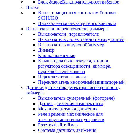
Блок &quot;Выключатель-розетка&quot;
Вилки
Вилка с защитным контактом бытовая
SCHUKO
Вилка/розетка без защитного контакта
Выключатели, переключатели, диммеры
Выключатели, переключатели
Выключатель с электронной коммутацией
Выключатель шнуровой/диммер
Диммер
Кнопка нажимная
Крышка для выключателя, кнопки,
регулятора освещенности, диммера,
переключателя жалюзи
Переключатель жалюзи
Переключатель кнопочный миниатюрный
Датчики движения, детекторы освещенности,
таймеры
Выключатель сумеречный (фотореле)
Датчик движения комплектный
Механизм датчика движения
Реле времени механическое для
электроустановочных устройств
Розеточный таймер
Система датчиков движения