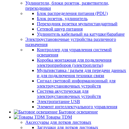
Удлинители, блоки розеток, разветвители,
переходники
Блок распределения питания (PDU)
Блок розеток, удлинитель
Переходник розетки мультистандартный
Сетевой шнур питания
Удлинитель кабельный на катушке/барабане
Электроустановочные устройства различного
назначения
Контроллер для управления системой
освещения
Коробка монтажная для подключения
электроприборов (электроплиты)
Мультивставка / разъем для передачи данных
и для подключения техники связи
Сигнал световой информационный для
электроустановочных устройств
Система акустическая для
электроустановочных устройств
Электропитание USB
Элемент интеллектуального управления
Бытовое освещение
Товары TDM
Аксессуары для лотков листовых
Заглушки для лотков листовых