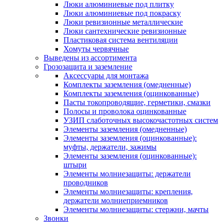
Люки алюминиевые под плитку
Люки алюминиевые под покраску
Люки ревизионные металлические
Люки сантехнические ревизионные
Пластиковая система вентиляции
Хомуты червячные
Выведены из ассортимента
Грозозащита и заземление
Аксессуары для монтажа
Комплекты заземления (омедненные)
Комплекты заземления (оцинкованные)
Пасты токопроводящие, герметики, смазки
Полосы и проволока оцинкованные
УЗИП слаботочных высокочастотных систем
Элементы заземления (омедненные)
Элементы заземления (оцинкованные):
муфты, держатели, зажимы
Элементы заземления (оцинкованные):
штыри
Элементы молниезащиты: держатели
проводников
Элементы молниезащиты: крепления,
держатели молниеприемников
Элементы молниезащиты: стержни, мачты
Звонки