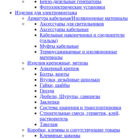
Бензо-дизельные генераторы
Фотоэлектрические установки
Изделия для электромонтажа
Арматура кабельная/Изоляционные материалы
Аксессуары для светильников
Аксессуары кабельные
Кабельные наконечники и соединители
(гильзы)
Муфты кабельные
Термоусаживаемые и изоляционные
материалы
Изделия крепежные, метизы
Анкерный крепеж
Болты, винты
Втулки, резьбовые шпильки
Гайки, шайбы
Гвозди
Дюбели, Шурупы, саморезы
Заклепки
Система хранения и транспортировки
Строительные смеси, герметик, клей,
растворитель
Такелаж
Коробки, клеммы и сопутствующие товары
Клеммные зажимы