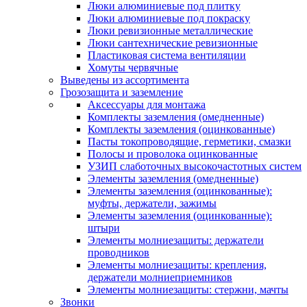
Люки алюминиевые под плитку
Люки алюминиевые под покраску
Люки ревизионные металлические
Люки сантехнические ревизионные
Пластиковая система вентиляции
Хомуты червячные
Выведены из ассортимента
Грозозащита и заземление
Аксессуары для монтажа
Комплекты заземления (омедненные)
Комплекты заземления (оцинкованные)
Пасты токопроводящие, герметики, смазки
Полосы и проволока оцинкованные
УЗИП слаботочных высокочастотных систем
Элементы заземления (омедненные)
Элементы заземления (оцинкованные):
муфты, держатели, зажимы
Элементы заземления (оцинкованные):
штыри
Элементы молниезащиты: держатели
проводников
Элементы молниезащиты: крепления,
держатели молниеприемников
Элементы молниезащиты: стержни, мачты
Звонки