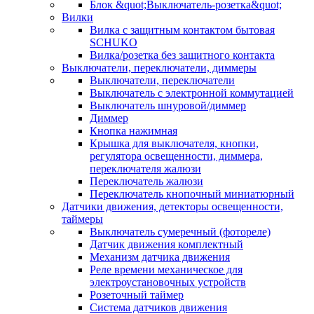
Блок &quot;Выключатель-розетка&quot;
Вилки
Вилка с защитным контактом бытовая
SCHUKO
Вилка/розетка без защитного контакта
Выключатели, переключатели, диммеры
Выключатели, переключатели
Выключатель с электронной коммутацией
Выключатель шнуровой/диммер
Диммер
Кнопка нажимная
Крышка для выключателя, кнопки,
регулятора освещенности, диммера,
переключателя жалюзи
Переключатель жалюзи
Переключатель кнопочный миниатюрный
Датчики движения, детекторы освещенности,
таймеры
Выключатель сумеречный (фотореле)
Датчик движения комплектный
Механизм датчика движения
Реле времени механическое для
электроустановочных устройств
Розеточный таймер
Система датчиков движения