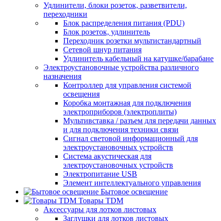
Удлинители, блоки розеток, разветвители,
переходники
Блок распределения питания (PDU)
Блок розеток, удлинитель
Переходник розетки мультистандартный
Сетевой шнур питания
Удлинитель кабельный на катушке/барабане
Электроустановочные устройства различного
назначения
Контроллер для управления системой
освещения
Коробка монтажная для подключения
электроприборов (электроплиты)
Мультивставка / разъем для передачи данных
и для подключения техники связи
Сигнал световой информационный для
электроустановочных устройств
Система акустическая для
электроустановочных устройств
Электропитание USB
Элемент интеллектуального управления
Бытовое освещение
Товары TDM
Аксессуары для лотков листовых
Заглушки для лотков листовых