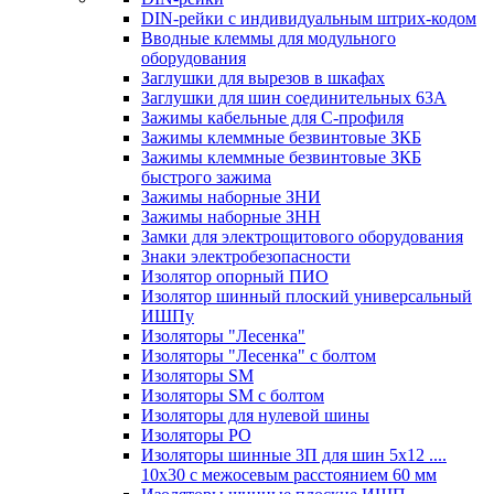
DIN-рейки с индивидуальным штрих-кодом
Вводные клеммы для модульного
оборудования
Заглушки для вырезов в шкафах
Заглушки для шин соединительных 63А
Зажимы кабельные для С-профиля
Зажимы клеммные безвинтовые ЗКБ
Зажимы клеммные безвинтовые ЗКБ
быстрого зажима
Зажимы наборные ЗНИ
Зажимы наборные ЗНН
Замки для электрощитового оборудования
Знаки электробезопасности
Изолятор опорный ПИО
Изолятор шинный плоский универсальный
ИШПу
Изоляторы "Лесенка"
Изоляторы "Лесенка" с болтом
Изоляторы SM
Изоляторы SM c болтом
Изоляторы для нулевой шины
Изоляторы РО
Изоляторы шинные 3П для шин 5х12 ....
10х30 с межосевым расстоянием 60 мм