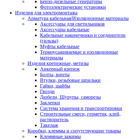
Бензо-дизельные генераторы
Фотоэлектрические установки
Изделия для электромонтажа
Арматура кабельная/Изоляционные материалы
Аксессуары для светильников
Аксессуары кабельные
Кабельные наконечники и соединители
(гильзы)
Муфты кабельные
Термоусаживаемые и изоляционные
материалы
Изделия крепежные, метизы
Анкерный крепеж
Болты, винты
Втулки, резьбовые шпильки
Гайки, шайбы
Гвозди
Дюбели, Шурупы, саморезы
Заклепки
Система хранения и транспортировки
Строительные смеси, герметик, клей,
растворитель
Такелаж
Коробки, клеммы и сопутствующие товары
Клеммные зажимы