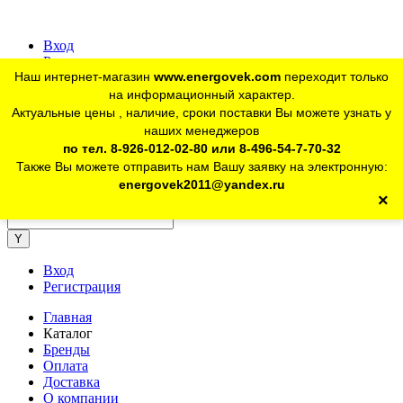
Вход
Регистрация
Наш интернет-магазин
www.energovek.com
переходит только
vk
на информационный характер.
Актуальные цены , наличие, сроки поставки Вы можете узнать у
наших менеджеров
telegram
Для юр. лиц:
+7 (926) 012-02-80
по тел. 8-926-012-02-80 или 8-496-54-7-70-32
Также Вы можете отправить нам Вашу заявку на электронную:
telegram
Розничный магазин:
+7 (925) 902-46-10
energovek2011@yandex.ru
×
energovek2011@yandex.ru
Вход
Регистрация
Главная
Каталог
Бренды
Оплата
Доставка
О компании