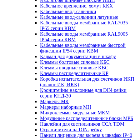
Изоляторы шинные плоские ИШП
Кабельное крепление, хомут ККХ
Кабельные ввод-сальники
Кабельные ввод-сальники латунные
Кабельные вводы мембранные RAL7035
IP65 серии КВМ
Кабельные вводы мембранные RAL9005
IP54 серии КВМ
Кабельные вводы мембранные быстрой
фиксации IP54 серии КВМ
Карман для документации в шкафу
Клеммы болтовые силовые КБС
Клеммы вводные силовые КВС
Клеммы распределительные КР
Коробка испытательная для счетчиков ИКП
(аналог ИК, ИКК)
Кронштейны наклонные для DIN-рейки
серии КНД-30
Маркеры МК
Маркеры наборные МН
Микроклеммы модульные МКМ
Модульные распределительные блоки МРБ
Наклейки для светильников ССА TDM
Ограничители на DIN-рейку
Панели лицевые для выреза в шкафах IP40