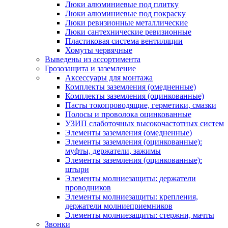
Люки алюминиевые под плитку
Люки алюминиевые под покраску
Люки ревизионные металлические
Люки сантехнические ревизионные
Пластиковая система вентиляции
Хомуты червячные
Выведены из ассортимента
Грозозащита и заземление
Аксессуары для монтажа
Комплекты заземления (омедненные)
Комплекты заземления (оцинкованные)
Пасты токопроводящие, герметики, смазки
Полосы и проволока оцинкованные
УЗИП слаботочных высокочастотных систем
Элементы заземления (омедненные)
Элементы заземления (оцинкованные):
муфты, держатели, зажимы
Элементы заземления (оцинкованные):
штыри
Элементы молниезащиты: держатели
проводников
Элементы молниезащиты: крепления,
держатели молниеприемников
Элементы молниезащиты: стержни, мачты
Звонки