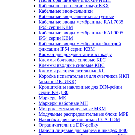
Изоляторы шинные плоские ИШП
Кабельное крепление, хомут ККХ
Кабельные ввод-сальники
Кабельные ввод-сальники латунные
Кабельные вводы мембранные RAL7035
IP65 серии КВМ
Кабельные вводы мембранные RAL9005
IP54 серии КВМ
Кабельные вводы мембранные быстрой
фиксации IP54 серии КВМ
Карман для документации в шкафу
Клеммы болтовые силовые КБС
Клеммы вводные силовые КВС
Клеммы распределительные КР
Коробка испытательная для счетчиков ИКП
(аналог ИК, ИКК)
Кронштейны наклонные для DIN-рейки
серии КНД-30
Маркеры МК
Маркеры наборные МН
Микроклеммы модульные МКМ
Модульные распределительные блоки МРБ
Наклейки для светильников ССА TDM
Ограничители на DIN-рейку
Панели лицевые для выреза в шкафах IP40