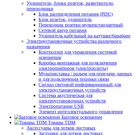
Удлинители, блоки розеток, разветвители,
переходники
Блок распределения питания (PDU)
Блок розеток, удлинитель
Переходник розетки мультистандартный
Сетевой шнур питания
Удлинитель кабельный на катушке/барабане
Электроустановочные устройства различного
назначения
Контроллер для управления системой
освещения
Коробка монтажная для подключения
электроприборов (электроплиты)
Мультивставка / разъем для передачи данных
и для подключения техники связи
Сигнал световой информационный для
электроустановочных устройств
Система акустическая для
электроустановочных устройств
Электропитание USB
Элемент интеллектуального управления
Бытовое освещение
Товары TDM
Аксессуары для лотков листовых
Заглушки для лотков листовых