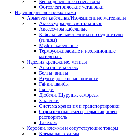
Бензо-дизельные генераторы
Фотоэлектрические установки
Изделия для электромонтажа
Арматура кабельная/Изоляционные материалы
Аксессуары для светильников
Аксессуары кабельные
Кабельные наконечники и соединители
(гильзы)
Муфты кабельные
Термоусаживаемые и изоляционные
материалы
Изделия крепежные, метизы
Анкерный крепеж
Болты, винты
Втулки, резьбовые шпильки
Гайки, шайбы
Гвозди
Дюбели, Шурупы, саморезы
Заклепки
Система хранения и транспортировки
Строительные смеси, герметик, клей,
растворитель
Такелаж
Коробки, клеммы и сопутствующие товары
Клеммные зажимы