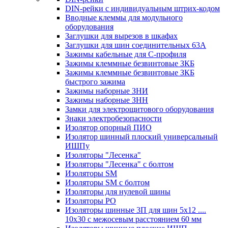
DIN-рейки с индивидуальным штрих-кодом
Вводные клеммы для модульного
оборудования
Заглушки для вырезов в шкафах
Заглушки для шин соединительных 63А
Зажимы кабельные для С-профиля
Зажимы клеммные безвинтовые ЗКБ
Зажимы клеммные безвинтовые ЗКБ
быстрого зажима
Зажимы наборные ЗНИ
Зажимы наборные ЗНН
Замки для электрощитового оборудования
Знаки электробезопасности
Изолятор опорный ПИО
Изолятор шинный плоский универсальный
ИШПу
Изоляторы "Лесенка"
Изоляторы "Лесенка" с болтом
Изоляторы SM
Изоляторы SM c болтом
Изоляторы для нулевой шины
Изоляторы РО
Изоляторы шинные 3П для шин 5х12 ....
10х30 с межосевым расстоянием 60 мм