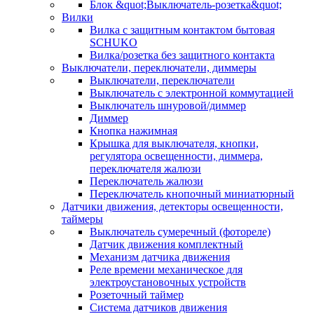
Блок &quot;Выключатель-розетка&quot;
Вилки
Вилка с защитным контактом бытовая
SCHUKO
Вилка/розетка без защитного контакта
Выключатели, переключатели, диммеры
Выключатели, переключатели
Выключатель с электронной коммутацией
Выключатель шнуровой/диммер
Диммер
Кнопка нажимная
Крышка для выключателя, кнопки,
регулятора освещенности, диммера,
переключателя жалюзи
Переключатель жалюзи
Переключатель кнопочный миниатюрный
Датчики движения, детекторы освещенности,
таймеры
Выключатель сумеречный (фотореле)
Датчик движения комплектный
Механизм датчика движения
Реле времени механическое для
электроустановочных устройств
Розеточный таймер
Система датчиков движения