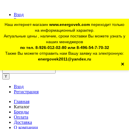
Вход
Регистрация
Наш интернет-магазин
www.energovek.com
переходит только
vk
на информационный характер.
Актуальные цены , наличие, сроки поставки Вы можете узнать у
наших менеджеров
telegram
Для юр. лиц:
+7 (926) 012-02-80
по тел. 8-926-012-02-80 или 8-496-54-7-70-32
Также Вы можете отправить нам Вашу заявку на электронную:
telegram
Розничный магазин:
+7 (925) 902-46-10
energovek2011@yandex.ru
×
energovek2011@yandex.ru
Вход
Регистрация
Главная
Каталог
Бренды
Оплата
Доставка
О компании