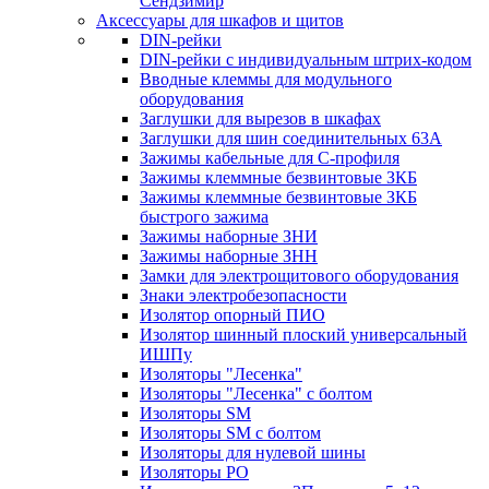
Сендзимир
Аксессуары для шкафов и щитов
DIN-рейки
DIN-рейки с индивидуальным штрих-кодом
Вводные клеммы для модульного
оборудования
Заглушки для вырезов в шкафах
Заглушки для шин соединительных 63А
Зажимы кабельные для С-профиля
Зажимы клеммные безвинтовые ЗКБ
Зажимы клеммные безвинтовые ЗКБ
быстрого зажима
Зажимы наборные ЗНИ
Зажимы наборные ЗНН
Замки для электрощитового оборудования
Знаки электробезопасности
Изолятор опорный ПИО
Изолятор шинный плоский универсальный
ИШПу
Изоляторы "Лесенка"
Изоляторы "Лесенка" с болтом
Изоляторы SM
Изоляторы SM c болтом
Изоляторы для нулевой шины
Изоляторы РО