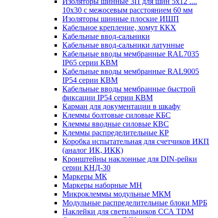
Изоляторы шинные 3П для шин 5х12 ....
10х30 с межосевым расстоянием 60 мм
Изоляторы шинные плоские ИШП
Кабельное крепление, хомут ККХ
Кабельные ввод-сальники
Кабельные ввод-сальники латунные
Кабельные вводы мембранные RAL7035
IP65 серии КВМ
Кабельные вводы мембранные RAL9005
IP54 серии КВМ
Кабельные вводы мембранные быстрой
фиксации IP54 серии КВМ
Карман для документации в шкафу
Клеммы болтовые силовые КБС
Клеммы вводные силовые КВС
Клеммы распределительные КР
Коробка испытательная для счетчиков ИКП
(аналог ИК, ИКК)
Кронштейны наклонные для DIN-рейки
серии КНД-30
Маркеры МК
Маркеры наборные МН
Микроклеммы модульные МКМ
Модульные распределительные блоки МРБ
Наклейки для светильников ССА TDM