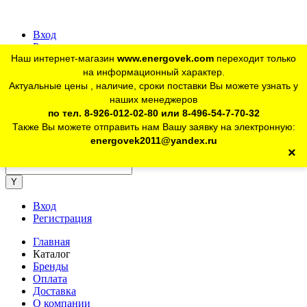
Вход
Регистрация
Наш интернет-магазин
www.energovek.com
переходит только
vk
на информационный характер.
Актуальные цены , наличие, сроки поставки Вы можете узнать у
наших менеджеров
telegram
Для юр. лиц:
+7 (926) 012-02-80
по тел. 8-926-012-02-80 или 8-496-54-7-70-32
Также Вы можете отправить нам Вашу заявку на электронную:
telegram
Розничный магазин:
+7 (925) 902-46-10
energovek2011@yandex.ru
×
energovek2011@yandex.ru
Вход
Регистрация
Главная
Каталог
Бренды
Оплата
Доставка
О компании