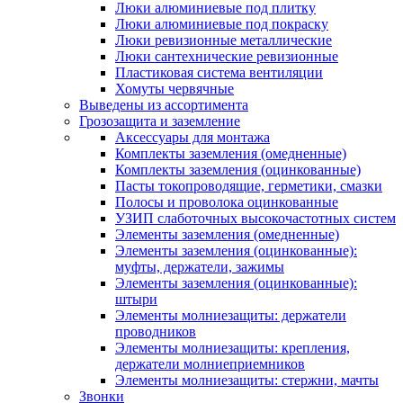
Люки алюминиевые под плитку
Люки алюминиевые под покраску
Люки ревизионные металлические
Люки сантехнические ревизионные
Пластиковая система вентиляции
Хомуты червячные
Выведены из ассортимента
Грозозащита и заземление
Аксессуары для монтажа
Комплекты заземления (омедненные)
Комплекты заземления (оцинкованные)
Пасты токопроводящие, герметики, смазки
Полосы и проволока оцинкованные
УЗИП слаботочных высокочастотных систем
Элементы заземления (омедненные)
Элементы заземления (оцинкованные):
муфты, держатели, зажимы
Элементы заземления (оцинкованные):
штыри
Элементы молниезащиты: держатели
проводников
Элементы молниезащиты: крепления,
держатели молниеприемников
Элементы молниезащиты: стержни, мачты
Звонки