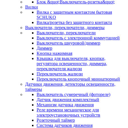
Блок &quot;Выключатель-розетка&quot;
Вилки
Вилка с защитным контактом бытовая
SCHUKO
Вилка/розетка без защитного контакта
Выключатели, переключатели, диммеры
Выключатели, переключатели
Выключатель с электронной коммутацией
Выключатель шнуровой/диммер
Диммер
Кнопка нажимная
Крышка для выключателя, кнопки,
регулятора освещенности, диммера,
переключателя жалюзи
Переключатель жалюзи
Переключатель кнопочный миниатюрный
Датчики движения, детекторы освещенности,
таймеры
Выключатель сумеречный (фотореле)
Датчик движения комплектный
Механизм датчика движения
Реле времени механическое для
электроустановочных устройств
Розеточный таймер
Система датчиков движения