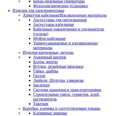
Бензо-дизельные генераторы
Фотоэлектрические установки
Изделия для электромонтажа
Арматура кабельная/Изоляционные материалы
Аксессуары для светильников
Аксессуары кабельные
Кабельные наконечники и соединители
(гильзы)
Муфты кабельные
Термоусаживаемые и изоляционные
материалы
Изделия крепежные, метизы
Анкерный крепеж
Болты, винты
Втулки, резьбовые шпильки
Гайки, шайбы
Гвозди
Дюбели, Шурупы, саморезы
Заклепки
Система хранения и транспортировки
Строительные смеси, герметик, клей,
растворитель
Такелаж
Коробки, клеммы и сопутствующие товары
Клеммные зажимы