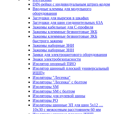
DIN-рейки с индивидуальным штрих-кодом
Вводные клеммы для модульного
оборудования
Заглушки для вырезов в шкафах
Заглушки для шин соединительных 63А
Зажимы кабельные для С-профиля
Зажимы клеммные безвинтовые ЗКБ
Зажимы клеммные безвинтовые ЗКБ
быстрого зажима
Зажимы наборные ЗНИ
Зажимы наборные ЗНН
Замки для электрощитового оборудования
Знаки электробезопасности
Изолятор опорный ПИО
Изолятор шинный плоский универсальный
ИШПу
Изоляторы "Лесенка"
Изоляторы "Лесенка" с болтом
Изоляторы SM
Изоляторы SM c болтом
Изоляторы для нулевой шины
Изоляторы РО
Изоляторы шинные 3П для шин 5х12 ....
10х30 с межосевым расстоянием 60 мм