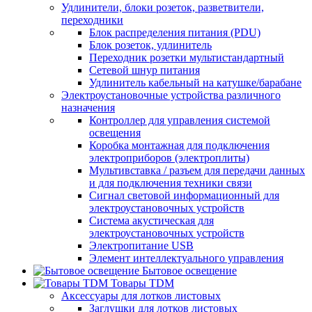
Удлинители, блоки розеток, разветвители,
переходники
Блок распределения питания (PDU)
Блок розеток, удлинитель
Переходник розетки мультистандартный
Сетевой шнур питания
Удлинитель кабельный на катушке/барабане
Электроустановочные устройства различного
назначения
Контроллер для управления системой
освещения
Коробка монтажная для подключения
электроприборов (электроплиты)
Мультивставка / разъем для передачи данных
и для подключения техники связи
Сигнал световой информационный для
электроустановочных устройств
Система акустическая для
электроустановочных устройств
Электропитание USB
Элемент интеллектуального управления
Бытовое освещение
Товары TDM
Аксессуары для лотков листовых
Заглушки для лотков листовых