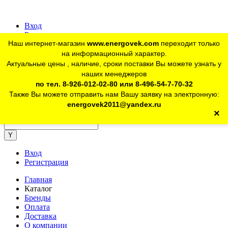
Вход
Регистрация
Наш интернет-магазин
www.energovek.com
переходит только
vk
на информационный характер.
Актуальные цены , наличие, сроки поставки Вы можете узнать у
наших менеджеров
telegram
Для юр. лиц:
+7 (926) 012-02-80
по тел. 8-926-012-02-80 или 8-496-54-7-70-32
Также Вы можете отправить нам Вашу заявку на электронную:
telegram
Розничный магазин:
+7 (925) 902-46-10
energovek2011@yandex.ru
×
energovek2011@yandex.ru
Вход
Регистрация
Главная
Каталог
Бренды
Оплата
Доставка
О компании