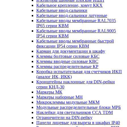
Изоляторы шинные плоские ИШП
Кабельное крепление, хомут ККХ
Кабельные ввод-сальники
Кабельные ввод-сальники латунные
Кабельные вводы мембранные RAL7035
IP65 серии КВМ
Кабельные вводы мембранные RAL9005
IP54 серии КВМ
Кабельные вводы мембранные быстрой
фиксации IP54 серии КВМ
Карман для документации в шкафу
Клеммы болтовые силовые КБС
Клеммы вводные силовые КВС
Клеммы распределительные КР
Коробка испытательная для счетчиков ИКП
(аналог ИК, ИКК)
Кронштейны наклонные для DIN-рейки
серии КНД-30
Маркеры МК
Маркеры наборные МН
Микроклеммы модульные МКМ
Модульные распределительные блоки МРБ
Наклейки для светильников ССА TDM
Ограничители на DIN-рейку
Панели лицевые для выреза в шкафах IP40