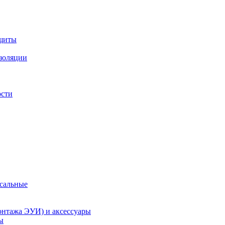
ащиты
изоляции
ости
рсальные
онтажа ЭУИ) и аксессуары
ы