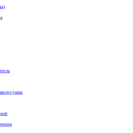
зы)
ы
итель
аксессуары
аний
ачения