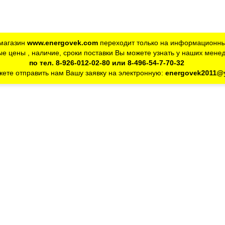
магазин
www.energovek.com
переходит только на информационны
е цены , наличие, сроки поставки Вы можете узнать у наших мене
по тел. 8-926-012-02-80 или 8-496-54-7-70-32
ете отправить нам Вашу заявку на электронную:
energovek2011@