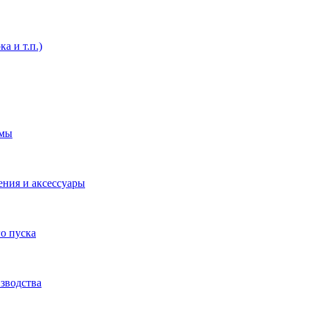
а и т.п.)
емы
ения и аксессуары
о пуска
зводства