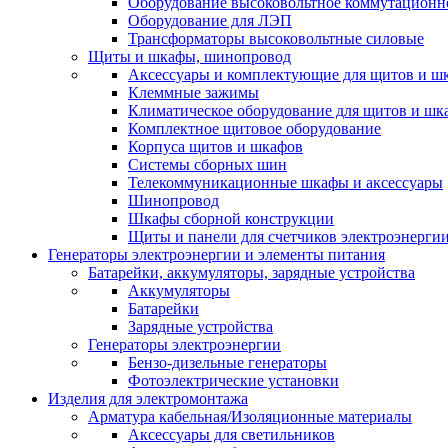
Оборудование высоковольтное коммутационн
Оборудование для ЛЭП
Трансформаторы высоковольтные силовые
Щиты и шкафы, шинопровод
Аксессуары и комплектующие для щитов и ш
Клеммные зажимы
Климатическое оборудование для щитов и шк
Комплектное щитовое оборудование
Корпуса щитов и шкафов
Системы сборных шин
Телекоммуникационные шкафы и аксессуары
Шинопровод
Шкафы сборной конструкции
Щиты и панели для счетчиков электроэнерги
Генераторы электроэнергии и элементы питания
Батарейки, аккумуляторы, зарядные устройства
Аккумуляторы
Батарейки
Зарядные устройства
Генераторы электроэнергии
Бензо-дизельные генераторы
Фотоэлектрические установки
Изделия для электромонтажа
Арматура кабельная/Изоляционные материалы
Аксессуары для светильников