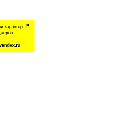
×
й характер.
джеров
yandex.ru