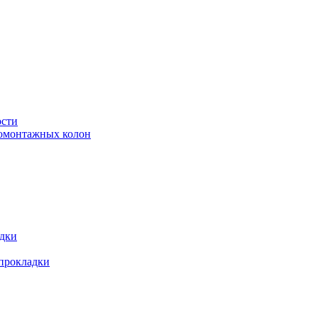
ости
ромонтажных колон
адки
 прокладки