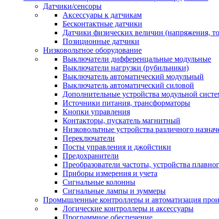
Датчики/сенсоры
Аксессуары к датчикам
Бесконтактные датчики
Датчики физических величин (напряжения, ток
Позиционные датчики
Низковольтное оборудование
Выключатели дифференцальные модульные
Выключатели нагрузки (рубильники)
Выключатель автоматический модульный
Выключатель автоматический силовой
Дополнительные устройства модульной сист
Источники питания, трансформаторы
Кнопки управления
Контакторы, пускатель магнитный
Низковольтные устройства различного назнач
Переключатели
Посты управления и джойстики
Предохранители
Преобразователи частоты, устройства плавног
Приборы измерения и учета
Сигнальные колонны
Сигнальные лампы и зуммеры
Промышленные контроллеры и автоматизация прои
Логические контроллеры и аксессуары
Программное обеспечение