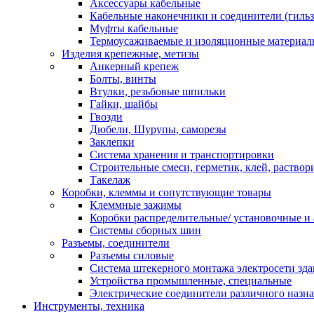
Аксессуары кабельные
Кабельные наконечники и соединители (гиль
Муфты кабельные
Термоусаживаемые и изоляционные материал
Изделия крепежные, метизы
Анкерный крепеж
Болты, винты
Втулки, резьбовые шпильки
Гайки, шайбы
Гвозди
Дюбели, Шурупы, саморезы
Заклепки
Система хранения и транспортировки
Строительные смеси, герметик, клей, раствор
Такелаж
Коробки, клеммы и сопутствующие товары
Клеммные зажимы
Коробки распределительные/ установочные и 
Системы сборных шин
Разъемы, соединители
Разъемы силовые
Система штекерного монтажа электросети зд
Устройства промышленные, специальные
Электрические соединители различного назн
Инструменты, техника