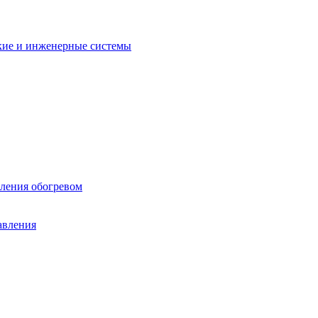
кие и инженерные системы
вления обогревом
авления