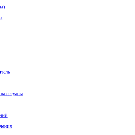
зы)
ы
итель
аксессуары
аний
ачения