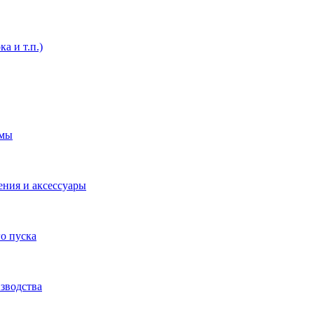
а и т.п.)
емы
ения и аксессуары
о пуска
зводства