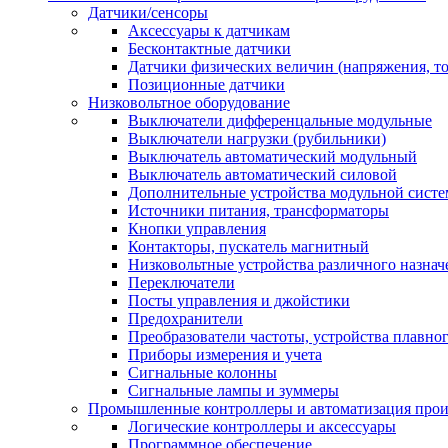
Датчики/сенсоры
Аксессуары к датчикам
Бесконтактные датчики
Датчики физических величин (напряжения, ток
Позиционные датчики
Низковольтное оборудование
Выключатели дифференцальные модульные
Выключатели нагрузки (рубильники)
Выключатель автоматический модульный
Выключатель автоматический силовой
Дополнительные устройства модульной сист
Источники питания, трансформаторы
Кнопки управления
Контакторы, пускатель магнитный
Низковольтные устройства различного назнач
Переключатели
Посты управления и джойстики
Предохранители
Преобразователи частоты, устройства плавног
Приборы измерения и учета
Сигнальные колонны
Сигнальные лампы и зуммеры
Промышленные контроллеры и автоматизация прои
Логические контроллеры и аксессуары
Программное обеспечение