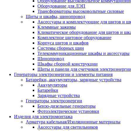
Оборудование высоковольтное коммутационн
Оборудование для ЛЭП
Трансформаторы высоковольтные силовые
Щиты и шкафы, шинопровод
Аксессуары и комплектующие для щитов и ш
Клеммные зажимы
Климатическое оборудование для щитов и шк
Комплектное щитовое оборудование
Корпуса щитов и шкафов
Системы сборных шин
Телекоммуникационные шкафы и аксессуары
Шинопровод
Шкафы сборной конструкции
Щиты и панели для счетчиков электроэнерги
Генераторы электроэнергии и элементы питания
Батарейки, аккумуляторы, зарядные устройства
Аккумуляторы
Батарейки
Зарядные устройства
Генераторы электроэнергии
Бензо-дизельные генераторы
Фотоэлектрические установки
Изделия для электромонтажа
Арматура кабельная/Изоляционные материалы
Аксессуары для светильников