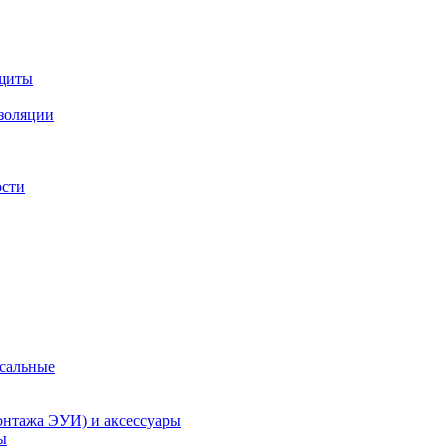
ащиты
изоляции
ости
рсальные
онтажа ЭУИ) и аксессуары
ы