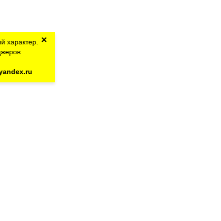
×
й характер.
джеров
yandex.ru