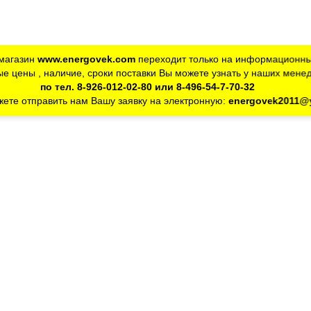
магазин
www.energovek.com
переходит только на информационны
е цены , наличие, сроки поставки Вы можете узнать у наших мене
по тел. 8-926-012-02-80 или 8-496-54-7-70-32
ете отправить нам Вашу заявку на электронную:
energovek2011@