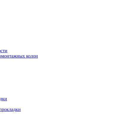
ости
ромонтажных колон
адки
 прокладки