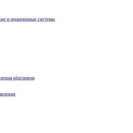
кие и инженерные системы
вления обогревом
авления