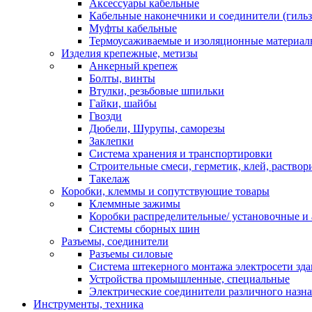
Аксессуары кабельные
Кабельные наконечники и соединители (гиль
Муфты кабельные
Термоусаживаемые и изоляционные материал
Изделия крепежные, метизы
Анкерный крепеж
Болты, винты
Втулки, резьбовые шпильки
Гайки, шайбы
Гвозди
Дюбели, Шурупы, саморезы
Заклепки
Система хранения и транспортировки
Строительные смеси, герметик, клей, раствор
Такелаж
Коробки, клеммы и сопутствующие товары
Клеммные зажимы
Коробки распределительные/ установочные и 
Системы сборных шин
Разъемы, соединители
Разъемы силовые
Система штекерного монтажа электросети зд
Устройства промышленные, специальные
Электрические соединители различного назн
Инструменты, техника