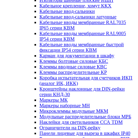
Изоляторы шинные плоские ИШП
Кабельное крепление, хомут ККХ
Кабельные ввод-сальники
Кабельные ввод-сальники латунные
Кабельные вводы мембранные RAL7035
IP65 серии КВМ
Кабельные вводы мембранные RAL9005
IP54 серии КВМ
Кабельные вводы мембранные быстрой
фиксации IP54 серии КВМ
Карман для документации в шкафу
Клеммы болтовые силовые КБС
Клеммы вводные силовые КВС
Клеммы распределительные КР
Коробка испытательная для счетчиков ИКП
(аналог ИК, ИКК)
Кронштейны наклонные для DIN-рейки
серии КНД-30
Маркеры МК
Маркеры наборные МН
Микроклеммы модульные МКМ
Модульные распределительные блоки МРБ
Наклейки для светильников ССА TDM
Ограничители на DIN-рейку
Панели лицевые для выреза в шкафах IP40