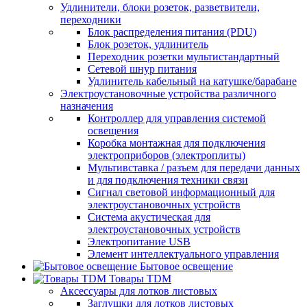
Удлинители, блоки розеток, разветвители,
переходники
Блок распределения питания (PDU)
Блок розеток, удлинитель
Переходник розетки мультистандартный
Сетевой шнур питания
Удлинитель кабельный на катушке/барабане
Электроустановочные устройства различного
назначения
Контроллер для управления системой
освещения
Коробка монтажная для подключения
электроприборов (электроплиты)
Мультивставка / разъем для передачи данных
и для подключения техники связи
Сигнал световой информационный для
электроустановочных устройств
Система акустическая для
электроустановочных устройств
Электропитание USB
Элемент интеллектуального управления
Бытовое освещение
Товары TDM
Аксессуары для лотков листовых
Заглушки для лотков листовых