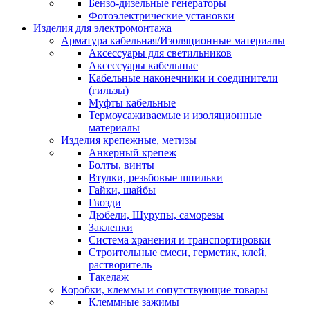
Бензо-дизельные генераторы
Фотоэлектрические установки
Изделия для электромонтажа
Арматура кабельная/Изоляционные материалы
Аксессуары для светильников
Аксессуары кабельные
Кабельные наконечники и соединители
(гильзы)
Муфты кабельные
Термоусаживаемые и изоляционные
материалы
Изделия крепежные, метизы
Анкерный крепеж
Болты, винты
Втулки, резьбовые шпильки
Гайки, шайбы
Гвозди
Дюбели, Шурупы, саморезы
Заклепки
Система хранения и транспортировки
Строительные смеси, герметик, клей,
растворитель
Такелаж
Коробки, клеммы и сопутствующие товары
Клеммные зажимы