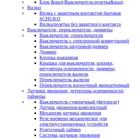
Блок &quot;Выключатель-розетка&quot;
Вилки
Вилка с защитным контактом бытовая
SCHUKO
Вилка/розетка без защитного контакта
Выключатели, переключатели, диммеры
Выключатели, переключатели
Выключатель с электронной коммутацией
Выключатель шнуровой/диммер
Диммер
Кнопка нажимная
Крышка для выключателя, кнопки,
регулятора освещенности, диммера,
переключателя жалюзи
Переключатель жалюзи
Переключатель кнопочный миниатюрный
Датчики движения, детекторы освещенности,
таймеры
Выключатель сумеречный (фотореле)
Датчик движения комплектный
Механизм датчика движения
Реле времени механическое для
электроустановочных устройств
Розеточный таймер
Система датчиков движения