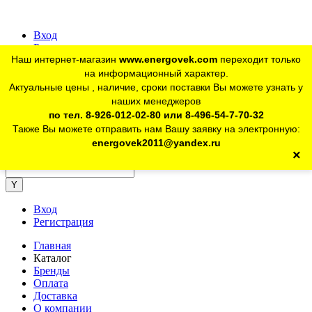
Вход
Регистрация
Наш интернет-магазин
www.energovek.com
переходит только
vk
на информационный характер.
Актуальные цены , наличие, сроки поставки Вы можете узнать у
наших менеджеров
telegram
Для юр. лиц:
+7 (926) 012-02-80
по тел. 8-926-012-02-80 или 8-496-54-7-70-32
Также Вы можете отправить нам Вашу заявку на электронную:
telegram
Розничный магазин:
+7 (925) 902-46-10
energovek2011@yandex.ru
×
energovek2011@yandex.ru
Вход
Регистрация
Главная
Каталог
Бренды
Оплата
Доставка
О компании