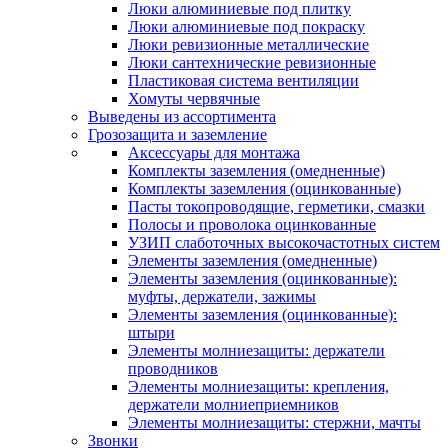
Люки алюминиевые под плитку
Люки алюминиевые под покраску
Люки ревизионные металлические
Люки сантехнические ревизионные
Пластиковая система вентиляции
Хомуты червячные
Выведены из ассортимента
Грозозащита и заземление
Аксессуары для монтажа
Комплекты заземления (омедненные)
Комплекты заземления (оцинкованные)
Пасты токопроводящие, герметики, смазки
Полосы и проволока оцинкованные
УЗИП слаботочных высокочастотных систем
Элементы заземления (омедненные)
Элементы заземления (оцинкованные):
муфты, держатели, зажимы
Элементы заземления (оцинкованные):
штыри
Элементы молниезащиты: держатели
проводников
Элементы молниезащиты: крепления,
держатели молниеприемников
Элементы молниезащиты: стержни, мачты
Звонки