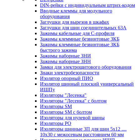
DIN-рейки с индивидуальным штрих-кодом
Вводные клеммы для модульного
оборудования
Заглушки для вырезов в шкафах
Заглушки для шин соединительных 63А
Зажимы кабельные для С-профиля
Зажимы клеммные безвинтовые ЗКБ
Зажимы клеммные безвинтовые ЗКБ
быстрого зажима
Зажимы наборные ЗНИ
Зажимы наборные ЗНН
Замки для электрощитового оборудования
Знаки электробезопасности
Изолятор опорный ПИО
Изолятор шинный плоский универсальный
ИШПу
Изоляторы "Лесенка"
Изоляторы "Лесенка" с болтом
Изоляторы SM
Изоляторы SM c болтом
Изоляторы для нулевой шины
Изоляторы РО
Изоляторы шинные 3П для шин 5х12 ....
10х30 с межосевым расстоянием 60 мм