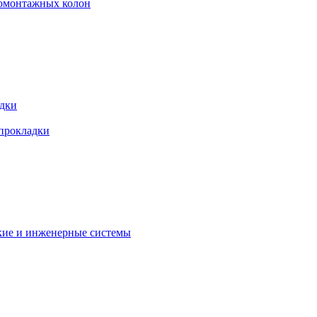
ромонтажных колон
адки
 прокладки
кие и инженерные системы