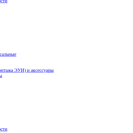
ости
рсальные
онтажа ЭУИ) и аксессуары
ы
ости