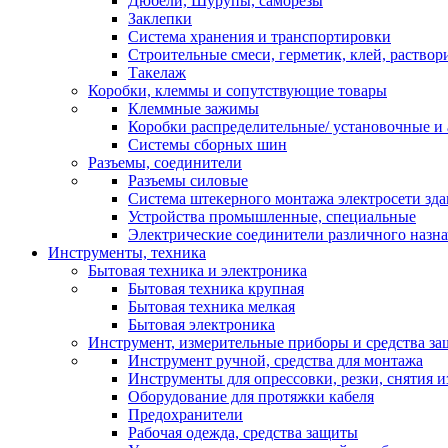
Дюбели, Шурупы, саморезы
Заклепки
Система хранения и транспортировки
Строительные смеси, герметик, клей, раствор
Такелаж
Коробки, клеммы и сопутствующие товары
Клеммные зажимы
Коробки распределительные/ установочные и 
Системы сборных шин
Разъемы, соединители
Разъемы силовые
Система штекерного монтажа электросети зд
Устройства промышленные, специальные
Электрические соединители различного назн
Инструменты, техника
Бытовая техника и электроника
Бытовая техника крупная
Бытовая техника мелкая
Бытовая электроника
Инструмент, измерительные приборы и средства з
Инструмент ручной, средства для монтажа
Инструменты для опрессовки, резки, снятия 
Оборудование для протяжки кабеля
Предохранители
Рабочая одежда, средства защиты