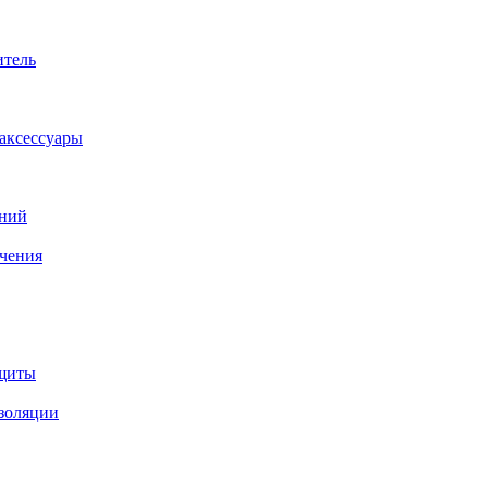
итель
аксессуары
аний
ачения
ащиты
изоляции