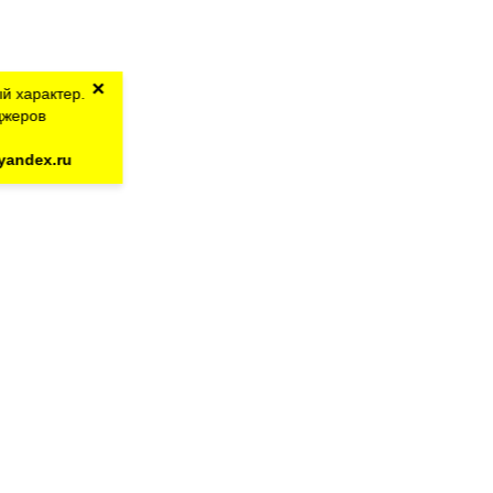
×
й характер.
джеров
yandex.ru