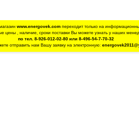
магазин
www.energovek.com
переходит только на информационны
е цены , наличие, сроки поставки Вы можете узнать у наших мене
по тел. 8-926-012-02-80 или 8-496-54-7-70-32
ете отправить нам Вашу заявку на электронную:
energovek2011@