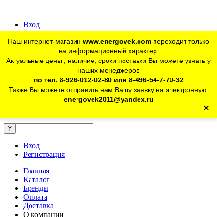
Вход
Регистрация
Наш интернет-магазин
www.energovek.com
переходит только
vk
на информационный характер.
Актуальные цены , наличие, сроки поставки Вы можете узнать у
наших менеджеров
telegram
Для юр. лиц:
+7 (926) 012-02-80
по тел. 8-926-012-02-80 или 8-496-54-7-70-32
Также Вы можете отправить нам Вашу заявку на электронную:
telegram
Розничный магазин:
+7 (925) 902-46-10
energovek2011@yandex.ru
×
energovek2011@yandex.ru
Вход
Регистрация
Главная
Каталог
Бренды
Оплата
Доставка
О компании