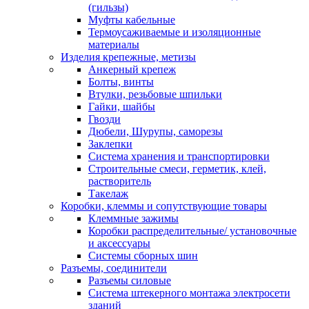
(гильзы)
Муфты кабельные
Термоусаживаемые и изоляционные
материалы
Изделия крепежные, метизы
Анкерный крепеж
Болты, винты
Втулки, резьбовые шпильки
Гайки, шайбы
Гвозди
Дюбели, Шурупы, саморезы
Заклепки
Система хранения и транспортировки
Строительные смеси, герметик, клей,
растворитель
Такелаж
Коробки, клеммы и сопутствующие товары
Клеммные зажимы
Коробки распределительные/ установочные
и аксессуары
Системы сборных шин
Разъемы, соединители
Разъемы силовые
Система штекерного монтажа электросети
зданий