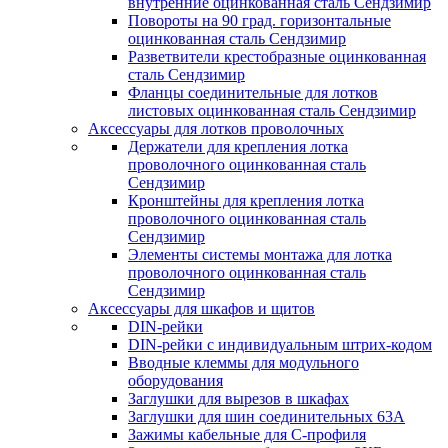
внутренние оцинкованная сталь Сендзимир
Повороты на 90 град. горизонтальные
оцинкованная сталь Сендзимир
Разветвители крестобразные оцинкованная
сталь Сендзимир
Фланцы соединительные для лотков
листовых оцинкованная сталь Сендзимир
Аксессуары для лотков проволочных
Держатели для крепления лотка
проволочного оцинкованная сталь
Сендзимир
Кронштейны для крепления лотка
проволочного оцинкованная сталь
Сендзимир
Элементы системы монтажа для лотка
проволочного оцинкованная сталь
Сендзимир
Аксессуары для шкафов и щитов
DIN-рейки
DIN-рейки с индивидуальным штрих-кодом
Вводные клеммы для модульного
оборудования
Заглушки для вырезов в шкафах
Заглушки для шин соединительных 63А
Зажимы кабельные для С-профиля