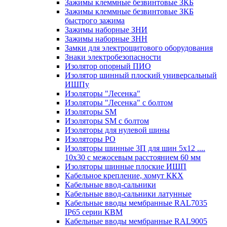
Зажимы клеммные безвинтовые ЗКБ
Зажимы клеммные безвинтовые ЗКБ
быстрого зажима
Зажимы наборные ЗНИ
Зажимы наборные ЗНН
Замки для электрощитового оборудования
Знаки электробезопасности
Изолятор опорный ПИО
Изолятор шинный плоский универсальный
ИШПу
Изоляторы "Лесенка"
Изоляторы "Лесенка" с болтом
Изоляторы SM
Изоляторы SM c болтом
Изоляторы для нулевой шины
Изоляторы РО
Изоляторы шинные 3П для шин 5х12 ....
10х30 с межосевым расстоянием 60 мм
Изоляторы шинные плоские ИШП
Кабельное крепление, хомут ККХ
Кабельные ввод-сальники
Кабельные ввод-сальники латунные
Кабельные вводы мембранные RAL7035
IP65 серии КВМ
Кабельные вводы мембранные RAL9005