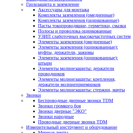
Грозозащита и заземление
Аксессуары для монтажа
Комплекты заземления (омедненные)
Комплекты заземления (оцинкованные)
Пасты токопроводящие, герметики, смазки
Полосы и проволока оцинкованные
УЗИП слаботочных высокочастотных систем
Элементы заземления (омедненные)
Элементы заземления (оцинкованные):
муфты, держатели, зажимы
Элементы заземления (оцинкованные):
штыри
Элементы молниезащиты: держатели
проводников
Элементы молниезащиты: крепления,
держатели молниеприемников
Элементы молниезащиты: стержни, мачты
Звонки
Беспроводные дверные звонки TDM
Звонки громкого боя
Звонки дверные "ЭКО"
Звонки народные
Проводные дверные звонки TDM
Измерительный инструмент и оборудование
Мерные ленты