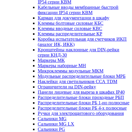
IP54 серии КВМ
Кабельные вводы мембранные быстрой
фиксации IP54 серии КВМ
Карман для документации в шкафу
Клеммы болтовые силовые КБС
Клеммы вводные силовые КВС
Клеммы распределительные КР
Коробка испытательная для счетчиков ИКП
(аналог ИК, ИКК)
Кронштейны наклонные для DIN-рейки
серии КНД-30
Маркеры МК
Маркеры наборные МН
Микроклеммы модульные МКМ
Модульные распределительные блоки МРБ
Наклейки для светильников ССА TDM
Ограничители на DIN-рейку
Панели лицевые для выреза в шкафах IP40
Распределительные блоки проходные РБП
Распределительные блоки РБ 1-но полюсные
Распределительные блоки РБ 4-х полюсные
Ручки для электрощитового оборудования
Сальники MG
Сальники MG LX
Сальники PG