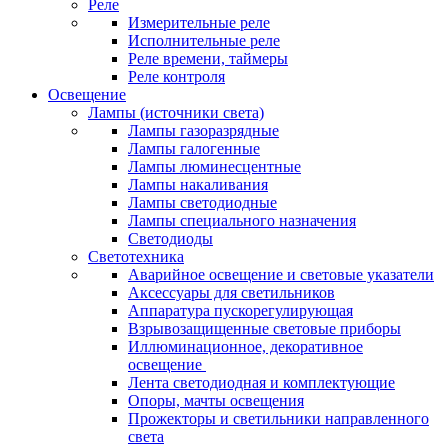
Реле
Измерительные реле
Исполнительные реле
Реле времени, таймеры
Реле контроля
Освещение
Лампы (источники света)
Лампы газоразрядные
Лампы галогенные
Лампы люминесцентные
Лампы накаливания
Лампы светодиодные
Лампы специального назначения
Светодиоды
Светотехника
Аварийное освещение и световые указатели
Аксессуары для светильников
Аппаратура пускорегулирующая
Взрывозащищенные световые приборы
Иллюминационное, декоративное
освещение
Лента светодиодная и комплектующие
Опоры, мачты освещения
Прожекторы и светильники направленного
света