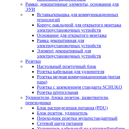
Рамки, декоративные элементы, основания для
ЭУИ
Вставка/крышка для коммуникационных
технологий
Корпус накладной для открытого монтажа
электроустановочных устройств
Основание для открытого монтажа
Рамка декоративная для
электроустановочных устройств
Элемент декоративный для
электроустановочных устройств
Розетки
Настольный розеточный блок
Розетка кабельная для удлинителя
Розетка медная коммуникационная (витая
пара)
Розетка с заземлением стандарта SCHUKO
Розетка штепсельная
Удлинители, блоки розеток, разветвители,
переходники
Блок распределения питания (PDU)
Блок розеток, удлинитель
Переходник розетки мультистандартный
Сетевой шнур питания
Удлинитель кабельный на катушке/барабане