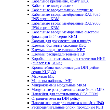
Кабельное крепление, хомут ККХ
Кабельные ввод-сальники
Кабельные ввод-сальники латунные
Кабельные вводы мембранные RAL7035
IP65 серии КВМ
Кабельные вводы мембранные RAL9005
IP54 серии КВМ
Кабельные вводы мембранные быстрой
фиксации IP54 серии КВМ
Карман для документации в шкафу
Клеммы болтовые силовые КБС
Клеммы вводные силовые КВС
Клеммы распределительные КР
Коробка испытательная для счетчиков ИКП
(аналог ИК, ИКК)
Кронштейны наклонные для DIN-рейки
серии КНД-30
Маркеры МК
Маркеры наборные МН
Микроклеммы модульные МКМ
Модульные распределительные блоки МРБ
Наклейки для светильников ССА TDM
Ограничители на DIN-рейку
Панели лицевые для выреза в шкафах IP40
Распределительные блоки проходные РБП