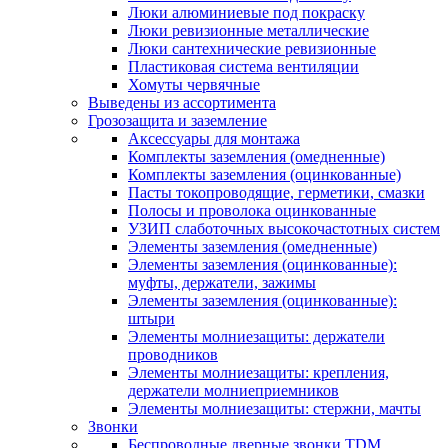
Люки алюминиевые под покраску
Люки ревизионные металлические
Люки сантехнические ревизионные
Пластиковая система вентиляции
Хомуты червячные
Выведены из ассортимента
Грозозащита и заземление
Аксессуары для монтажа
Комплекты заземления (омедненные)
Комплекты заземления (оцинкованные)
Пасты токопроводящие, герметики, смазки
Полосы и проволока оцинкованные
УЗИП слаботочных высокочастотных систем
Элементы заземления (омедненные)
Элементы заземления (оцинкованные):
муфты, держатели, зажимы
Элементы заземления (оцинкованные):
штыри
Элементы молниезащиты: держатели
проводников
Элементы молниезащиты: крепления,
держатели молниеприемников
Элементы молниезащиты: стержни, мачты
Звонки
Беспроводные дверные звонки TDM