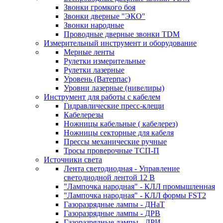
Звонки громкого боя
Звонки дверные "ЭКО"
Звонки народные
Проводные дверные звонки TDM
Измерительный инструмент и оборудование
Мерные ленты
Рулетки измерительные
Рулетки лазерные
Уровень (Ватерпас)
Уровни лазерные (нивелиры)
Инструмент для работы с кабелем
Гидравлические пресс-клещи
Кабелерезы
Ножницы кабельные ( кабелерез)
Ножницы секторные для кабеля
Прессы механические ручные
Тросы проверочные ТСП-П
Источники света
Лента светодиодная - Управление
светодиодной лентой 12 В
"Лампочка народная" - КЛЛ промышленная
"Лампочка народная" - КЛЛ формы FST2
Газоразрядные лампы - ДНаТ
Газоразрядные лампы - ДРВ
Газоразрядные лампы - ДРИ