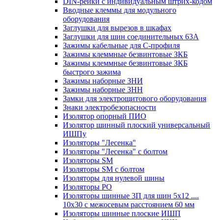
DIN-рейки с индивидуальным штрих-кодом
Вводные клеммы для модульного
оборудования
Заглушки для вырезов в шкафах
Заглушки для шин соединительных 63А
Зажимы кабельные для С-профиля
Зажимы клеммные безвинтовые ЗКБ
Зажимы клеммные безвинтовые ЗКБ
быстрого зажима
Зажимы наборные ЗНИ
Зажимы наборные ЗНН
Замки для электрощитового оборудования
Знаки электробезопасности
Изолятор опорный ПИО
Изолятор шинный плоский универсальный
ИШПу
Изоляторы "Лесенка"
Изоляторы "Лесенка" с болтом
Изоляторы SM
Изоляторы SM c болтом
Изоляторы для нулевой шины
Изоляторы РО
Изоляторы шинные 3П для шин 5х12 ....
10х30 с межосевым расстоянием 60 мм
Изоляторы шинные плоские ИШП