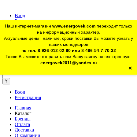
Вход
Регистрация
Наш интернет-магазин
www.energovek.com
переходит только
vk
на информационный характер.
Актуальные цены , наличие, сроки поставки Вы можете узнать у
наших менеджеров
telegram
Для юр. лиц:
+7 (926) 012-02-80
по тел. 8-926-012-02-80 или 8-496-54-7-70-32
Также Вы можете отправить нам Вашу заявку на электронную:
telegram
Розничный магазин:
+7 (925) 902-46-10
energovek2011@yandex.ru
×
energovek2011@yandex.ru
Вход
Регистрация
Главная
Каталог
Бренды
Оплата
Доставка
О компании