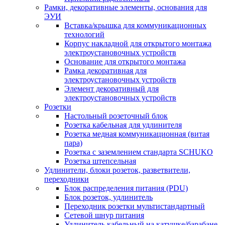
Рамки, декоративные элементы, основания для
ЭУИ
Вставка/крышка для коммуникационных
технологий
Корпус накладной для открытого монтажа
электроустановочных устройств
Основание для открытого монтажа
Рамка декоративная для
электроустановочных устройств
Элемент декоративный для
электроустановочных устройств
Розетки
Настольный розеточный блок
Розетка кабельная для удлинителя
Розетка медная коммуникационная (витая
пара)
Розетка с заземлением стандарта SCHUKO
Розетка штепсельная
Удлинители, блоки розеток, разветвители,
переходники
Блок распределения питания (PDU)
Блок розеток, удлинитель
Переходник розетки мультистандартный
Сетевой шнур питания
Удлинитель кабельный на катушке/барабане