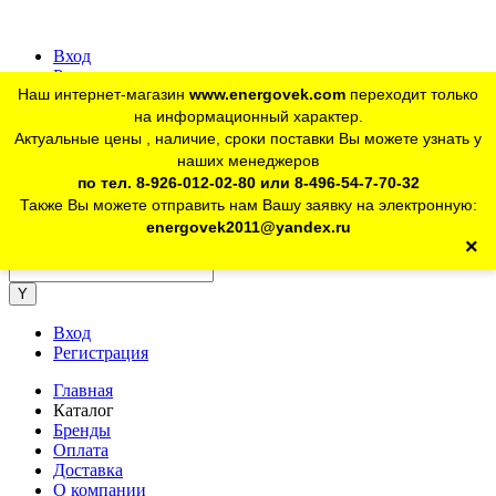
Вход
Регистрация
Наш интернет-магазин
www.energovek.com
переходит только
vk
на информационный характер.
Актуальные цены , наличие, сроки поставки Вы можете узнать у
наших менеджеров
telegram
Для юр. лиц:
+7 (926) 012-02-80
по тел. 8-926-012-02-80 или 8-496-54-7-70-32
Также Вы можете отправить нам Вашу заявку на электронную:
telegram
Розничный магазин:
+7 (925) 902-46-10
energovek2011@yandex.ru
×
energovek2011@yandex.ru
Вход
Регистрация
Главная
Каталог
Бренды
Оплата
Доставка
О компании