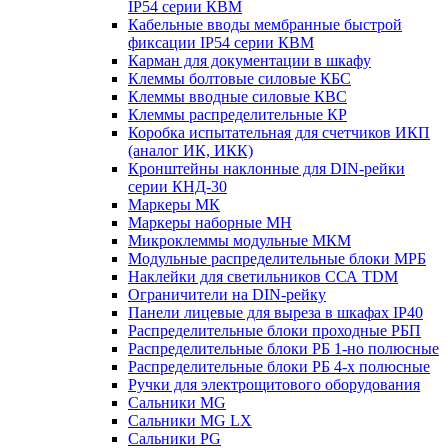
IP54 серии КВМ
Кабельные вводы мембранные быстрой
фиксации IP54 серии КВМ
Карман для документации в шкафу
Клеммы болтовые силовые КБС
Клеммы вводные силовые КВС
Клеммы распределительные КР
Коробка испытательная для счетчиков ИКП
(аналог ИК, ИКК)
Кронштейны наклонные для DIN-рейки
серии КНД-30
Маркеры МК
Маркеры наборные МН
Микроклеммы модульные МКМ
Модульные распределительные блоки МРБ
Наклейки для светильников ССА TDM
Ограничители на DIN-рейку
Панели лицевые для выреза в шкафах IP40
Распределительные блоки проходные РБП
Распределительные блоки РБ 1-но полюсные
Распределительные блоки РБ 4-х полюсные
Ручки для электрощитового оборудования
Сальники MG
Сальники MG LX
Сальники PG