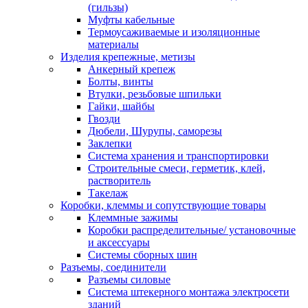
(гильзы)
Муфты кабельные
Термоусаживаемые и изоляционные
материалы
Изделия крепежные, метизы
Анкерный крепеж
Болты, винты
Втулки, резьбовые шпильки
Гайки, шайбы
Гвозди
Дюбели, Шурупы, саморезы
Заклепки
Система хранения и транспортировки
Строительные смеси, герметик, клей,
растворитель
Такелаж
Коробки, клеммы и сопутствующие товары
Клеммные зажимы
Коробки распределительные/ установочные
и аксессуары
Системы сборных шин
Разъемы, соединители
Разъемы силовые
Система штекерного монтажа электросети
зданий