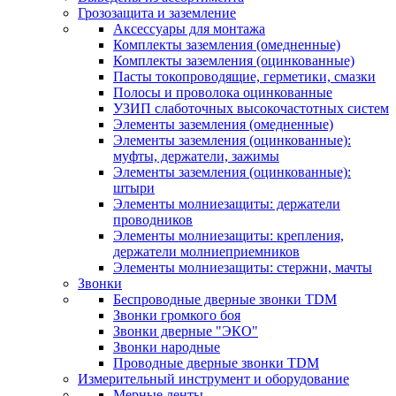
Грозозащита и заземление
Аксессуары для монтажа
Комплекты заземления (омедненные)
Комплекты заземления (оцинкованные)
Пасты токопроводящие, герметики, смазки
Полосы и проволока оцинкованные
УЗИП слаботочных высокочастотных систем
Элементы заземления (омедненные)
Элементы заземления (оцинкованные):
муфты, держатели, зажимы
Элементы заземления (оцинкованные):
штыри
Элементы молниезащиты: держатели
проводников
Элементы молниезащиты: крепления,
держатели молниеприемников
Элементы молниезащиты: стержни, мачты
Звонки
Беспроводные дверные звонки TDM
Звонки громкого боя
Звонки дверные "ЭКО"
Звонки народные
Проводные дверные звонки TDM
Измерительный инструмент и оборудование
Мерные ленты