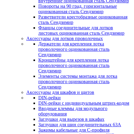
внутренние оцинкованная сталь Сендзимир
Повороты на 90 град. горизонтальные
оцинкованная сталь Сендзимир
Разветвители крестобразные оцинкованная
сталь Сендзимир
Фланцы соединительные для лотков
листовых оцинкованная сталь Сендзимир
Аксессуары для лотков проволочных
Держатели для крепления лотка
проволочного оцинкованная сталь
Сендзимир
Кронштейны для крепления лотка
проволочного оцинкованная сталь
Сендзимир
Элементы системы монтажа для лотка
проволочного оцинкованная сталь
Сендзимир
Аксессуары для шкафов и щитов
DIN-рейки
DIN-рейки с индивидуальным штрих-кодом
Вводные клеммы для модульного
оборудования
Заглушки для вырезов в шкафах
Заглушки для шин соединительных 63А
Зажимы кабельные для С-профиля