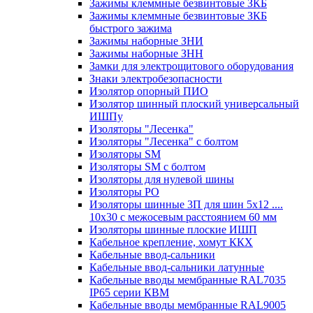
Зажимы клеммные безвинтовые ЗКБ
Зажимы клеммные безвинтовые ЗКБ
быстрого зажима
Зажимы наборные ЗНИ
Зажимы наборные ЗНН
Замки для электрощитового оборудования
Знаки электробезопасности
Изолятор опорный ПИО
Изолятор шинный плоский универсальный
ИШПу
Изоляторы "Лесенка"
Изоляторы "Лесенка" с болтом
Изоляторы SM
Изоляторы SM c болтом
Изоляторы для нулевой шины
Изоляторы РО
Изоляторы шинные 3П для шин 5х12 ....
10х30 с межосевым расстоянием 60 мм
Изоляторы шинные плоские ИШП
Кабельное крепление, хомут ККХ
Кабельные ввод-сальники
Кабельные ввод-сальники латунные
Кабельные вводы мембранные RAL7035
IP65 серии КВМ
Кабельные вводы мембранные RAL9005