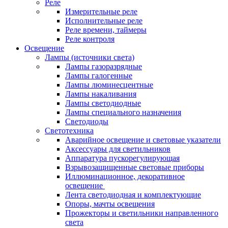
Реле
Измерительные реле
Исполнительные реле
Реле времени, таймеры
Реле контроля
Освещение
Лампы (источники света)
Лампы газоразрядные
Лампы галогенные
Лампы люминесцентные
Лампы накаливания
Лампы светодиодные
Лампы специального назначения
Светодиоды
Светотехника
Аварийное освещение и световые указатели
Аксессуары для светильников
Аппаратура пускорегулирующая
Взрывозащищенные световые приборы
Иллюминационное, декоративное
освещение
Лента светодиодная и комплектующие
Опоры, мачты освещения
Прожекторы и светильники направленного
света