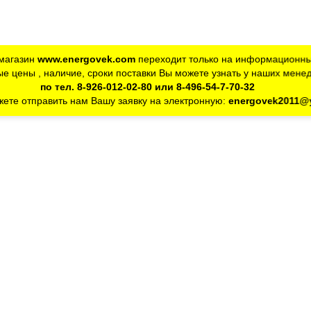
магазин
www.energovek.com
переходит только на информационны
е цены , наличие, сроки поставки Вы можете узнать у наших мене
по тел. 8-926-012-02-80 или 8-496-54-7-70-32
ете отправить нам Вашу заявку на электронную:
energovek2011@