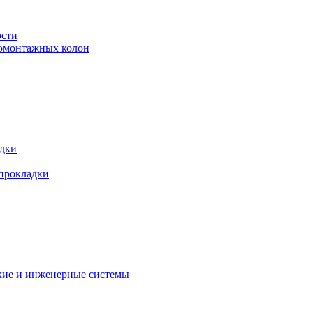
ости
ромонтажных колон
адки
 прокладки
кие и инженерные системы