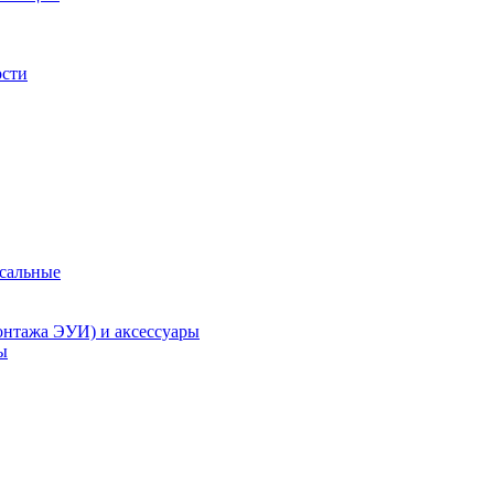
ости
рсальные
онтажа ЭУИ) и аксессуары
ы