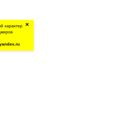
×
й характер.
джеров
yandex.ru