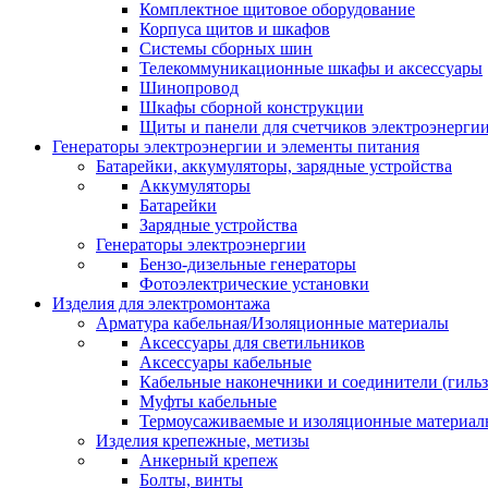
Комплектное щитовое оборудование
Корпуса щитов и шкафов
Системы сборных шин
Телекоммуникационные шкафы и аксессуары
Шинопровод
Шкафы сборной конструкции
Щиты и панели для счетчиков электроэнерги
Генераторы электроэнергии и элементы питания
Батарейки, аккумуляторы, зарядные устройства
Аккумуляторы
Батарейки
Зарядные устройства
Генераторы электроэнергии
Бензо-дизельные генераторы
Фотоэлектрические установки
Изделия для электромонтажа
Арматура кабельная/Изоляционные материалы
Аксессуары для светильников
Аксессуары кабельные
Кабельные наконечники и соединители (гиль
Муфты кабельные
Термоусаживаемые и изоляционные материал
Изделия крепежные, метизы
Анкерный крепеж
Болты, винты