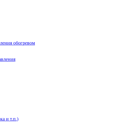
вления обогревом
авления
а и т.п.)