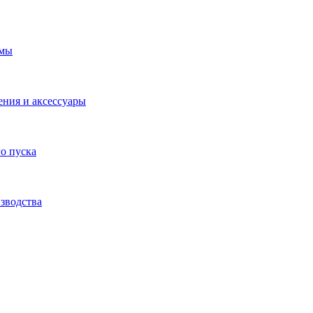
емы
ения и аксессуары
о пуска
зводства