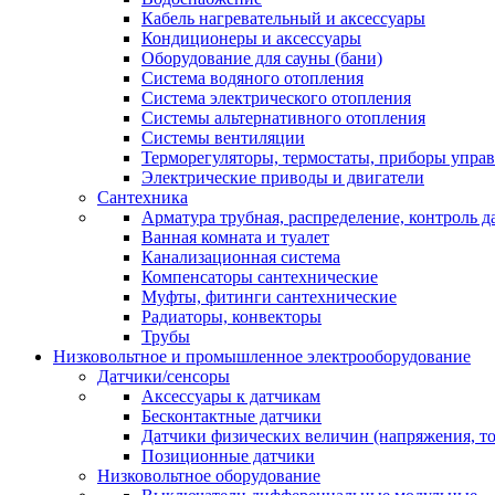
Кабель нагревательный и аксессуары
Кондиционеры и аксессуары
Оборудование для сауны (бани)
Система водяного отопления
Система электрического отопления
Системы альтернативного отопления
Системы вентиляции
Терморегуляторы, термостаты, приборы упра
Электрические приводы и двигатели
Сантехника
Арматура трубная, распределение, контроль д
Ванная комната и туалет
Канализационная система
Компенсаторы сантехнические
Муфты, фитинги сантехнические
Радиаторы, конвекторы
Трубы
Низковольтное и промышленное электрооборудование
Датчики/сенсоры
Аксессуары к датчикам
Бесконтактные датчики
Датчики физических величин (напряжения, ток
Позиционные датчики
Низковольтное оборудование