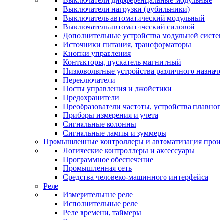
Выключатели дифференцальные модульные
Выключатели нагрузки (рубильники)
Выключатель автоматический модульный
Выключатель автоматический силовой
Дополнительные устройства модульной сист
Источники питания, трансформаторы
Кнопки управления
Контакторы, пускатель магнитный
Низковольтные устройства различного назнач
Переключатели
Посты управления и джойстики
Предохранители
Преобразователи частоты, устройства плавног
Приборы измерения и учета
Сигнальные колонны
Сигнальные лампы и зуммеры
Промышленные контроллеры и автоматизация прои
Логические контроллеры и аксессуары
Программное обеспечение
Промышленная сеть
Средства человеко-машинного интерфейса
Реле
Измерительные реле
Исполнительные реле
Реле времени, таймеры