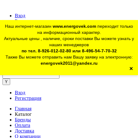
Вход
Регистрация
Наш интернет-магазин
www.energovek.com
переходит только
vk
на информационный характер.
Актуальные цены , наличие, сроки поставки Вы можете узнать у
наших менеджеров
telegram
Для юр. лиц:
+7 (926) 012-02-80
по тел. 8-926-012-02-80 или 8-496-54-7-70-32
Также Вы можете отправить нам Вашу заявку на электронную:
telegram
Розничный магазин:
+7 (925) 902-46-10
energovek2011@yandex.ru
×
energovek2011@yandex.ru
Вход
Регистрация
Главная
Каталог
Бренды
Оплата
Доставка
О компании