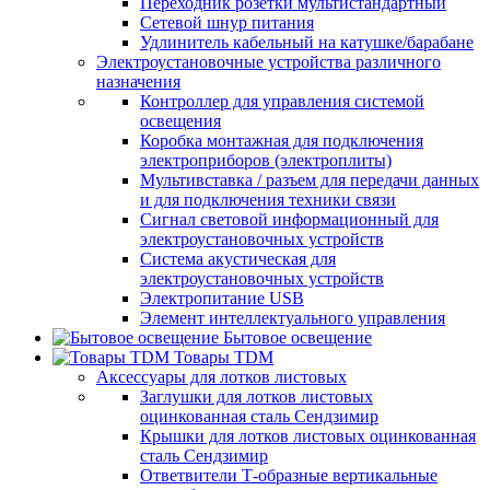
Переходник розетки мультистандартный
Сетевой шнур питания
Удлинитель кабельный на катушке/барабане
Электроустановочные устройства различного
назначения
Контроллер для управления системой
освещения
Коробка монтажная для подключения
электроприборов (электроплиты)
Мультивставка / разъем для передачи данных
и для подключения техники связи
Сигнал световой информационный для
электроустановочных устройств
Система акустическая для
электроустановочных устройств
Электропитание USB
Элемент интеллектуального управления
Бытовое освещение
Товары TDM
Аксессуары для лотков листовых
Заглушки для лотков листовых
оцинкованная сталь Сендзимир
Крышки для лотков листовых оцинкованная
сталь Сендзимир
Ответвители Т-образные вертикальные