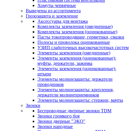
Пластиковая система вентиляции
Хомуты червячные
Выведены из ассортимента
Грозозащита и заземление
Аксессуары для монтажа
Комплекты заземления (омедненные)
Комплекты заземления (оцинкованные)
Пасты токопроводящие, герметики, смазки
Полосы и проволока оцинкованные
УЗИП слаботочных высокочастотных систем
Элементы заземления (омедненные)
Элементы заземления (оцинкованные):
муфты, держатели, зажимы
Элементы заземления (оцинкованные):
штыри
Элементы молниезащиты: держатели
проводников
Элементы молниезащиты: крепления,
держатели молниеприемников
Элементы молниезащиты: стержни, мачты
Звонки
Беспроводные дверные звонки TDM
Звонки громкого боя
Звонки дверные "ЭКО"
Звонки народные