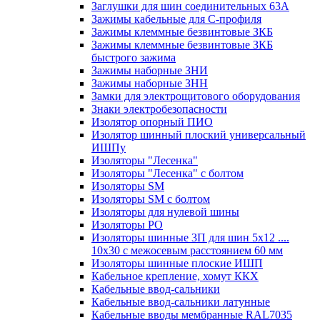
Заглушки для шин соединительных 63А
Зажимы кабельные для С-профиля
Зажимы клеммные безвинтовые ЗКБ
Зажимы клеммные безвинтовые ЗКБ
быстрого зажима
Зажимы наборные ЗНИ
Зажимы наборные ЗНН
Замки для электрощитового оборудования
Знаки электробезопасности
Изолятор опорный ПИО
Изолятор шинный плоский универсальный
ИШПу
Изоляторы "Лесенка"
Изоляторы "Лесенка" с болтом
Изоляторы SM
Изоляторы SM c болтом
Изоляторы для нулевой шины
Изоляторы РО
Изоляторы шинные 3П для шин 5х12 ....
10х30 с межосевым расстоянием 60 мм
Изоляторы шинные плоские ИШП
Кабельное крепление, хомут ККХ
Кабельные ввод-сальники
Кабельные ввод-сальники латунные
Кабельные вводы мембранные RAL7035