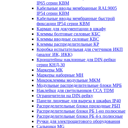
IP65 серии КВМ
Кабельные вводы мембранные RAL9005
IP54 серии КВМ
Кабельные вводы мембранные быстрой
фиксации IP54 серии КВМ
Карман для документации в шкафу
Клеммы болтовые силовые КБС
Клеммы вводные силовые КВС
Клеммы распределительные КР
Коробка испытательная для счетчиков ИКП
(аналог ИК, ИКК)
Кронштейны наклонные для DIN-рейки
серии КНД-30
Маркеры МК
Маркеры наборные МН
Микроклеммы модульные МКМ
Модульные распределительные блоки МРБ
Наклейки для светильников ССА TDM
Ограничители на DIN-рейку
Панели лицевые для выреза в шкафах IP40
Распределительные блоки проходные РБП
Распределительные блоки РБ 1-но полюсные
Распределительные блоки РБ 4-х полюсные
Ручки для электрощитового оборудования
Сальники MG