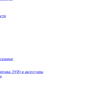
ости
рсальные
онтажа ЭУИ) и аксессуары
ы