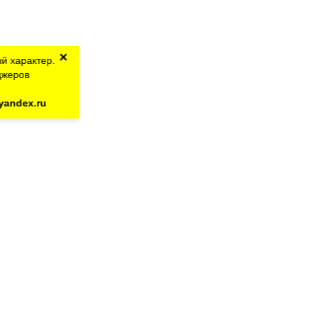
×
й характер.
джеров
yandex.ru