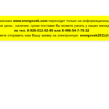
магазин
www.energovek.com
переходит только на информационны
е цены , наличие, сроки поставки Вы можете узнать у наших мене
по тел. 8-926-012-02-80 или 8-496-54-7-70-32
ете отправить нам Вашу заявку на электронную:
energovek2011@