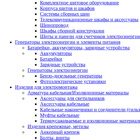
Комплектное щитовое оборудование
Корпуса щитов и шкафов
Системы сборных шин
Телекоммуникационные шкафы и аксессуары
Шинопровод
Шкафы сборной конструкции
Щиты и панели для счетчиков электроэнерги
Генераторы электроэнергии и элементы питания
Батарейки, аккумуляторы, зарядные устройства
Аккумуляторы
Батарейки
Зарядные устройства
Генераторы электроэнергии
Бензо-дизельные генераторы
Фотоэлектрические установки
Изделия для электромонтажа
Арматура кабельная/Изоляционные материалы
Аксессуары для светильников
Аксессуары кабельные
Кабельные наконечники и соединители (гиль
Муфты кабельные
Термоусаживаемые и изоляционные материал
Изделия крепежные, метизы
Анкерный крепеж
Болты, винты