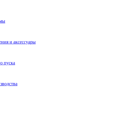
емы
ения и аксессуары
о пуска
зводства