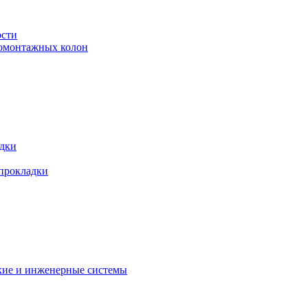
ости
ромонтажных колон
адки
 прокладки
кие и инженерные системы