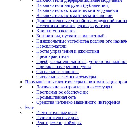
Выключатели дифференцальные модульные
Выключатели нагрузки (рубильники)
Выключатель автоматический модульный
Выключатель автоматический силовой
Дополнительные устройства модульной сист
Источники питания, трансформаторы
Кнопки управления
Контакторы, пускатель магнитный
Низковольтные устройства различного назнач
Переключатели
Посты управления и джойстики
Предохранители
Преобразователи частоты, устройства плавног
Приборы измерения и учета
Сигнальные колонны
Сигнальные лампы и зуммеры
Промышленные контроллеры и автоматизация прои
Логические контроллеры и аксессуары
Программное обеспечение
Промышленная сеть
Средства человеко-машинного интерфейса
Реле
Измерительные реле
Исполнительные реле
Реле времени, таймеры