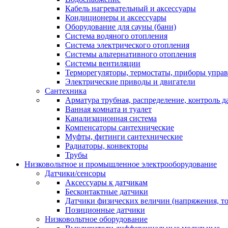
Кабель нагревательный и аксессуары
Кондиционеры и аксессуары
Оборудование для сауны (бани)
Система водяного отопления
Система электрического отопления
Системы альтернативного отопления
Системы вентиляции
Терморегуляторы, термостаты, приборы упра
Электрические приводы и двигатели
Сантехника
Арматура трубная, распределение, контроль д
Ванная комната и туалет
Канализационная система
Компенсаторы сантехнические
Муфты, фитинги сантехнические
Радиаторы, конвекторы
Трубы
Низковольтное и промышленное электрооборудование
Датчики/сенсоры
Аксессуары к датчикам
Бесконтактные датчики
Датчики физических величин (напряжения, ток
Позиционные датчики
Низковольтное оборудование