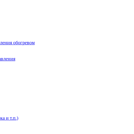
вления обогревом
авления
а и т.п.)