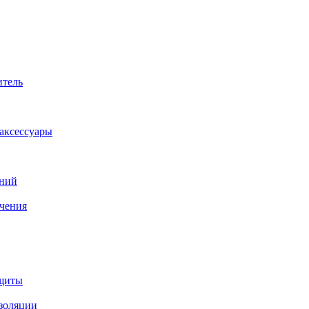
итель
аксессуары
аний
ачения
ащиты
изоляции