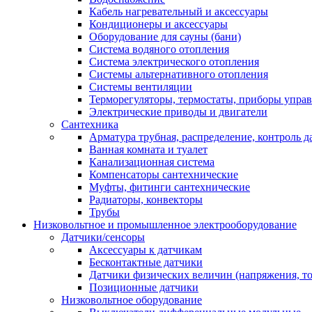
Кабель нагревательный и аксессуары
Кондиционеры и аксессуары
Оборудование для сауны (бани)
Система водяного отопления
Система электрического отопления
Системы альтернативного отопления
Системы вентиляции
Терморегуляторы, термостаты, приборы упра
Электрические приводы и двигатели
Сантехника
Арматура трубная, распределение, контроль д
Ванная комната и туалет
Канализационная система
Компенсаторы сантехнические
Муфты, фитинги сантехнические
Радиаторы, конвекторы
Трубы
Низковольтное и промышленное электрооборудование
Датчики/сенсоры
Аксессуары к датчикам
Бесконтактные датчики
Датчики физических величин (напряжения, ток
Позиционные датчики
Низковольтное оборудование