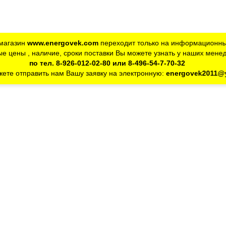
магазин
www.energovek.com
переходит только на информационны
е цены , наличие, сроки поставки Вы можете узнать у наших мене
по тел. 8-926-012-02-80 или 8-496-54-7-70-32
ете отправить нам Вашу заявку на электронную:
energovek2011@