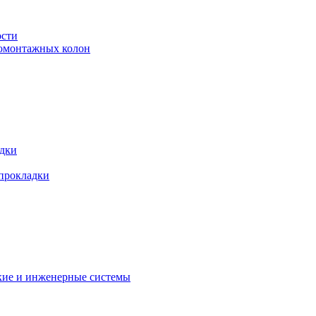
ости
ромонтажных колон
адки
 прокладки
кие и инженерные системы