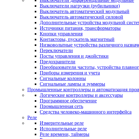
Выключатели дифференцальные модульные
Выключатели нагрузки (рубильники)
Выключатель автоматический модульный
Выключатель автоматический силовой
Дополнительные устройства модульной сист
Источники питания, трансформаторы
Кнопки управления
Контакторы, пускатель магнитный
Низковольтные устройства различного назнач
Переключатели
Посты управления и джойстики
Предохранители
Преобразователи частоты, устройства плавног
Приборы измерения и учета
Сигнальные колонны
Сигнальные лампы и зуммеры
Промышленные контроллеры и автоматизация прои
Логические контроллеры и аксессуары
Программное обеспечение
Промышленная сеть
Средства человеко-машинного интерфейса
Реле
Измерительные реле
Исполнительные реле
Реле времени, таймеры