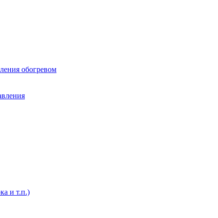
вления обогревом
авления
а и т.п.)