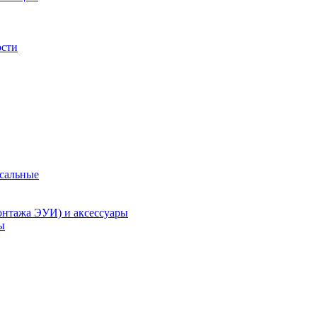
ости
рсальные
онтажа ЭУИ) и аксессуары
ы