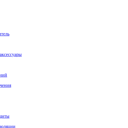
итель
аксессуары
аний
ачения
ащиты
изоляции