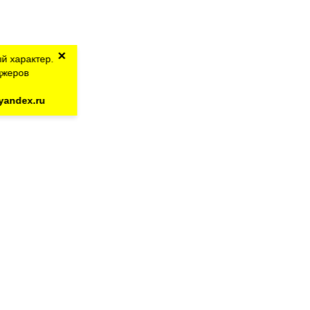
×
й характер.
джеров
yandex.ru