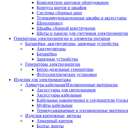
Комплектное щитовое оборудование
Корпуса щитов и шкафов
Системы сборных шин
Телекоммуникационные шкафы и аксессуары
Шинопровод
Шкафы сборной конструкции
Щиты и панели для счетчиков электроэнерги
Генераторы электроэнергии и элементы питания
Батарейки, аккумуляторы, зарядные устройства
Аккумуляторы
Батарейки
Зарядные устройства
Генераторы электроэнергии
Бензо-дизельные генераторы
Фотоэлектрические установки
Изделия для электромонтажа
Арматура кабельная/Изоляционные материалы
Аксессуары для светильников
Аксессуары кабельные
Кабельные наконечники и соединители (гиль
Муфты кабельные
Термоусаживаемые и изоляционные материал
Изделия крепежные, метизы
Анкерный крепеж
Болты, винты