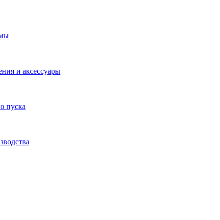
емы
ения и аксессуары
о пуска
зводства