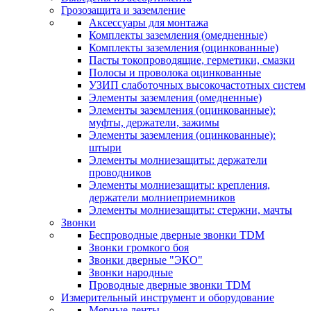
Грозозащита и заземление
Аксессуары для монтажа
Комплекты заземления (омедненные)
Комплекты заземления (оцинкованные)
Пасты токопроводящие, герметики, смазки
Полосы и проволока оцинкованные
УЗИП слаботочных высокочастотных систем
Элементы заземления (омедненные)
Элементы заземления (оцинкованные):
муфты, держатели, зажимы
Элементы заземления (оцинкованные):
штыри
Элементы молниезащиты: держатели
проводников
Элементы молниезащиты: крепления,
держатели молниеприемников
Элементы молниезащиты: стержни, мачты
Звонки
Беспроводные дверные звонки TDM
Звонки громкого боя
Звонки дверные "ЭКО"
Звонки народные
Проводные дверные звонки TDM
Измерительный инструмент и оборудование
Мерные ленты