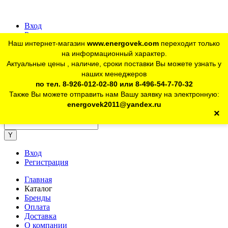
Вход
Регистрация
Наш интернет-магазин
www.energovek.com
переходит только
vk
на информационный характер.
Актуальные цены , наличие, сроки поставки Вы можете узнать у
наших менеджеров
telegram
Для юр. лиц:
+7 (926) 012-02-80
по тел. 8-926-012-02-80 или 8-496-54-7-70-32
Также Вы можете отправить нам Вашу заявку на электронную:
telegram
Розничный магазин:
+7 (925) 902-46-10
energovek2011@yandex.ru
×
energovek2011@yandex.ru
Вход
Регистрация
Главная
Каталог
Бренды
Оплата
Доставка
О компании