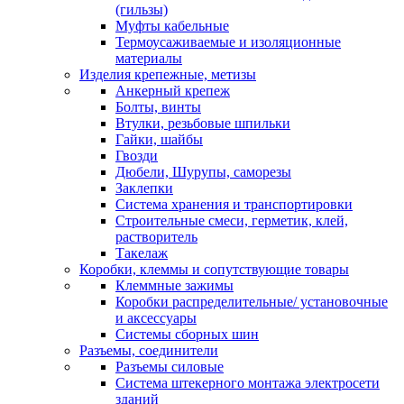
(гильзы)
Муфты кабельные
Термоусаживаемые и изоляционные
материалы
Изделия крепежные, метизы
Анкерный крепеж
Болты, винты
Втулки, резьбовые шпильки
Гайки, шайбы
Гвозди
Дюбели, Шурупы, саморезы
Заклепки
Система хранения и транспортировки
Строительные смеси, герметик, клей,
растворитель
Такелаж
Коробки, клеммы и сопутствующие товары
Клеммные зажимы
Коробки распределительные/ установочные
и аксессуары
Системы сборных шин
Разъемы, соединители
Разъемы силовые
Система штекерного монтажа электросети
зданий