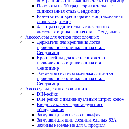
внутренние оцинкованная сталь Сендзимир
Повороты на 90 град. горизонтальные
оцинкованная сталь Сендзимир
Разветвители крестобразные оцинкованная
сталь Сендзимир
Фланцы соединительные для лотков
листовых оцинкованная сталь Сендзимир
Аксессуары для лотков проволочных
Держатели для крепления лотка
проволочного оцинкованная сталь
Сендзимир
Кронштейны для крепления лотка
проволочного оцинкованная сталь
Сендзимир
Элементы системы монтажа для лотка
проволочного оцинкованная сталь
Сендзимир
Аксессуары для шкафов и щитов
DIN-рейки
DIN-рейки с индивидуальным штрих-кодом
Вводные клеммы для модульного
оборудования
Заглушки для вырезов в шкафах
Заглушки для шин соединительных 63А
Зажимы кабельные для С-профиля