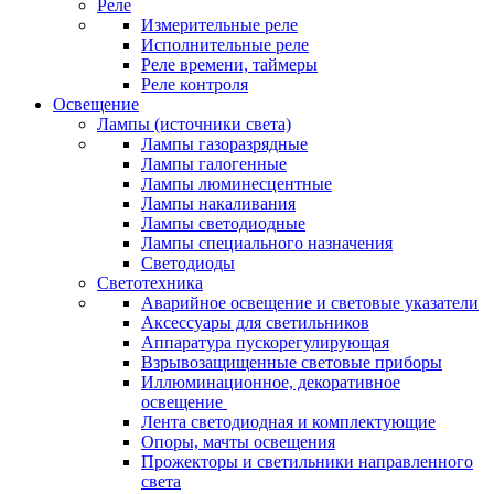
Реле
Измерительные реле
Исполнительные реле
Реле времени, таймеры
Реле контроля
Освещение
Лампы (источники света)
Лампы газоразрядные
Лампы галогенные
Лампы люминесцентные
Лампы накаливания
Лампы светодиодные
Лампы специального назначения
Светодиоды
Светотехника
Аварийное освещение и световые указатели
Аксессуары для светильников
Аппаратура пускорегулирующая
Взрывозащищенные световые приборы
Иллюминационное, декоративное
освещение
Лента светодиодная и комплектующие
Опоры, мачты освещения
Прожекторы и светильники направленного
света