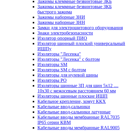
Зажимы клеммные безвинтовые ЗКБ
Зажимы клеммные безвинтовые ЗКБ
быстрого зажима
Зажимы наборные ЗНИ
Зажимы наборные ЗНН
Замки для электрощитового оборудования
Знаки электробезопасности
Изолятор опорный ПИО
Изолятор шинный плоский универсальный
ИШПу
Изоляторы "Лесенка"
Изоляторы "Лесенка" с болтом
Изоляторы SM
Изоляторы SM c болтом
Изоляторы для нулевой шины
Изоляторы РО
Изоляторы шинные 3П для шин 5х12 ....
10х30 с межосевым расстоянием 60 мм
Изоляторы шинные плоские ИШП
Кабельное крепление, хомут ККХ
Кабельные ввод-сальники
Кабельные ввод-сальники латунные
Кабельные вводы мембранные RAL7035
IP65 серии КВМ
Кабельные вводы мембранные RAL9005