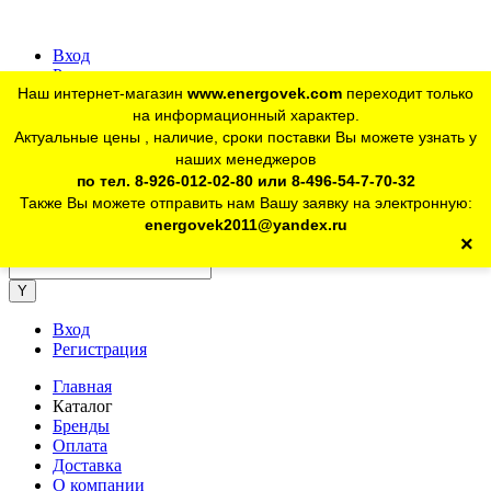
Вход
Регистрация
Наш интернет-магазин
www.energovek.com
переходит только
vk
на информационный характер.
Актуальные цены , наличие, сроки поставки Вы можете узнать у
наших менеджеров
telegram
Для юр. лиц:
+7 (926) 012-02-80
по тел. 8-926-012-02-80 или 8-496-54-7-70-32
Также Вы можете отправить нам Вашу заявку на электронную:
telegram
Розничный магазин:
+7 (925) 902-46-10
energovek2011@yandex.ru
×
energovek2011@yandex.ru
Вход
Регистрация
Главная
Каталог
Бренды
Оплата
Доставка
О компании