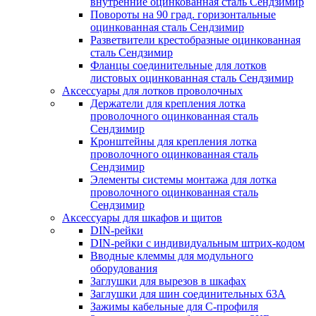
внутренние оцинкованная сталь Сендзимир
Повороты на 90 град. горизонтальные
оцинкованная сталь Сендзимир
Разветвители крестобразные оцинкованная
сталь Сендзимир
Фланцы соединительные для лотков
листовых оцинкованная сталь Сендзимир
Аксессуары для лотков проволочных
Держатели для крепления лотка
проволочного оцинкованная сталь
Сендзимир
Кронштейны для крепления лотка
проволочного оцинкованная сталь
Сендзимир
Элементы системы монтажа для лотка
проволочного оцинкованная сталь
Сендзимир
Аксессуары для шкафов и щитов
DIN-рейки
DIN-рейки с индивидуальным штрих-кодом
Вводные клеммы для модульного
оборудования
Заглушки для вырезов в шкафах
Заглушки для шин соединительных 63А
Зажимы кабельные для С-профиля