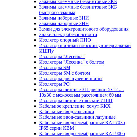
Зажимы клеммные безвинтовые ЗКБ
Зажимы клеммные безвинтовые ЗКБ
быстрого зажима
Зажимы наборные ЗНИ
Зажимы наборные ЗНН
Замки для электрощитового оборудования
Знаки электробезопасности
Изолятор опорный ПИО
Изолятор шинный плоский универсальный
ИШПу
Изоляторы "Лесенка"
Изоляторы "Лесенка" с болтом
Изоляторы SM
Изоляторы SM c болтом
Изоляторы для нулевой шины
Изоляторы РО
Изоляторы шинные 3П для шин 5х12 ....
10х30 с межосевым расстоянием 60 мм
Изоляторы шинные плоские ИШП
Кабельное крепление, хомут ККХ
Кабельные ввод-сальники
Кабельные ввод-сальники латунные
Кабельные вводы мембранные RAL7035
IP65 серии КВМ
Кабельные вводы мембранные RAL9005