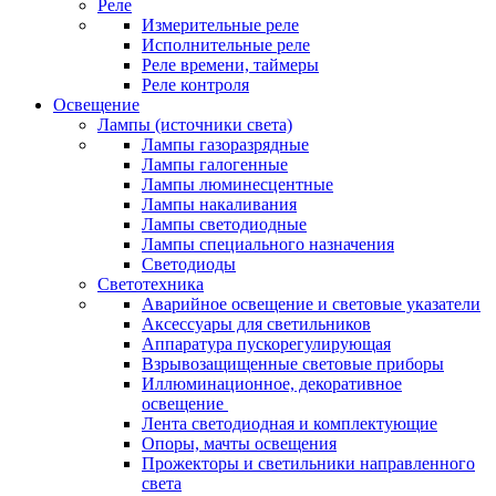
Реле
Измерительные реле
Исполнительные реле
Реле времени, таймеры
Реле контроля
Освещение
Лампы (источники света)
Лампы газоразрядные
Лампы галогенные
Лампы люминесцентные
Лампы накаливания
Лампы светодиодные
Лампы специального назначения
Светодиоды
Светотехника
Аварийное освещение и световые указатели
Аксессуары для светильников
Аппаратура пускорегулирующая
Взрывозащищенные световые приборы
Иллюминационное, декоративное
освещение
Лента светодиодная и комплектующие
Опоры, мачты освещения
Прожекторы и светильники направленного
света