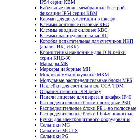
IP54 серии КВМ
Кабельные вводы мембранные быстрой
фиксации IP54 серии КВМ
Карман для документации в шкафу
Клеммы болтовые силовые КБС
Клеммы вводные силовые КВС
Клеммы распределительные КР
Коробка испытательная для счетчиков ИКП
(аналог ИК, ИКК)
Кронштейны наклонные для DIN-рейки
серии КНД-30
Маркеры МК
Маркеры наборные МН
Микроклеммы модульные МКМ
Модульные распределительные блоки МРБ
Наклейки для светильников ССА TDM
Ограничители на DIN-рейку
Панели лицевые для выреза в шкафах IP40
Распределительные блоки проходные РБП
Распределительные блоки РБ 1-но полюсные
Распределительные блоки РБ 4-х полюсные
Ручки для электрощитового оборудования
Сальники MG
Сальники MG LX
Сальники PG