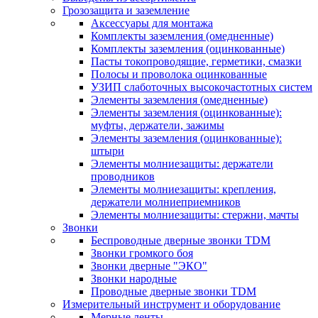
Грозозащита и заземление
Аксессуары для монтажа
Комплекты заземления (омедненные)
Комплекты заземления (оцинкованные)
Пасты токопроводящие, герметики, смазки
Полосы и проволока оцинкованные
УЗИП слаботочных высокочастотных систем
Элементы заземления (омедненные)
Элементы заземления (оцинкованные):
муфты, держатели, зажимы
Элементы заземления (оцинкованные):
штыри
Элементы молниезащиты: держатели
проводников
Элементы молниезащиты: крепления,
держатели молниеприемников
Элементы молниезащиты: стержни, мачты
Звонки
Беспроводные дверные звонки TDM
Звонки громкого боя
Звонки дверные "ЭКО"
Звонки народные
Проводные дверные звонки TDM
Измерительный инструмент и оборудование
Мерные ленты