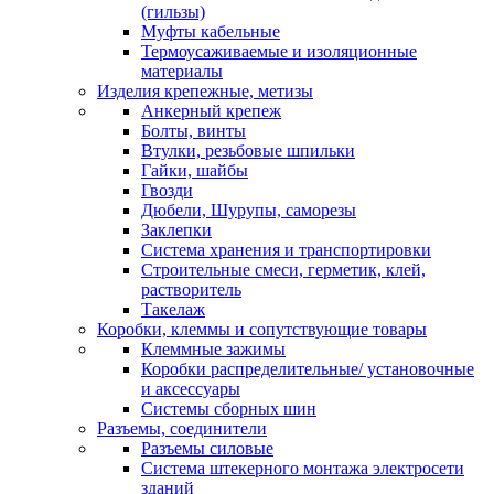
(гильзы)
Муфты кабельные
Термоусаживаемые и изоляционные
материалы
Изделия крепежные, метизы
Анкерный крепеж
Болты, винты
Втулки, резьбовые шпильки
Гайки, шайбы
Гвозди
Дюбели, Шурупы, саморезы
Заклепки
Система хранения и транспортировки
Строительные смеси, герметик, клей,
растворитель
Такелаж
Коробки, клеммы и сопутствующие товары
Клеммные зажимы
Коробки распределительные/ установочные
и аксессуары
Системы сборных шин
Разъемы, соединители
Разъемы силовые
Система штекерного монтажа электросети
зданий