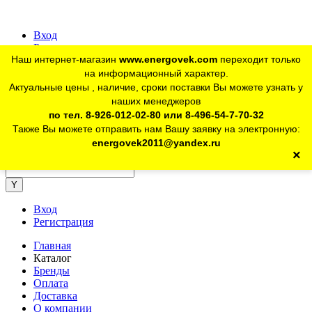
Вход
Регистрация
Наш интернет-магазин
www.energovek.com
переходит только
vk
на информационный характер.
Актуальные цены , наличие, сроки поставки Вы можете узнать у
наших менеджеров
telegram
Для юр. лиц:
+7 (926) 012-02-80
по тел. 8-926-012-02-80 или 8-496-54-7-70-32
Также Вы можете отправить нам Вашу заявку на электронную:
telegram
Розничный магазин:
+7 (925) 902-46-10
energovek2011@yandex.ru
×
energovek2011@yandex.ru
Вход
Регистрация
Главная
Каталог
Бренды
Оплата
Доставка
О компании