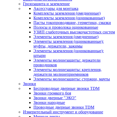
Грозозащита и заземление
Аксессуары для монтажа
Комплекты заземления (омедненные)
Комплекты заземления (оцинкованные)
Пасты токопроводящие, герметики, смазки
Полосы и проволока оцинкованные
УЗИП слаботочных высокочастотных систем
Элементы заземления (омедненные)
Элементы заземления (оцинкованные):
муфты, держатели, зажимы
Элементы заземления (оцинкованные):
штыри
Элементы молниезащиты: держатели
проводников
Элементы молниезащиты: крепления,
держатели молниеприемников
Элементы молниезащиты: стержни, мачты
Звонки
Беспроводные дверные звонки TDM
Звонки громкого боя
Звонки дверные "ЭКО"
Звонки народные
Проводные дверные звонки TDM
Измерительный инструмент и оборудование
Мерные ленты