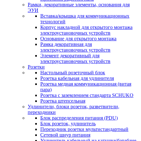
Рамки, декоративные элементы, основания для
ЭУИ
Вставка/крышка для коммуникационных
технологий
Корпус накладной для открытого монтажа
электроустановочных устройств
Основание для открытого монтажа
Рамка декоративная для
электроустановочных устройств
Элемент декоративный для
электроустановочных устройств
Розетки
Настольный розеточный блок
Розетка кабельная для удлинителя
Розетка медная коммуникационная (витая
пара)
Розетка с заземлением стандарта SCHUKO
Розетка штепсельная
Удлинители, блоки розеток, разветвители,
переходники
Блок распределения питания (PDU)
Блок розеток, удлинитель
Переходник розетки мультистандартный
Сетевой шнур питания
Удлинитель кабельный на катушке/барабане