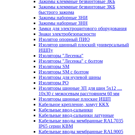
Зажимы клеммные безвинтовые ЗКБ
Зажимы клеммные безвинтовые ЗКБ
быстрого зажима
Зажимы наборные ЗНИ
Зажимы наборные ЗНН
Замки для электрощитового оборудования
Знаки электробезопасности
Изолятор опорный ПИО
Изолятор шинный плоский универсальный
ИШПу
Изоляторы "Лесенка"
Изоляторы "Лесенка" с болтом
Изоляторы SM
Изоляторы SM c болтом
Изоляторы для нулевой шины
Изоляторы РО
Изоляторы шинные 3П для шин 5х12 ....
10х30 с межосевым расстоянием 60 мм
Изоляторы шинные плоские ИШП
Кабельное крепление, хомут ККХ
Кабельные ввод-сальники
Кабельные ввод-сальники латунные
Кабельные вводы мембранные RAL7035
IP65 серии КВМ
Кабельные вводы мембранные RAL9005