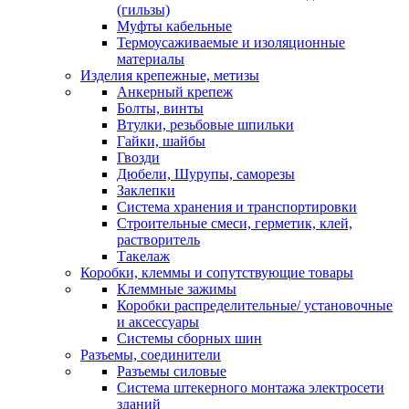
(гильзы)
Муфты кабельные
Термоусаживаемые и изоляционные
материалы
Изделия крепежные, метизы
Анкерный крепеж
Болты, винты
Втулки, резьбовые шпильки
Гайки, шайбы
Гвозди
Дюбели, Шурупы, саморезы
Заклепки
Система хранения и транспортировки
Строительные смеси, герметик, клей,
растворитель
Такелаж
Коробки, клеммы и сопутствующие товары
Клеммные зажимы
Коробки распределительные/ установочные
и аксессуары
Системы сборных шин
Разъемы, соединители
Разъемы силовые
Система штекерного монтажа электросети
зданий