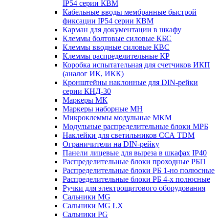
IP54 серии КВМ
Кабельные вводы мембранные быстрой
фиксации IP54 серии КВМ
Карман для документации в шкафу
Клеммы болтовые силовые КБС
Клеммы вводные силовые КВС
Клеммы распределительные КР
Коробка испытательная для счетчиков ИКП
(аналог ИК, ИКК)
Кронштейны наклонные для DIN-рейки
серии КНД-30
Маркеры МК
Маркеры наборные МН
Микроклеммы модульные МКМ
Модульные распределительные блоки МРБ
Наклейки для светильников ССА TDM
Ограничители на DIN-рейку
Панели лицевые для выреза в шкафах IP40
Распределительные блоки проходные РБП
Распределительные блоки РБ 1-но полюсные
Распределительные блоки РБ 4-х полюсные
Ручки для электрощитового оборудования
Сальники MG
Сальники MG LX
Сальники PG