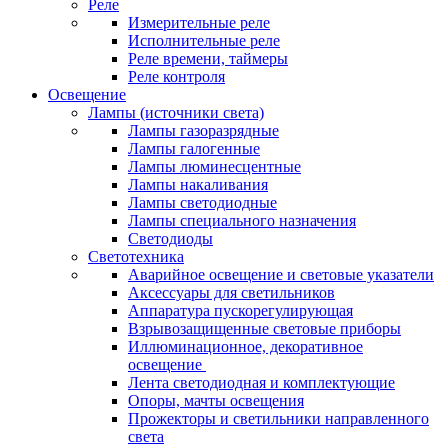
Реле
Измерительные реле
Исполнительные реле
Реле времени, таймеры
Реле контроля
Освещение
Лампы (источники света)
Лампы газоразрядные
Лампы галогенные
Лампы люминесцентные
Лампы накаливания
Лампы светодиодные
Лампы специального назначения
Светодиоды
Светотехника
Аварийное освещение и световые указатели
Аксессуары для светильников
Аппаратура пускорегулирующая
Взрывозащищенные световые приборы
Иллюминационное, декоративное
освещение
Лента светодиодная и комплектующие
Опоры, мачты освещения
Прожекторы и светильники направленного
света