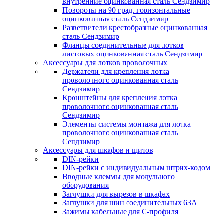
внутренние оцинкованная сталь Сендзимир
Повороты на 90 град. горизонтальные
оцинкованная сталь Сендзимир
Разветвители крестобразные оцинкованная
сталь Сендзимир
Фланцы соединительные для лотков
листовых оцинкованная сталь Сендзимир
Аксессуары для лотков проволочных
Держатели для крепления лотка
проволочного оцинкованная сталь
Сендзимир
Кронштейны для крепления лотка
проволочного оцинкованная сталь
Сендзимир
Элементы системы монтажа для лотка
проволочного оцинкованная сталь
Сендзимир
Аксессуары для шкафов и щитов
DIN-рейки
DIN-рейки с индивидуальным штрих-кодом
Вводные клеммы для модульного
оборудования
Заглушки для вырезов в шкафах
Заглушки для шин соединительных 63А
Зажимы кабельные для С-профиля