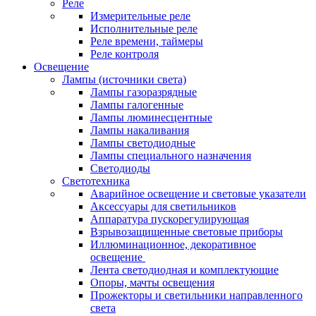
Реле
Измерительные реле
Исполнительные реле
Реле времени, таймеры
Реле контроля
Освещение
Лампы (источники света)
Лампы газоразрядные
Лампы галогенные
Лампы люминесцентные
Лампы накаливания
Лампы светодиодные
Лампы специального назначения
Светодиоды
Светотехника
Аварийное освещение и световые указатели
Аксессуары для светильников
Аппаратура пускорегулирующая
Взрывозащищенные световые приборы
Иллюминационное, декоративное
освещение
Лента светодиодная и комплектующие
Опоры, мачты освещения
Прожекторы и светильники направленного
света