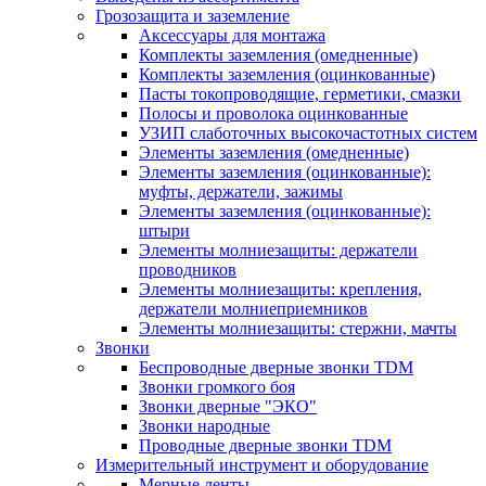
Грозозащита и заземление
Аксессуары для монтажа
Комплекты заземления (омедненные)
Комплекты заземления (оцинкованные)
Пасты токопроводящие, герметики, смазки
Полосы и проволока оцинкованные
УЗИП слаботочных высокочастотных систем
Элементы заземления (омедненные)
Элементы заземления (оцинкованные):
муфты, держатели, зажимы
Элементы заземления (оцинкованные):
штыри
Элементы молниезащиты: держатели
проводников
Элементы молниезащиты: крепления,
держатели молниеприемников
Элементы молниезащиты: стержни, мачты
Звонки
Беспроводные дверные звонки TDM
Звонки громкого боя
Звонки дверные "ЭКО"
Звонки народные
Проводные дверные звонки TDM
Измерительный инструмент и оборудование
Мерные ленты