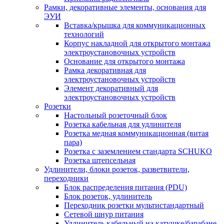
Рамки, декоративные элементы, основания для
ЭУИ
Вставка/крышка для коммуникационных
технологий
Корпус накладной для открытого монтажа
электроустановочных устройств
Основание для открытого монтажа
Рамка декоративная для
электроустановочных устройств
Элемент декоративный для
электроустановочных устройств
Розетки
Настольный розеточный блок
Розетка кабельная для удлинителя
Розетка медная коммуникационная (витая
пара)
Розетка с заземлением стандарта SCHUKO
Розетка штепсельная
Удлинители, блоки розеток, разветвители,
переходники
Блок распределения питания (PDU)
Блок розеток, удлинитель
Переходник розетки мультистандартный
Сетевой шнур питания
Удлинитель кабельный на катушке/барабане