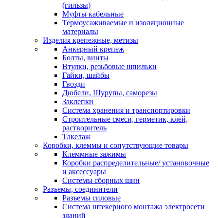
(гильзы)
Муфты кабельные
Термоусаживаемые и изоляционные
материалы
Изделия крепежные, метизы
Анкерный крепеж
Болты, винты
Втулки, резьбовые шпильки
Гайки, шайбы
Гвозди
Дюбели, Шурупы, саморезы
Заклепки
Система хранения и транспортировки
Строительные смеси, герметик, клей,
растворитель
Такелаж
Коробки, клеммы и сопутствующие товары
Клеммные зажимы
Коробки распределительные/ установочные
и аксессуары
Системы сборных шин
Разъемы, соединители
Разъемы силовые
Система штекерного монтажа электросети
зданий