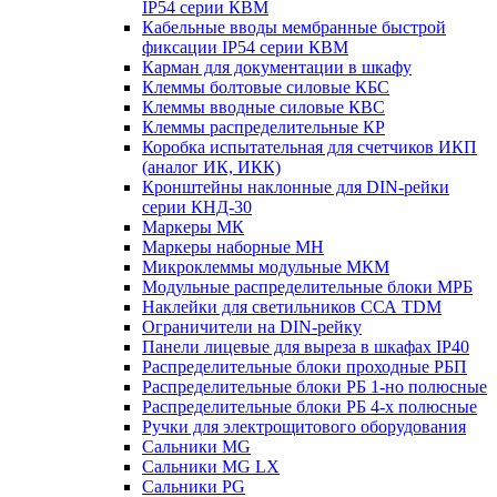
IP54 серии КВМ
Кабельные вводы мембранные быстрой
фиксации IP54 серии КВМ
Карман для документации в шкафу
Клеммы болтовые силовые КБС
Клеммы вводные силовые КВС
Клеммы распределительные КР
Коробка испытательная для счетчиков ИКП
(аналог ИК, ИКК)
Кронштейны наклонные для DIN-рейки
серии КНД-30
Маркеры МК
Маркеры наборные МН
Микроклеммы модульные МКМ
Модульные распределительные блоки МРБ
Наклейки для светильников ССА TDM
Ограничители на DIN-рейку
Панели лицевые для выреза в шкафах IP40
Распределительные блоки проходные РБП
Распределительные блоки РБ 1-но полюсные
Распределительные блоки РБ 4-х полюсные
Ручки для электрощитового оборудования
Сальники MG
Сальники MG LX
Сальники PG