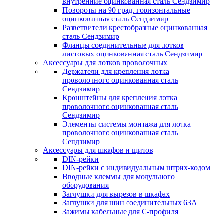
внутренние оцинкованная сталь Сендзимир
Повороты на 90 град. горизонтальные
оцинкованная сталь Сендзимир
Разветвители крестобразные оцинкованная
сталь Сендзимир
Фланцы соединительные для лотков
листовых оцинкованная сталь Сендзимир
Аксессуары для лотков проволочных
Держатели для крепления лотка
проволочного оцинкованная сталь
Сендзимир
Кронштейны для крепления лотка
проволочного оцинкованная сталь
Сендзимир
Элементы системы монтажа для лотка
проволочного оцинкованная сталь
Сендзимир
Аксессуары для шкафов и щитов
DIN-рейки
DIN-рейки с индивидуальным штрих-кодом
Вводные клеммы для модульного
оборудования
Заглушки для вырезов в шкафах
Заглушки для шин соединительных 63А
Зажимы кабельные для С-профиля