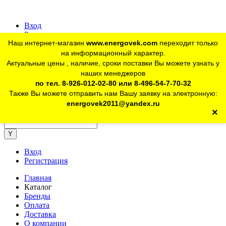
Вход
Регистрация
Наш интернет-магазин
www.energovek.com
переходит только
vk
на информационный характер.
Актуальные цены , наличие, сроки поставки Вы можете узнать у
наших менеджеров
telegram
Для юр. лиц:
+7 (926) 012-02-80
по тел. 8-926-012-02-80 или 8-496-54-7-70-32
Также Вы можете отправить нам Вашу заявку на электронную:
telegram
Розничный магазин:
+7 (925) 902-46-10
energovek2011@yandex.ru
×
energovek2011@yandex.ru
Вход
Регистрация
Главная
Каталог
Бренды
Оплата
Доставка
О компании