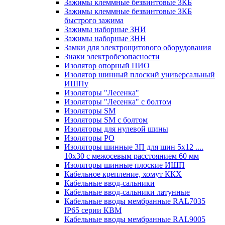
Зажимы клеммные безвинтовые ЗКБ
Зажимы клеммные безвинтовые ЗКБ
быстрого зажима
Зажимы наборные ЗНИ
Зажимы наборные ЗНН
Замки для электрощитового оборудования
Знаки электробезопасности
Изолятор опорный ПИО
Изолятор шинный плоский универсальный
ИШПу
Изоляторы "Лесенка"
Изоляторы "Лесенка" с болтом
Изоляторы SM
Изоляторы SM c болтом
Изоляторы для нулевой шины
Изоляторы РО
Изоляторы шинные 3П для шин 5х12 ....
10х30 с межосевым расстоянием 60 мм
Изоляторы шинные плоские ИШП
Кабельное крепление, хомут ККХ
Кабельные ввод-сальники
Кабельные ввод-сальники латунные
Кабельные вводы мембранные RAL7035
IP65 серии КВМ
Кабельные вводы мембранные RAL9005