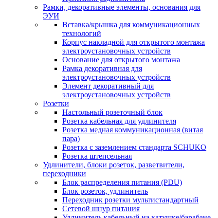
Рамки, декоративные элементы, основания для
ЭУИ
Вставка/крышка для коммуникационных
технологий
Корпус накладной для открытого монтажа
электроустановочных устройств
Основание для открытого монтажа
Рамка декоративная для
электроустановочных устройств
Элемент декоративный для
электроустановочных устройств
Розетки
Настольный розеточный блок
Розетка кабельная для удлинителя
Розетка медная коммуникационная (витая
пара)
Розетка с заземлением стандарта SCHUKO
Розетка штепсельная
Удлинители, блоки розеток, разветвители,
переходники
Блок распределения питания (PDU)
Блок розеток, удлинитель
Переходник розетки мультистандартный
Сетевой шнур питания
Удлинитель кабельный на катушке/барабане