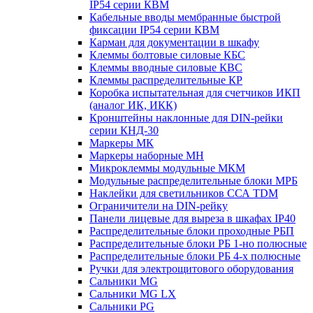
IP54 серии КВМ
Кабельные вводы мембранные быстрой
фиксации IP54 серии КВМ
Карман для документации в шкафу
Клеммы болтовые силовые КБС
Клеммы вводные силовые КВС
Клеммы распределительные КР
Коробка испытательная для счетчиков ИКП
(аналог ИК, ИКК)
Кронштейны наклонные для DIN-рейки
серии КНД-30
Маркеры МК
Маркеры наборные МН
Микроклеммы модульные МКМ
Модульные распределительные блоки МРБ
Наклейки для светильников ССА TDM
Ограничители на DIN-рейку
Панели лицевые для выреза в шкафах IP40
Распределительные блоки проходные РБП
Распределительные блоки РБ 1-но полюсные
Распределительные блоки РБ 4-х полюсные
Ручки для электрощитового оборудования
Сальники MG
Сальники MG LX
Сальники PG