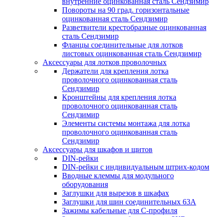
внутренние оцинкованная сталь Сендзимир
Повороты на 90 град. горизонтальные
оцинкованная сталь Сендзимир
Разветвители крестобразные оцинкованная
сталь Сендзимир
Фланцы соединительные для лотков
листовых оцинкованная сталь Сендзимир
Аксессуары для лотков проволочных
Держатели для крепления лотка
проволочного оцинкованная сталь
Сендзимир
Кронштейны для крепления лотка
проволочного оцинкованная сталь
Сендзимир
Элементы системы монтажа для лотка
проволочного оцинкованная сталь
Сендзимир
Аксессуары для шкафов и щитов
DIN-рейки
DIN-рейки с индивидуальным штрих-кодом
Вводные клеммы для модульного
оборудования
Заглушки для вырезов в шкафах
Заглушки для шин соединительных 63А
Зажимы кабельные для С-профиля