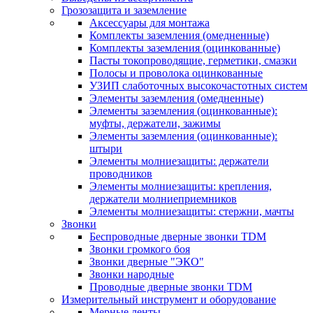
Грозозащита и заземление
Аксессуары для монтажа
Комплекты заземления (омедненные)
Комплекты заземления (оцинкованные)
Пасты токопроводящие, герметики, смазки
Полосы и проволока оцинкованные
УЗИП слаботочных высокочастотных систем
Элементы заземления (омедненные)
Элементы заземления (оцинкованные):
муфты, держатели, зажимы
Элементы заземления (оцинкованные):
штыри
Элементы молниезащиты: держатели
проводников
Элементы молниезащиты: крепления,
держатели молниеприемников
Элементы молниезащиты: стержни, мачты
Звонки
Беспроводные дверные звонки TDM
Звонки громкого боя
Звонки дверные "ЭКО"
Звонки народные
Проводные дверные звонки TDM
Измерительный инструмент и оборудование
Мерные ленты