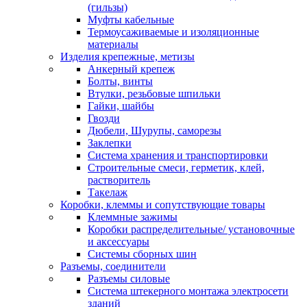
(гильзы)
Муфты кабельные
Термоусаживаемые и изоляционные
материалы
Изделия крепежные, метизы
Анкерный крепеж
Болты, винты
Втулки, резьбовые шпильки
Гайки, шайбы
Гвозди
Дюбели, Шурупы, саморезы
Заклепки
Система хранения и транспортировки
Строительные смеси, герметик, клей,
растворитель
Такелаж
Коробки, клеммы и сопутствующие товары
Клеммные зажимы
Коробки распределительные/ установочные
и аксессуары
Системы сборных шин
Разъемы, соединители
Разъемы силовые
Система штекерного монтажа электросети
зданий