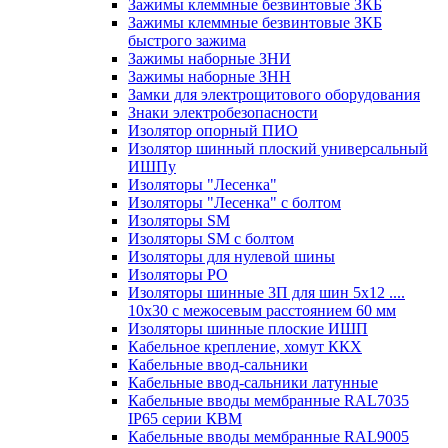
Зажимы клеммные безвинтовые ЗКБ
Зажимы клеммные безвинтовые ЗКБ
быстрого зажима
Зажимы наборные ЗНИ
Зажимы наборные ЗНН
Замки для электрощитового оборудования
Знаки электробезопасности
Изолятор опорный ПИО
Изолятор шинный плоский универсальный
ИШПу
Изоляторы "Лесенка"
Изоляторы "Лесенка" с болтом
Изоляторы SM
Изоляторы SM c болтом
Изоляторы для нулевой шины
Изоляторы РО
Изоляторы шинные 3П для шин 5х12 ....
10х30 с межосевым расстоянием 60 мм
Изоляторы шинные плоские ИШП
Кабельное крепление, хомут ККХ
Кабельные ввод-сальники
Кабельные ввод-сальники латунные
Кабельные вводы мембранные RAL7035
IP65 серии КВМ
Кабельные вводы мембранные RAL9005