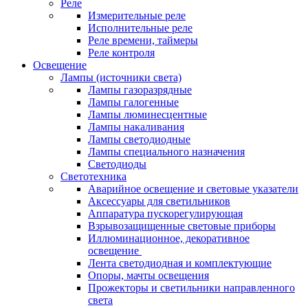
Реле
Измерительные реле
Исполнительные реле
Реле времени, таймеры
Реле контроля
Освещение
Лампы (источники света)
Лампы газоразрядные
Лампы галогенные
Лампы люминесцентные
Лампы накаливания
Лампы светодиодные
Лампы специального назначения
Светодиоды
Светотехника
Аварийное освещение и световые указатели
Аксессуары для светильников
Аппаратура пускорегулирующая
Взрывозащищенные световые приборы
Иллюминационное, декоративное
освещение
Лента светодиодная и комплектующие
Опоры, мачты освещения
Прожекторы и светильники направленного
света