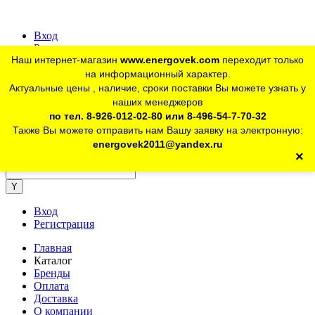
Вход
Регистрация
Наш интернет-магазин
www.energovek.com
переходит только
vk
на информационный характер.
Актуальные цены , наличие, сроки поставки Вы можете узнать у
наших менеджеров
telegram
Для юр. лиц:
+7 (926) 012-02-80
по тел. 8-926-012-02-80 или 8-496-54-7-70-32
Также Вы можете отправить нам Вашу заявку на электронную:
telegram
Розничный магазин:
+7 (925) 902-46-10
energovek2011@yandex.ru
×
energovek2011@yandex.ru
Вход
Регистрация
Главная
Каталог
Бренды
Оплата
Доставка
О компании