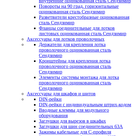
внутренние оцинкованная сталь Сендзимир
Повороты на 90 град. горизонтальные
оцинкованная сталь Сендзимир
Разветвители крестобразные оцинкованная
сталь Сендзимир
Фланцы соединительные для лотков
листовых оцинкованная сталь Сендзимир
Аксессуары для лотков проволочных
Держатели для крепления лотка
проволочного оцинкованная сталь
Сендзимир
Кронштейны для крепления лотка
проволочного оцинкованная сталь
Сендзимир
Элементы системы монтажа для лотка
проволочного оцинкованная сталь
Сендзимир
Аксессуары для шкафов и щитов
DIN-рейки
DIN-рейки с индивидуальным штрих-кодом
Вводные клеммы для модульного
оборудования
Заглушки для вырезов в шкафах
Заглушки для шин соединительных 63А
Зажимы кабельные для С-профиля