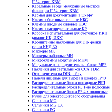
IP54 серии КВМ
Кабельные вводы мембранные быстрой
фиксации IP54 серии КВМ
Карман для документации в шкафу
Клеммы болтовые силовые КБС
Клеммы вводные силовые КВС
Клеммы распределительные КР
Коробка испытательная для счетчиков ИКП
(аналог ИК, ИКК)
Кронштейны наклонные для DIN-рейки
серии КНД-30
Маркеры МК
Маркеры наборные МН
Микроклеммы модульные МКМ
Модульные распределительные блоки МРБ
Наклейки для светильников ССА TDM
Ограничители на DIN-рейку
Панели лицевые для выреза в шкафах IP40
Распределительные блоки проходные РБП
Распределительные блоки РБ 1-но полюсные
Распределительные блоки РБ 4-х полюсные
Ручки для электрощитового оборудования
Сальники MG
Сальники MG LX
Сальники PG