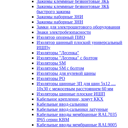
Зажимы клеммные безвинтовые ЗКБ
Зажимы клеммные безвинтовые ЗКБ
быстрого зажима
Зажимы наборные ЗНИ
Зажимы наборные ЗНН
Замки для электрощитового оборудования
Знаки электробезопасности
Изолятор опорный ПИО
Изолятор шинный плоский универсальный
ИШПу
Изоляторы "Лесенка"
Изоляторы "Лесенка" с болтом
Изоляторы SM
Изоляторы SM c болтом
Изоляторы для нулевой шины
Изоляторы РО
Изоляторы шинные 3П для шин 5х12 ....
10х30 с межосевым расстоянием 60 мм
Изоляторы шинные плоские ИШП
Кабельное крепление, хомут ККХ
Кабельные ввод-сальники
Кабельные ввод-сальники латунные
Кабельные вводы мембранные RAL7035
IP65 серии КВМ
Кабельные вводы мембранные RAL9005