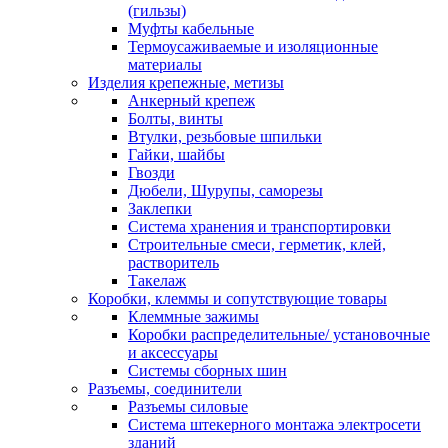
(гильзы)
Муфты кабельные
Термоусаживаемые и изоляционные
материалы
Изделия крепежные, метизы
Анкерный крепеж
Болты, винты
Втулки, резьбовые шпильки
Гайки, шайбы
Гвозди
Дюбели, Шурупы, саморезы
Заклепки
Система хранения и транспортировки
Строительные смеси, герметик, клей,
растворитель
Такелаж
Коробки, клеммы и сопутствующие товары
Клеммные зажимы
Коробки распределительные/ установочные
и аксессуары
Системы сборных шин
Разъемы, соединители
Разъемы силовые
Система штекерного монтажа электросети
зданий