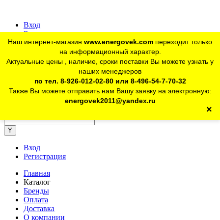
Вход
Регистрация
Наш интернет-магазин
www.energovek.com
переходит только
vk
на информационный характер.
Актуальные цены , наличие, сроки поставки Вы можете узнать у
наших менеджеров
telegram
Для юр. лиц:
+7 (926) 012-02-80
по тел. 8-926-012-02-80 или 8-496-54-7-70-32
Также Вы можете отправить нам Вашу заявку на электронную:
telegram
Розничный магазин:
+7 (925) 902-46-10
energovek2011@yandex.ru
×
energovek2011@yandex.ru
Вход
Регистрация
Главная
Каталог
Бренды
Оплата
Доставка
О компании