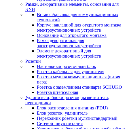
Рамки, декоративные элементы, основания для
ЭУИ
Вставка/крышка для коммуникационных
технологий
Корпус накладной для открытого монтажа
электроустановочных устройств
Основание для открытого монтажа
Рамка декоративная для
электроустановочных устройств
Элемент декоративный для
электроустановочных устройств
Розетки
Настольный розеточный блок
Розетка кабельная для удлинителя
Розетка медная коммуникационная (витая
пара)
Розетка с заземлением стандарта SCHUKO
Розетка штепсельная
Удлинители, блоки розеток, разветвители,
переходники
Блок распределения питания (PDU)
Блок розеток, удлинитель
Переходник розетки мультистандартный
Сетевой шнур питания
Удлинитель кабельный на катушке/барабане