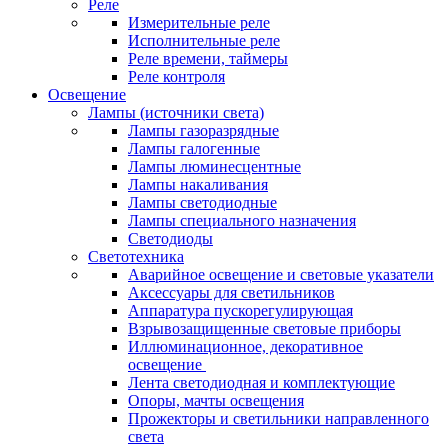
Реле
Измерительные реле
Исполнительные реле
Реле времени, таймеры
Реле контроля
Освещение
Лампы (источники света)
Лампы газоразрядные
Лампы галогенные
Лампы люминесцентные
Лампы накаливания
Лампы светодиодные
Лампы специального назначения
Светодиоды
Светотехника
Аварийное освещение и световые указатели
Аксессуары для светильников
Аппаратура пускорегулирующая
Взрывозащищенные световые приборы
Иллюминационное, декоративное
освещение
Лента светодиодная и комплектующие
Опоры, мачты освещения
Прожекторы и светильники направленного
света