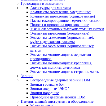
Грозозащита и заземление
Аксессуары для монтажа
Комплекты заземления (омедненные)
Комплекты заземления (оцинкованные)
Пасты токопроводящие, герметики, смазки
Полосы и проволока оцинкованные
УЗИП слаботочных высокочастотных систем
Элементы заземления (омедненные)
Элементы заземления (оцинкованные):
муфты, держатели, зажимы
Элементы заземления (оцинкованные):
штыри
Элементы молниезащиты: держатели
проводников
Элементы молниезащиты: крепления,
держатели молниеприемников
Элементы молниезащиты: стержни, мачты
Звонки
Беспроводные дверные звонки TDM
Звонки громкого боя
Звонки дверные "ЭКО"
Звонки народные
Проводные дверные звонки TDM
Измерительный инструмент и оборудование
Мерные ленты