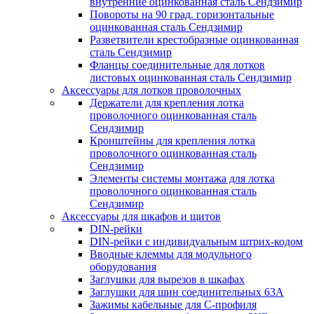
внутренние оцинкованная сталь Сендзимир
Повороты на 90 град. горизонтальные
оцинкованная сталь Сендзимир
Разветвители крестобразные оцинкованная
сталь Сендзимир
Фланцы соединительные для лотков
листовых оцинкованная сталь Сендзимир
Аксессуары для лотков проволочных
Держатели для крепления лотка
проволочного оцинкованная сталь
Сендзимир
Кронштейны для крепления лотка
проволочного оцинкованная сталь
Сендзимир
Элементы системы монтажа для лотка
проволочного оцинкованная сталь
Сендзимир
Аксессуары для шкафов и щитов
DIN-рейки
DIN-рейки с индивидуальным штрих-кодом
Вводные клеммы для модульного
оборудования
Заглушки для вырезов в шкафах
Заглушки для шин соединительных 63А
Зажимы кабельные для С-профиля