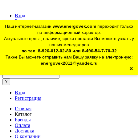
Вход
Регистрация
Наш интернет-магазин
www.energovek.com
переходит только
vk
на информационный характер.
Актуальные цены , наличие, сроки поставки Вы можете узнать у
наших менеджеров
telegram
Для юр. лиц:
+7 (926) 012-02-80
по тел. 8-926-012-02-80 или 8-496-54-7-70-32
Также Вы можете отправить нам Вашу заявку на электронную:
telegram
Розничный магазин:
+7 (925) 902-46-10
energovek2011@yandex.ru
×
energovek2011@yandex.ru
Вход
Регистрация
Главная
Каталог
Бренды
Оплата
Доставка
О компании