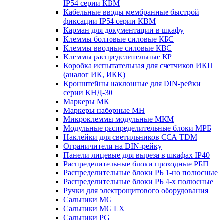
IP54 серии КВМ
Кабельные вводы мембранные быстрой
фиксации IP54 серии КВМ
Карман для документации в шкафу
Клеммы болтовые силовые КБС
Клеммы вводные силовые КВС
Клеммы распределительные КР
Коробка испытательная для счетчиков ИКП
(аналог ИК, ИКК)
Кронштейны наклонные для DIN-рейки
серии КНД-30
Маркеры МК
Маркеры наборные МН
Микроклеммы модульные МКМ
Модульные распределительные блоки МРБ
Наклейки для светильников ССА TDM
Ограничители на DIN-рейку
Панели лицевые для выреза в шкафах IP40
Распределительные блоки проходные РБП
Распределительные блоки РБ 1-но полюсные
Распределительные блоки РБ 4-х полюсные
Ручки для электрощитового оборудования
Сальники MG
Сальники MG LX
Сальники PG