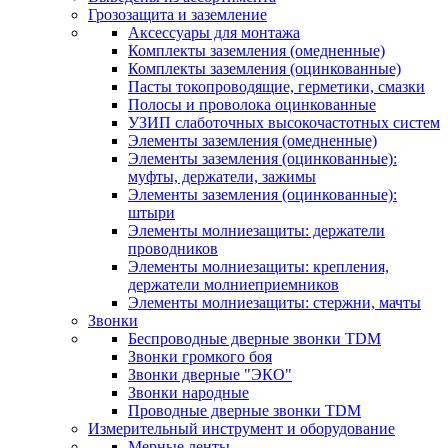
Грозозащита и заземление
Аксессуары для монтажа
Комплекты заземления (омедненные)
Комплекты заземления (оцинкованные)
Пасты токопроводящие, герметики, смазки
Полосы и проволока оцинкованные
УЗИП слаботочных высокочастотных систем
Элементы заземления (омедненные)
Элементы заземления (оцинкованные):
муфты, держатели, зажимы
Элементы заземления (оцинкованные):
штыри
Элементы молниезащиты: держатели
проводников
Элементы молниезащиты: крепления,
держатели молниеприемников
Элементы молниезащиты: стержни, мачты
Звонки
Беспроводные дверные звонки TDM
Звонки громкого боя
Звонки дверные "ЭКО"
Звонки народные
Проводные дверные звонки TDM
Измерительный инструмент и оборудование
Мерные ленты