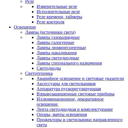
Реле
Измерительные реле
Исполнительные реле
Реле времени, таймеры
Реле контроля
Освещение
Лампы (источники света)
Лампы газоразрядные
Лампы галогенные
Лампы люминесцентные
Лампы накаливания
Лампы светодиодные
Лампы специального назначения
Светодиоды
Светотехника
Аварийное освещение и световые указатели
Аксессуары для светильников
Аппаратура пускорегулирующая
Взрывозащищенные световые приборы
Иллюминационное, декоративное
освещение
Лента светодиодная и комплектующие
Опоры, мачты освещения
Прожекторы и светильники направленного
света