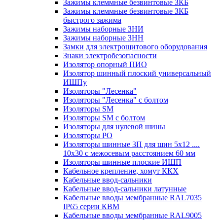
Зажимы клеммные безвинтовые ЗКБ
Зажимы клеммные безвинтовые ЗКБ
быстрого зажима
Зажимы наборные ЗНИ
Зажимы наборные ЗНН
Замки для электрощитового оборудования
Знаки электробезопасности
Изолятор опорный ПИО
Изолятор шинный плоский универсальный
ИШПу
Изоляторы "Лесенка"
Изоляторы "Лесенка" с болтом
Изоляторы SM
Изоляторы SM c болтом
Изоляторы для нулевой шины
Изоляторы РО
Изоляторы шинные 3П для шин 5х12 ....
10х30 с межосевым расстоянием 60 мм
Изоляторы шинные плоские ИШП
Кабельное крепление, хомут ККХ
Кабельные ввод-сальники
Кабельные ввод-сальники латунные
Кабельные вводы мембранные RAL7035
IP65 серии КВМ
Кабельные вводы мембранные RAL9005