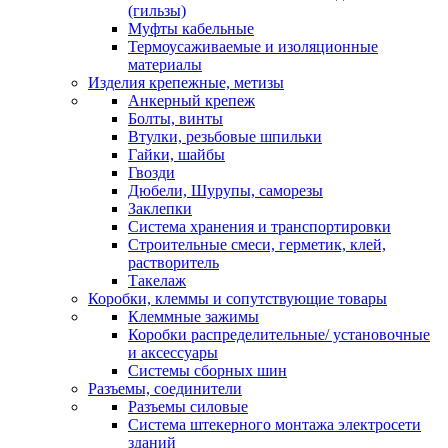
(гильзы)
Муфты кабельные
Термоусаживаемые и изоляционные
материалы
Изделия крепежные, метизы
Анкерный крепеж
Болты, винты
Втулки, резьбовые шпильки
Гайки, шайбы
Гвозди
Дюбели, Шурупы, саморезы
Заклепки
Система хранения и транспортировки
Строительные смеси, герметик, клей,
растворитель
Такелаж
Коробки, клеммы и сопутствующие товары
Клеммные зажимы
Коробки распределительные/ установочные
и аксессуары
Системы сборных шин
Разъемы, соединители
Разъемы силовые
Система штекерного монтажа электросети
зданий