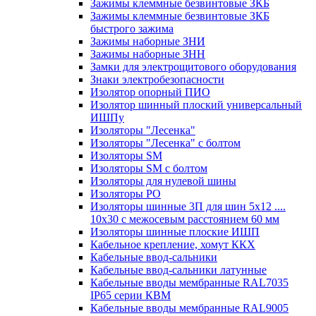
Зажимы клеммные безвинтовые ЗКБ
Зажимы клеммные безвинтовые ЗКБ
быстрого зажима
Зажимы наборные ЗНИ
Зажимы наборные ЗНН
Замки для электрощитового оборудования
Знаки электробезопасности
Изолятор опорный ПИО
Изолятор шинный плоский универсальный
ИШПу
Изоляторы "Лесенка"
Изоляторы "Лесенка" с болтом
Изоляторы SM
Изоляторы SM c болтом
Изоляторы для нулевой шины
Изоляторы РО
Изоляторы шинные 3П для шин 5х12 ....
10х30 с межосевым расстоянием 60 мм
Изоляторы шинные плоские ИШП
Кабельное крепление, хомут ККХ
Кабельные ввод-сальники
Кабельные ввод-сальники латунные
Кабельные вводы мембранные RAL7035
IP65 серии КВМ
Кабельные вводы мембранные RAL9005