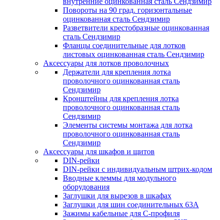
внутренние оцинкованная сталь Сендзимир
Повороты на 90 град. горизонтальные
оцинкованная сталь Сендзимир
Разветвители крестобразные оцинкованная
сталь Сендзимир
Фланцы соединительные для лотков
листовых оцинкованная сталь Сендзимир
Аксессуары для лотков проволочных
Держатели для крепления лотка
проволочного оцинкованная сталь
Сендзимир
Кронштейны для крепления лотка
проволочного оцинкованная сталь
Сендзимир
Элементы системы монтажа для лотка
проволочного оцинкованная сталь
Сендзимир
Аксессуары для шкафов и щитов
DIN-рейки
DIN-рейки с индивидуальным штрих-кодом
Вводные клеммы для модульного
оборудования
Заглушки для вырезов в шкафах
Заглушки для шин соединительных 63А
Зажимы кабельные для С-профиля