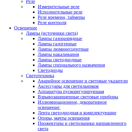
Реле
Измерительные реле
Исполнительные реле
Реле времени, таймеры
Реле контроля
Освещение
Лампы (источники света)
Лампы газоразрядные
Лампы галогенные
Лампы люминесцентные
Лампы накаливания
Лампы светодиодные
Лампы специального назначения
Светодиоды
Светотехника
Аварийное освещение и световые указатели
Аксессуары для светильников
Аппаратура пускорегулирующая
Взрывозащищенные световые приборы
Иллюминационное, декоративное
освещение
Лента светодиодная и комплектующие
Опоры, мачты освещения
Прожекторы и светильники направленного
света