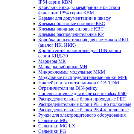
IP54 серии КВМ
Кабельные вводы мембранные быстрой
фиксации IP54 серии КВМ
Карман для документации в шкафу
Клеммы болтовые силовые КБС
Клеммы вводные силовые КВС
Клеммы распределительные КР
Коробка испытательная для счетчиков ИКП
(аналог ИК, ИКК)
Кронштейны наклонные для DIN-рейки
серии КНД-30
Маркеры МК
Маркеры наборные МН
Микроклеммы модульные МКМ
Модульные распределительные блоки МРБ
Наклейки для светильников ССА TDM
Ограничители на DIN-рейку
Панели лицевые для выреза в шкафах IP40
Распределительные блоки проходные РБП
Распределительные блоки РБ 1-но полюсные
Распределительные блоки РБ 4-х полюсные
Ручки для электрощитового оборудования
Сальники MG
Сальники MG LX
Сальники PG