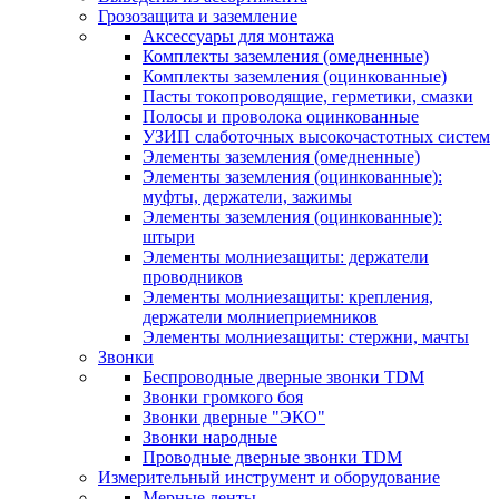
Грозозащита и заземление
Аксессуары для монтажа
Комплекты заземления (омедненные)
Комплекты заземления (оцинкованные)
Пасты токопроводящие, герметики, смазки
Полосы и проволока оцинкованные
УЗИП слаботочных высокочастотных систем
Элементы заземления (омедненные)
Элементы заземления (оцинкованные):
муфты, держатели, зажимы
Элементы заземления (оцинкованные):
штыри
Элементы молниезащиты: держатели
проводников
Элементы молниезащиты: крепления,
держатели молниеприемников
Элементы молниезащиты: стержни, мачты
Звонки
Беспроводные дверные звонки TDM
Звонки громкого боя
Звонки дверные "ЭКО"
Звонки народные
Проводные дверные звонки TDM
Измерительный инструмент и оборудование
Мерные ленты