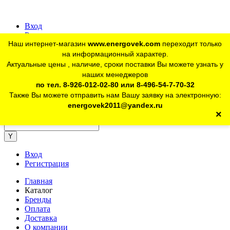
Вход
Регистрация
Наш интернет-магазин
www.energovek.com
переходит только
vk
на информационный характер.
Актуальные цены , наличие, сроки поставки Вы можете узнать у
наших менеджеров
telegram
Для юр. лиц:
+7 (926) 012-02-80
по тел. 8-926-012-02-80 или 8-496-54-7-70-32
Также Вы можете отправить нам Вашу заявку на электронную:
telegram
Розничный магазин:
+7 (925) 902-46-10
energovek2011@yandex.ru
×
energovek2011@yandex.ru
Вход
Регистрация
Главная
Каталог
Бренды
Оплата
Доставка
О компании