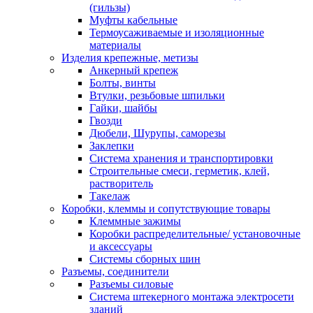
(гильзы)
Муфты кабельные
Термоусаживаемые и изоляционные
материалы
Изделия крепежные, метизы
Анкерный крепеж
Болты, винты
Втулки, резьбовые шпильки
Гайки, шайбы
Гвозди
Дюбели, Шурупы, саморезы
Заклепки
Система хранения и транспортировки
Строительные смеси, герметик, клей,
растворитель
Такелаж
Коробки, клеммы и сопутствующие товары
Клеммные зажимы
Коробки распределительные/ установочные
и аксессуары
Системы сборных шин
Разъемы, соединители
Разъемы силовые
Система штекерного монтажа электросети
зданий