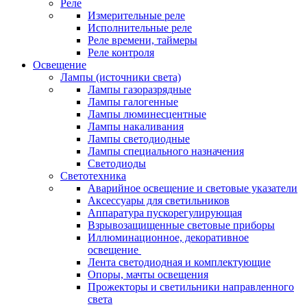
Реле
Измерительные реле
Исполнительные реле
Реле времени, таймеры
Реле контроля
Освещение
Лампы (источники света)
Лампы газоразрядные
Лампы галогенные
Лампы люминесцентные
Лампы накаливания
Лампы светодиодные
Лампы специального назначения
Светодиоды
Светотехника
Аварийное освещение и световые указатели
Аксессуары для светильников
Аппаратура пускорегулирующая
Взрывозащищенные световые приборы
Иллюминационное, декоративное
освещение
Лента светодиодная и комплектующие
Опоры, мачты освещения
Прожекторы и светильники направленного
света