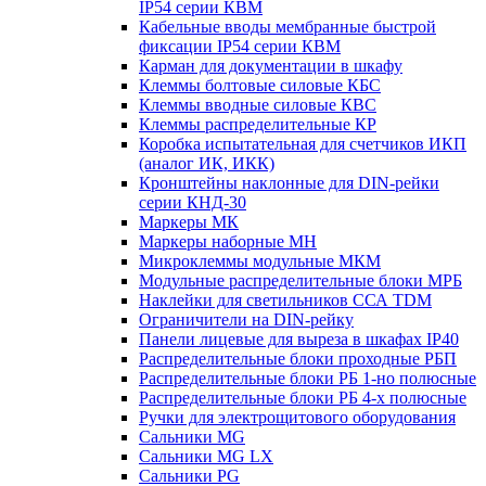
IP54 серии КВМ
Кабельные вводы мембранные быстрой
фиксации IP54 серии КВМ
Карман для документации в шкафу
Клеммы болтовые силовые КБС
Клеммы вводные силовые КВС
Клеммы распределительные КР
Коробка испытательная для счетчиков ИКП
(аналог ИК, ИКК)
Кронштейны наклонные для DIN-рейки
серии КНД-30
Маркеры МК
Маркеры наборные МН
Микроклеммы модульные МКМ
Модульные распределительные блоки МРБ
Наклейки для светильников ССА TDM
Ограничители на DIN-рейку
Панели лицевые для выреза в шкафах IP40
Распределительные блоки проходные РБП
Распределительные блоки РБ 1-но полюсные
Распределительные блоки РБ 4-х полюсные
Ручки для электрощитового оборудования
Сальники MG
Сальники MG LX
Сальники PG