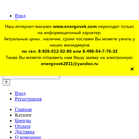
Вход
Регистрация
Наш интернет-магазин
www.energovek.com
переходит только
vk
на информационный характер.
Актуальные цены , наличие, сроки поставки Вы можете узнать у
наших менеджеров
telegram
Для юр. лиц:
+7 (926) 012-02-80
по тел. 8-926-012-02-80 или 8-496-54-7-70-32
Также Вы можете отправить нам Вашу заявку на электронную:
telegram
Розничный магазин:
+7 (925) 902-46-10
energovek2011@yandex.ru
×
energovek2011@yandex.ru
Вход
Регистрация
Главная
Каталог
Бренды
Оплата
Доставка
О компании