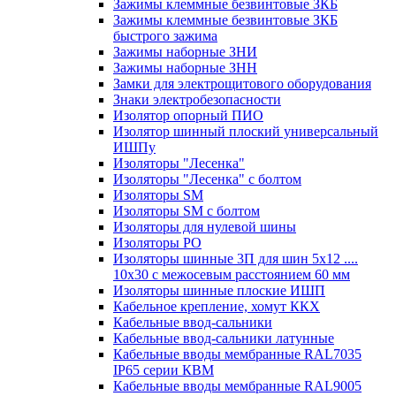
Зажимы клеммные безвинтовые ЗКБ
Зажимы клеммные безвинтовые ЗКБ
быстрого зажима
Зажимы наборные ЗНИ
Зажимы наборные ЗНН
Замки для электрощитового оборудования
Знаки электробезопасности
Изолятор опорный ПИО
Изолятор шинный плоский универсальный
ИШПу
Изоляторы "Лесенка"
Изоляторы "Лесенка" с болтом
Изоляторы SM
Изоляторы SM c болтом
Изоляторы для нулевой шины
Изоляторы РО
Изоляторы шинные 3П для шин 5х12 ....
10х30 с межосевым расстоянием 60 мм
Изоляторы шинные плоские ИШП
Кабельное крепление, хомут ККХ
Кабельные ввод-сальники
Кабельные ввод-сальники латунные
Кабельные вводы мембранные RAL7035
IP65 серии КВМ
Кабельные вводы мембранные RAL9005