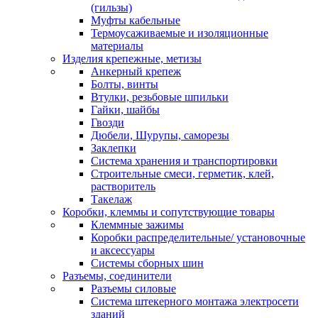
(гильзы)
Муфты кабельные
Термоусаживаемые и изоляционные
материалы
Изделия крепежные, метизы
Анкерный крепеж
Болты, винты
Втулки, резьбовые шпильки
Гайки, шайбы
Гвозди
Дюбели, Шурупы, саморезы
Заклепки
Система хранения и транспортировки
Строительные смеси, герметик, клей,
растворитель
Такелаж
Коробки, клеммы и сопутствующие товары
Клеммные зажимы
Коробки распределительные/ установочные
и аксессуары
Системы сборных шин
Разъемы, соединители
Разъемы силовые
Система штекерного монтажа электросети
зданий