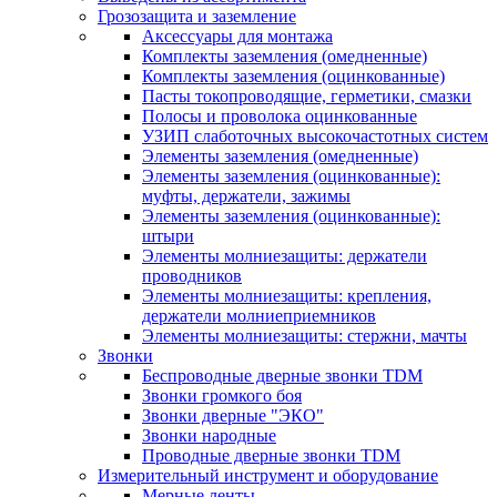
Грозозащита и заземление
Аксессуары для монтажа
Комплекты заземления (омедненные)
Комплекты заземления (оцинкованные)
Пасты токопроводящие, герметики, смазки
Полосы и проволока оцинкованные
УЗИП слаботочных высокочастотных систем
Элементы заземления (омедненные)
Элементы заземления (оцинкованные):
муфты, держатели, зажимы
Элементы заземления (оцинкованные):
штыри
Элементы молниезащиты: держатели
проводников
Элементы молниезащиты: крепления,
держатели молниеприемников
Элементы молниезащиты: стержни, мачты
Звонки
Беспроводные дверные звонки TDM
Звонки громкого боя
Звонки дверные "ЭКО"
Звонки народные
Проводные дверные звонки TDM
Измерительный инструмент и оборудование
Мерные ленты