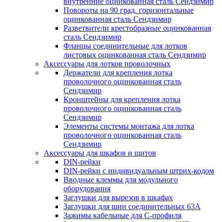
внутренние оцинкованная сталь Сендзимир
Повороты на 90 град. горизонтальные
оцинкованная сталь Сендзимир
Разветвители крестобразные оцинкованная
сталь Сендзимир
Фланцы соединительные для лотков
листовых оцинкованная сталь Сендзимир
Аксессуары для лотков проволочных
Держатели для крепления лотка
проволочного оцинкованная сталь
Сендзимир
Кронштейны для крепления лотка
проволочного оцинкованная сталь
Сендзимир
Элементы системы монтажа для лотка
проволочного оцинкованная сталь
Сендзимир
Аксессуары для шкафов и щитов
DIN-рейки
DIN-рейки с индивидуальным штрих-кодом
Вводные клеммы для модульного
оборудования
Заглушки для вырезов в шкафах
Заглушки для шин соединительных 63А
Зажимы кабельные для С-профиля