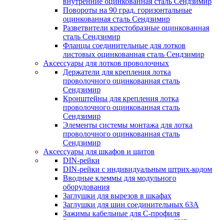
внутренние оцинкованная сталь Сендзимир
Повороты на 90 град. горизонтальные
оцинкованная сталь Сендзимир
Разветвители крестобразные оцинкованная
сталь Сендзимир
Фланцы соединительные для лотков
листовых оцинкованная сталь Сендзимир
Аксессуары для лотков проволочных
Держатели для крепления лотка
проволочного оцинкованная сталь
Сендзимир
Кронштейны для крепления лотка
проволочного оцинкованная сталь
Сендзимир
Элементы системы монтажа для лотка
проволочного оцинкованная сталь
Сендзимир
Аксессуары для шкафов и щитов
DIN-рейки
DIN-рейки с индивидуальным штрих-кодом
Вводные клеммы для модульного
оборудования
Заглушки для вырезов в шкафах
Заглушки для шин соединительных 63А
Зажимы кабельные для С-профиля