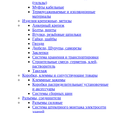
(гильзы)
Муфты кабельные
Термоусаживаемые и изоляционные
материалы
Изделия крепежные, метизы
Анкерный крепеж
Болты, винты
Втулки, резьбовые шпильки
Гайки, шайбы
Гвозди
Дюбели, Шурупы, саморезы
Заклепки
Система хранения и транспортировки
Строительные смеси, герметик, клей,
растворитель
Такелаж
Коробки, клеммы и сопутствующие товары
Клеммные зажимы
Коробки распределительные/ установочные
и аксессуары
Системы сборных шин
Разъемы, соединители
Разъемы силовые
Система штекерного монтажа электросети
зданий