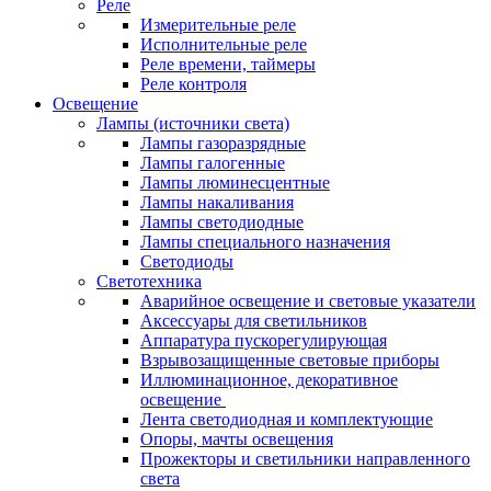
Реле
Измерительные реле
Исполнительные реле
Реле времени, таймеры
Реле контроля
Освещение
Лампы (источники света)
Лампы газоразрядные
Лампы галогенные
Лампы люминесцентные
Лампы накаливания
Лампы светодиодные
Лампы специального назначения
Светодиоды
Светотехника
Аварийное освещение и световые указатели
Аксессуары для светильников
Аппаратура пускорегулирующая
Взрывозащищенные световые приборы
Иллюминационное, декоративное
освещение
Лента светодиодная и комплектующие
Опоры, мачты освещения
Прожекторы и светильники направленного
света