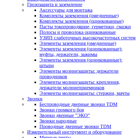
Грозозащита и заземление
Аксессуары для монтажа
Комплекты заземления (омедненные)
Комплекты заземления (оцинкованные)
Пасты токопроводящие, герметики, смазки
Полосы и проволока оцинкованные
УЗИП слаботочных высокочастотных систем
Элементы заземления (омедненные)
Элементы заземления (оцинкованные):
муфты, держатели, зажимы
Элементы заземления (оцинкованные):
штыри
Элементы молниезащиты: держатели
проводников
Элементы молниезащиты: крепления,
держатели молниеприемников
Элементы молниезащиты: стержни, мачты
Звонки
Беспроводные дверные звонки TDM
Звонки громкого боя
Звонки дверные "ЭКО"
Звонки народные
Проводные дверные звонки TDM
Измерительный инструмент и оборудование
Мерные ленты