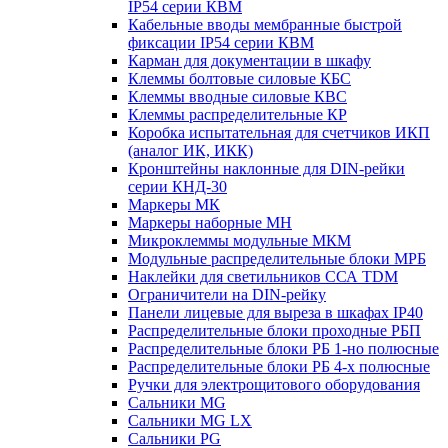
IP54 серии КВМ
Кабельные вводы мембранные быстрой
фиксации IP54 серии КВМ
Карман для документации в шкафу
Клеммы болтовые силовые КБС
Клеммы вводные силовые КВС
Клеммы распределительные КР
Коробка испытательная для счетчиков ИКП
(аналог ИК, ИКК)
Кронштейны наклонные для DIN-рейки
серии КНД-30
Маркеры МК
Маркеры наборные МН
Микроклеммы модульные МКМ
Модульные распределительные блоки МРБ
Наклейки для светильников ССА TDM
Ограничители на DIN-рейку
Панели лицевые для выреза в шкафах IP40
Распределительные блоки проходные РБП
Распределительные блоки РБ 1-но полюсные
Распределительные блоки РБ 4-х полюсные
Ручки для электрощитового оборудования
Сальники MG
Сальники MG LX
Сальники PG