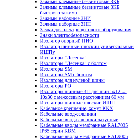
Зажимы клеммные безвинтовые ЗКБ
Зажимы клеммные безвинтовые ЗКБ
быстрого зажима
Зажимы наборные ЗНИ
Зажимы наборные ЗНН
Замки для электрощитового оборудования
Знаки электробезопасности
Изолятор опорный ПИО
Изолятор шинный плоский универсальный
ИШПу
Изоляторы "Лесенка"
Изоляторы "Лесенка" с болтом
Изоляторы SM
Изоляторы SM c болтом
Изоляторы для нулевой шины
Изоляторы РО
Изоляторы шинные 3П для шин 5х12 ....
10х30 с межосевым расстоянием 60 мм
Изоляторы шинные плоские ИШП
Кабельное крепление, хомут ККХ
Кабельные ввод-сальники
Кабельные ввод-сальники латунные
Кабельные вводы мембранные RAL7035
IP65 серии КВМ
Кабельные вводы мембранные RAL9005