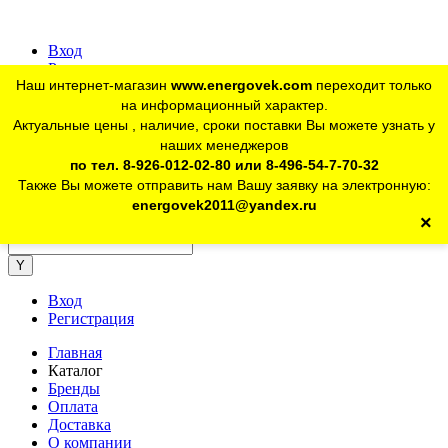
Вход
Регистрация
Наш интернет-магазин
www.energovek.com
переходит только
vk
на информационный характер.
Актуальные цены , наличие, сроки поставки Вы можете узнать у
наших менеджеров
telegram
Для юр. лиц:
+7 (926) 012-02-80
по тел. 8-926-012-02-80 или 8-496-54-7-70-32
Также Вы можете отправить нам Вашу заявку на электронную:
telegram
Розничный магазин:
+7 (925) 902-46-10
energovek2011@yandex.ru
×
energovek2011@yandex.ru
Вход
Регистрация
Главная
Каталог
Бренды
Оплата
Доставка
О компании