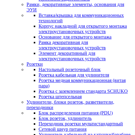
Рамки, декоративные элементы, основания для
ЭУИ
Вставка/крышка для коммуникационных
технологий
Корпус накладной для открытого монтажа
электроустановочных устройств
Основание для открытого монтажа
Рамка декоративная для
электроустановочных устройств
Элемент декоративный для
электроустановочных устройств
Розетки
Настольный розеточный блок
Розетка кабельная для удлинителя
Розетка медная коммуникационная (витая
пара)
Розетка с заземлением стандарта SCHUKO
Розетка штепсельная
Удлинители, блоки розеток, разветвители,
переходники
Блок распределения питания (PDU)
Блок розеток, удлинитель
Переходник розетки мультистандартный
Сетевой шнур питания
Удлинитель кабельный на катушке/барабане