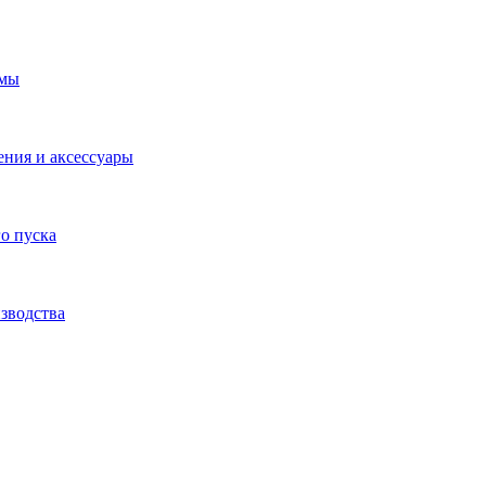
емы
ения и аксессуары
о пуска
зводства