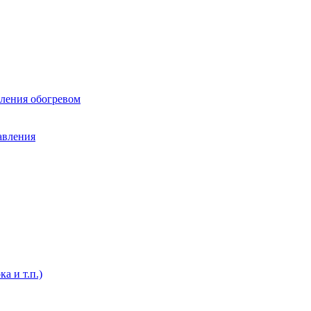
вления обогревом
авления
а и т.п.)