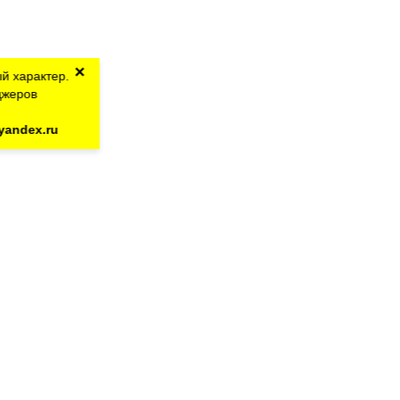
×
й характер.
джеров
yandex.ru