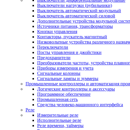
Выключатели дифференцальные модульные
Выключатели нагрузки (рубильники)
Выключатель автоматический модульный
Выключатель автоматический силовой
Дополнительные устройства модульной сист
Источники питания, трансформаторы
Кнопки управления
Контакторы, пускатель магнитный
Низковольтные устройства различного назнач
Переключатели
Посты управления и джойстики
Предохранители
Преобразователи частоты, устройства плавног
Приборы измерения и учета
Сигнальные колонны
Сигнальные лампы и зуммеры
Промышленные контроллеры и автоматизация прои
Логические контроллеры и аксессуары
Программное обеспечение
Промышленная сеть
Средства человеко-машинного интерфейса
Реле
Измерительные реле
Исполнительные реле
Реле времени, таймеры