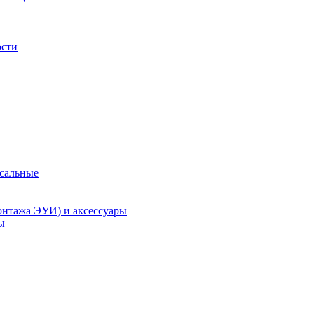
ости
рсальные
онтажа ЭУИ) и аксессуары
ы