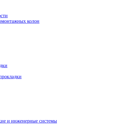
ости
ромонтажных колон
адки
 прокладки
кие и инженерные системы