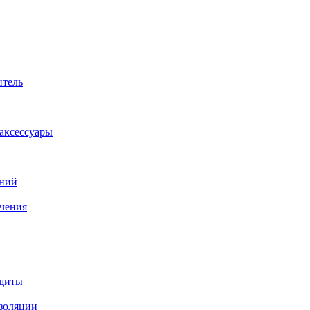
итель
аксессуары
аний
ачения
ащиты
изоляции