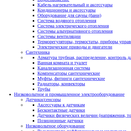
Кабель нагревательный и аксессуары
Кондиционеры и аксессуары
Оборудование для сауны (бани)
Система водяного отопления
Система электрического отопления
Системы альтернативного отопления
Системы вентиляции
Терморегуляторы, термостаты, приборы упра
Электрические приводы и двигатели
Сантехника
Арматура трубная, распределение, контроль д
Ванная комната и туалет
Канализационная система
Компенсаторы сантехнические
Муфты, фитинги сантехнические
Радиаторы, конвекторы
Трубы
Низковольтное и промышленное электрооборудование
Датчики/сенсоры
Аксессуары к датчикам
Бесконтактные датчики
Датчики физических величин (напряжения, ток
Позиционные датчики
Низковольтное оборудование