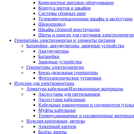
Комплектное щитовое оборудование
Корпуса щитов и шкафов
Системы сборных шин
Телекоммуникационные шкафы и аксессуары
Шинопровод
Шкафы сборной конструкции
Щиты и панели для счетчиков электроэнерги
Генераторы электроэнергии и элементы питания
Батарейки, аккумуляторы, зарядные устройства
Аккумуляторы
Батарейки
Зарядные устройства
Генераторы электроэнергии
Бензо-дизельные генераторы
Фотоэлектрические установки
Изделия для электромонтажа
Арматура кабельная/Изоляционные материалы
Аксессуары для светильников
Аксессуары кабельные
Кабельные наконечники и соединители (гиль
Муфты кабельные
Термоусаживаемые и изоляционные материал
Изделия крепежные, метизы
Анкерный крепеж
Болты, винты