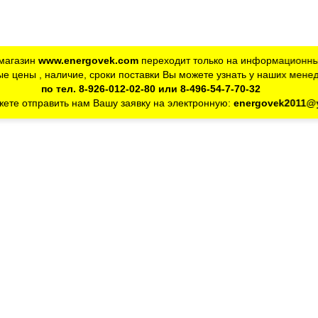
магазин
www.energovek.com
переходит только на информационны
е цены , наличие, сроки поставки Вы можете узнать у наших мене
по тел. 8-926-012-02-80 или 8-496-54-7-70-32
ете отправить нам Вашу заявку на электронную:
energovek2011@