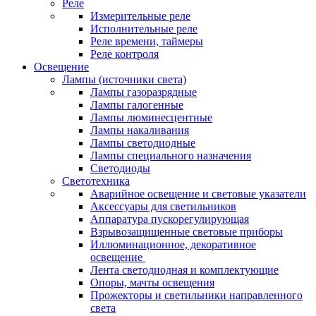
Реле
Измерительные реле
Исполнительные реле
Реле времени, таймеры
Реле контроля
Освещение
Лампы (источники света)
Лампы газоразрядные
Лампы галогенные
Лампы люминесцентные
Лампы накаливания
Лампы светодиодные
Лампы специального назначения
Светодиоды
Светотехника
Аварийное освещение и световые указатели
Аксессуары для светильников
Аппаратура пускорегулирующая
Взрывозащищенные световые приборы
Иллюминационное, декоративное
освещение
Лента светодиодная и комплектующие
Опоры, мачты освещения
Прожекторы и светильники направленного
света