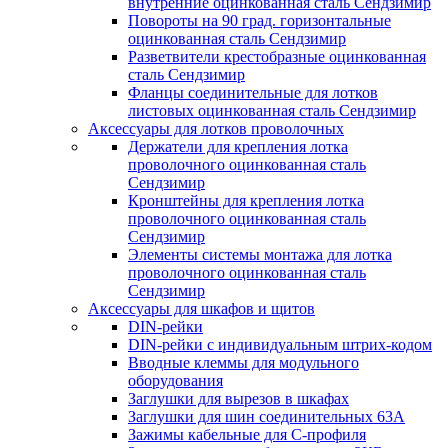
внутренние оцинкованная сталь Сендзимир
Повороты на 90 град. горизонтальные
оцинкованная сталь Сендзимир
Разветвители крестобразные оцинкованная
сталь Сендзимир
Фланцы соединительные для лотков
листовых оцинкованная сталь Сендзимир
Аксессуары для лотков проволочных
Держатели для крепления лотка
проволочного оцинкованная сталь
Сендзимир
Кронштейны для крепления лотка
проволочного оцинкованная сталь
Сендзимир
Элементы системы монтажа для лотка
проволочного оцинкованная сталь
Сендзимир
Аксессуары для шкафов и щитов
DIN-рейки
DIN-рейки с индивидуальным штрих-кодом
Вводные клеммы для модульного
оборудования
Заглушки для вырезов в шкафах
Заглушки для шин соединительных 63А
Зажимы кабельные для С-профиля