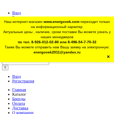
Вход
Регистрация
Наш интернет-магазин
www.energovek.com
переходит только
vk
на информационный характер.
Актуальные цены , наличие, сроки поставки Вы можете узнать у
наших менеджеров
telegram
Для юр. лиц:
+7 (926) 012-02-80
по тел. 8-926-012-02-80 или 8-496-54-7-70-32
Также Вы можете отправить нам Вашу заявку на электронную:
telegram
Розничный магазин:
+7 (925) 902-46-10
energovek2011@yandex.ru
×
energovek2011@yandex.ru
Вход
Регистрация
Главная
Каталог
Бренды
Оплата
Доставка
О компании