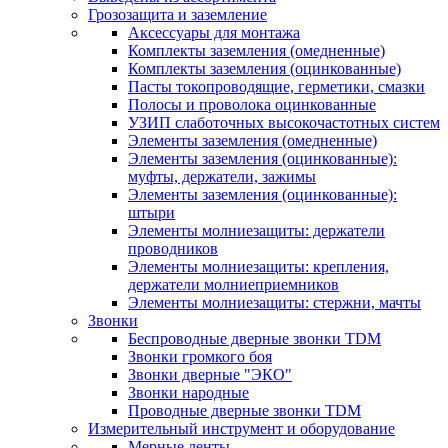
Грозозащита и заземление
Аксессуары для монтажа
Комплекты заземления (омедненные)
Комплекты заземления (оцинкованные)
Пасты токопроводящие, герметики, смазки
Полосы и проволока оцинкованные
УЗИП слаботочных высокочастотных систем
Элементы заземления (омедненные)
Элементы заземления (оцинкованные):
муфты, держатели, зажимы
Элементы заземления (оцинкованные):
штыри
Элементы молниезащиты: держатели
проводников
Элементы молниезащиты: крепления,
держатели молниеприемников
Элементы молниезащиты: стержни, мачты
Звонки
Беспроводные дверные звонки TDM
Звонки громкого боя
Звонки дверные "ЭКО"
Звонки народные
Проводные дверные звонки TDM
Измерительный инструмент и оборудование
Мерные ленты