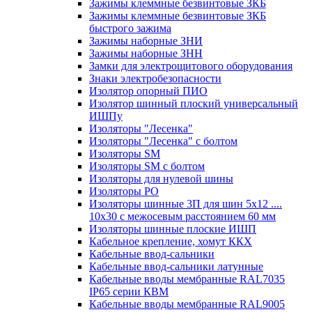
Зажимы клеммные безвинтовые ЗКБ
Зажимы клеммные безвинтовые ЗКБ
быстрого зажима
Зажимы наборные ЗНИ
Зажимы наборные ЗНН
Замки для электрощитового оборудования
Знаки электробезопасности
Изолятор опорный ПИО
Изолятор шинный плоский универсальный
ИШПу
Изоляторы "Лесенка"
Изоляторы "Лесенка" с болтом
Изоляторы SM
Изоляторы SM c болтом
Изоляторы для нулевой шины
Изоляторы РО
Изоляторы шинные 3П для шин 5х12 ....
10х30 с межосевым расстоянием 60 мм
Изоляторы шинные плоские ИШП
Кабельное крепление, хомут ККХ
Кабельные ввод-сальники
Кабельные ввод-сальники латунные
Кабельные вводы мембранные RAL7035
IP65 серии КВМ
Кабельные вводы мембранные RAL9005