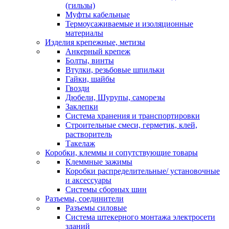
(гильзы)
Муфты кабельные
Термоусаживаемые и изоляционные
материалы
Изделия крепежные, метизы
Анкерный крепеж
Болты, винты
Втулки, резьбовые шпильки
Гайки, шайбы
Гвозди
Дюбели, Шурупы, саморезы
Заклепки
Система хранения и транспортировки
Строительные смеси, герметик, клей,
растворитель
Такелаж
Коробки, клеммы и сопутствующие товары
Клеммные зажимы
Коробки распределительные/ установочные
и аксессуары
Системы сборных шин
Разъемы, соединители
Разъемы силовые
Система штекерного монтажа электросети
зданий