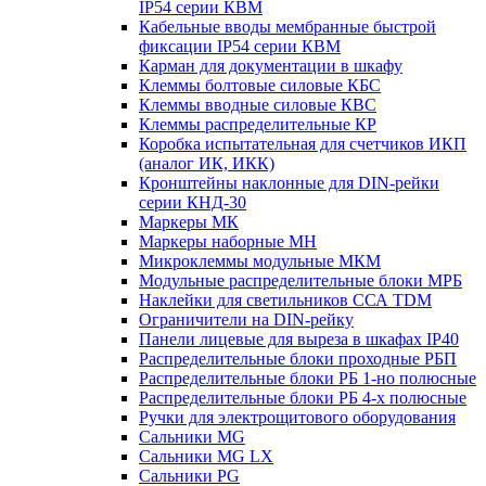
IP54 серии КВМ
Кабельные вводы мембранные быстрой
фиксации IP54 серии КВМ
Карман для документации в шкафу
Клеммы болтовые силовые КБС
Клеммы вводные силовые КВС
Клеммы распределительные КР
Коробка испытательная для счетчиков ИКП
(аналог ИК, ИКК)
Кронштейны наклонные для DIN-рейки
серии КНД-30
Маркеры МК
Маркеры наборные МН
Микроклеммы модульные МКМ
Модульные распределительные блоки МРБ
Наклейки для светильников ССА TDM
Ограничители на DIN-рейку
Панели лицевые для выреза в шкафах IP40
Распределительные блоки проходные РБП
Распределительные блоки РБ 1-но полюсные
Распределительные блоки РБ 4-х полюсные
Ручки для электрощитового оборудования
Сальники MG
Сальники MG LX
Сальники PG