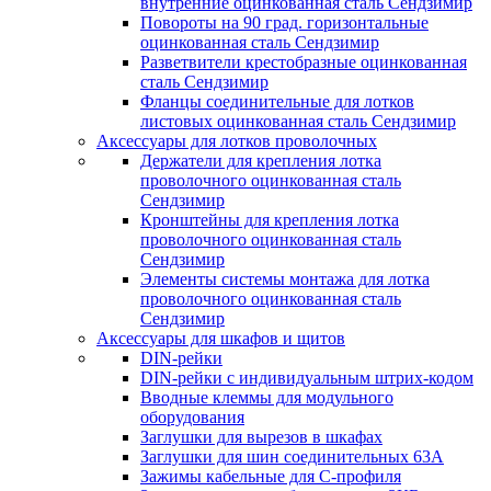
внутренние оцинкованная сталь Сендзимир
Повороты на 90 град. горизонтальные
оцинкованная сталь Сендзимир
Разветвители крестобразные оцинкованная
сталь Сендзимир
Фланцы соединительные для лотков
листовых оцинкованная сталь Сендзимир
Аксессуары для лотков проволочных
Держатели для крепления лотка
проволочного оцинкованная сталь
Сендзимир
Кронштейны для крепления лотка
проволочного оцинкованная сталь
Сендзимир
Элементы системы монтажа для лотка
проволочного оцинкованная сталь
Сендзимир
Аксессуары для шкафов и щитов
DIN-рейки
DIN-рейки с индивидуальным штрих-кодом
Вводные клеммы для модульного
оборудования
Заглушки для вырезов в шкафах
Заглушки для шин соединительных 63А
Зажимы кабельные для С-профиля