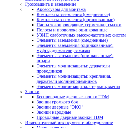
Грозозащита и заземление
Аксессуары для монтажа
Комплекты заземления (омедненные)
Комплекты заземления (оцинкованные)
Пасты токопроводящие, герметики, смазки
Полосы и проволока оцинкованные
УЗИП слаботочных высокочастотных систем
Элементы заземления (омедненные)
Элементы заземления (оцинкованные):
муфты, держатели, зажимы
Элементы заземления (оцинкованные):
штыри
Элементы молниезащиты: держатели
проводников
Элементы молниезащиты: крепления,
держатели молниеприемников
Элементы молниезащиты: стержни, мачты
Звонки
Беспроводные дверные звонки TDM
Звонки громкого боя
Звонки дверные "ЭКО"
Звонки народные
Проводные дверные звонки TDM
Измерительный инструмент и оборудование
Мерные ленты