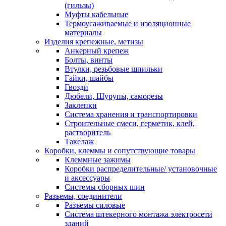
(гильзы)
Муфты кабельные
Термоусаживаемые и изоляционные
материалы
Изделия крепежные, метизы
Анкерный крепеж
Болты, винты
Втулки, резьбовые шпильки
Гайки, шайбы
Гвозди
Дюбели, Шурупы, саморезы
Заклепки
Система хранения и транспортировки
Строительные смеси, герметик, клей,
растворитель
Такелаж
Коробки, клеммы и сопутствующие товары
Клеммные зажимы
Коробки распределительные/ установочные
и аксессуары
Системы сборных шин
Разъемы, соединители
Разъемы силовые
Система штекерного монтажа электросети
зданий