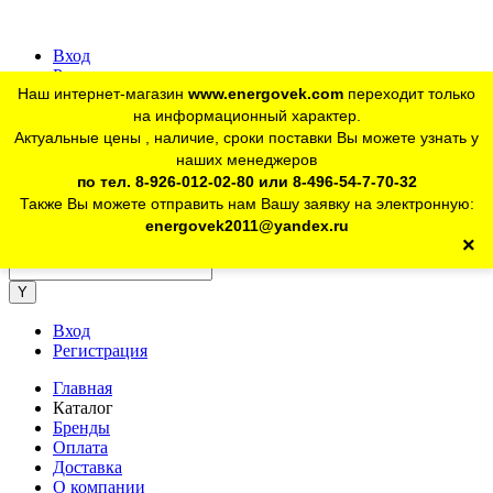
Вход
Регистрация
Наш интернет-магазин
www.energovek.com
переходит только
vk
на информационный характер.
Актуальные цены , наличие, сроки поставки Вы можете узнать у
наших менеджеров
telegram
Для юр. лиц:
+7 (926) 012-02-80
по тел. 8-926-012-02-80 или 8-496-54-7-70-32
Также Вы можете отправить нам Вашу заявку на электронную:
telegram
Розничный магазин:
+7 (925) 902-46-10
energovek2011@yandex.ru
×
energovek2011@yandex.ru
Вход
Регистрация
Главная
Каталог
Бренды
Оплата
Доставка
О компании