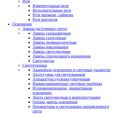
Реле
Измерительные реле
Исполнительные реле
Реле времени, таймеры
Реле контроля
Освещение
Лампы (источники света)
Лампы газоразрядные
Лампы галогенные
Лампы люминесцентные
Лампы накаливания
Лампы светодиодные
Лампы специального назначения
Светодиоды
Светотехника
Аварийное освещение и световые указатели
Аксессуары для светильников
Аппаратура пускорегулирующая
Взрывозащищенные световые приборы
Иллюминационное, декоративное
освещение
Лента светодиодная и комплектующие
Опоры, мачты освещения
Прожекторы и светильники направленного
света