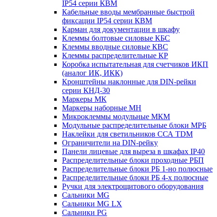
IP54 серии КВМ
Кабельные вводы мембранные быстрой
фиксации IP54 серии КВМ
Карман для документации в шкафу
Клеммы болтовые силовые КБС
Клеммы вводные силовые КВС
Клеммы распределительные КР
Коробка испытательная для счетчиков ИКП
(аналог ИК, ИКК)
Кронштейны наклонные для DIN-рейки
серии КНД-30
Маркеры МК
Маркеры наборные МН
Микроклеммы модульные МКМ
Модульные распределительные блоки МРБ
Наклейки для светильников ССА TDM
Ограничители на DIN-рейку
Панели лицевые для выреза в шкафах IP40
Распределительные блоки проходные РБП
Распределительные блоки РБ 1-но полюсные
Распределительные блоки РБ 4-х полюсные
Ручки для электрощитового оборудования
Сальники MG
Сальники MG LX
Сальники PG