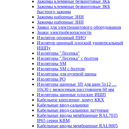
Зажимы клеммные безвинтовые ЗКБ
Зажимы клеммные безвинтовые ЗКБ
быстрого зажима
Зажимы наборные ЗНИ
Зажимы наборные ЗНН
Замки для электрощитового оборудования
Знаки электробезопасности
Изолятор опорный ПИО
Изолятор шинный плоский универсальный
ИШПу
Изоляторы "Лесенка"
Изоляторы "Лесенка" с болтом
Изоляторы SM
Изоляторы SM c болтом
Изоляторы для нулевой шины
Изоляторы РО
Изоляторы шинные 3П для шин 5х12 ....
10х30 с межосевым расстоянием 60 мм
Изоляторы шинные плоские ИШП
Кабельное крепление, хомут ККХ
Кабельные ввод-сальники
Кабельные ввод-сальники латунные
Кабельные вводы мембранные RAL7035
IP65 серии КВМ
Кабельные вводы мембранные RAL9005