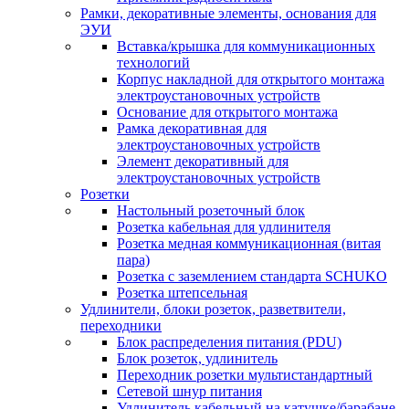
Рамки, декоративные элементы, основания для
ЭУИ
Вставка/крышка для коммуникационных
технологий
Корпус накладной для открытого монтажа
электроустановочных устройств
Основание для открытого монтажа
Рамка декоративная для
электроустановочных устройств
Элемент декоративный для
электроустановочных устройств
Розетки
Настольный розеточный блок
Розетка кабельная для удлинителя
Розетка медная коммуникационная (витая
пара)
Розетка с заземлением стандарта SCHUKO
Розетка штепсельная
Удлинители, блоки розеток, разветвители,
переходники
Блок распределения питания (PDU)
Блок розеток, удлинитель
Переходник розетки мультистандартный
Сетевой шнур питания
Удлинитель кабельный на катушке/барабане