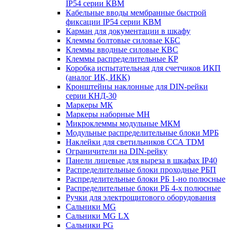
IP54 серии КВМ
Кабельные вводы мембранные быстрой
фиксации IP54 серии КВМ
Карман для документации в шкафу
Клеммы болтовые силовые КБС
Клеммы вводные силовые КВС
Клеммы распределительные КР
Коробка испытательная для счетчиков ИКП
(аналог ИК, ИКК)
Кронштейны наклонные для DIN-рейки
серии КНД-30
Маркеры МК
Маркеры наборные МН
Микроклеммы модульные МКМ
Модульные распределительные блоки МРБ
Наклейки для светильников ССА TDM
Ограничители на DIN-рейку
Панели лицевые для выреза в шкафах IP40
Распределительные блоки проходные РБП
Распределительные блоки РБ 1-но полюсные
Распределительные блоки РБ 4-х полюсные
Ручки для электрощитового оборудования
Сальники MG
Сальники MG LX
Сальники PG