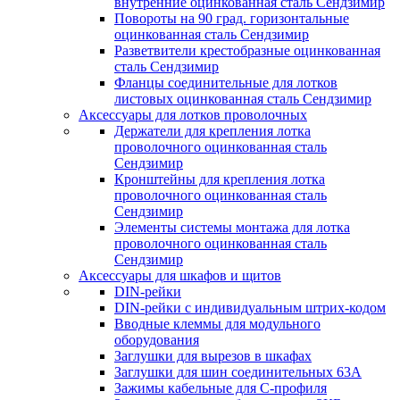
внутренние оцинкованная сталь Сендзимир
Повороты на 90 град. горизонтальные
оцинкованная сталь Сендзимир
Разветвители крестобразные оцинкованная
сталь Сендзимир
Фланцы соединительные для лотков
листовых оцинкованная сталь Сендзимир
Аксессуары для лотков проволочных
Держатели для крепления лотка
проволочного оцинкованная сталь
Сендзимир
Кронштейны для крепления лотка
проволочного оцинкованная сталь
Сендзимир
Элементы системы монтажа для лотка
проволочного оцинкованная сталь
Сендзимир
Аксессуары для шкафов и щитов
DIN-рейки
DIN-рейки с индивидуальным штрих-кодом
Вводные клеммы для модульного
оборудования
Заглушки для вырезов в шкафах
Заглушки для шин соединительных 63А
Зажимы кабельные для С-профиля