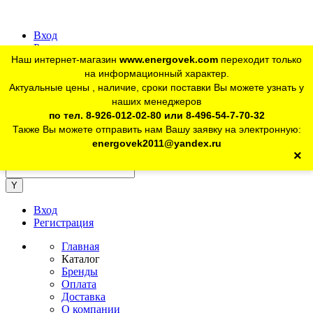
Вход
Регистрация
Наш интернет-магазин
www.energovek.com
переходит только
vk
на информационный характер.
Актуальные цены , наличие, сроки поставки Вы можете узнать у
наших менеджеров
telegram
Для юр. лиц:
+7 (926) 012-02-80
по тел. 8-926-012-02-80 или 8-496-54-7-70-32
Также Вы можете отправить нам Вашу заявку на электронную:
telegram
Розничный магазин:
+7 (925) 902-46-10
energovek2011@yandex.ru
×
energovek2011@yandex.ru
Вход
Регистрация
Главная
Каталог
Бренды
Оплата
Доставка
О компании