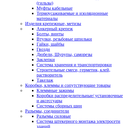
(гильзы)
Муфты кабельные
Термоусаживаемые и изоляционные
материалы
Изделия крепежные, метизы
Анкерный крепеж
Болты, винты
Втулки, резьбовые шпильки
Гайки, шайбы
Гвозди
Дюбели, Шурупы, саморезы
Заклепки
Система хранения и транспортировки
Строительные смеси, герметик, клей,
растворитель
Такелаж
Коробки, клеммы и сопутствующие товары
Клеммные зажимы
Коробки распределительные/ установочные
и аксессуары
Системы сборных шин
Разъемы, соединители
Разъемы силовые
Система штекерного монтажа электросети
зданий