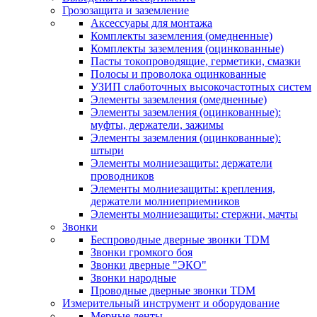
Грозозащита и заземление
Аксессуары для монтажа
Комплекты заземления (омедненные)
Комплекты заземления (оцинкованные)
Пасты токопроводящие, герметики, смазки
Полосы и проволока оцинкованные
УЗИП слаботочных высокочастотных систем
Элементы заземления (омедненные)
Элементы заземления (оцинкованные):
муфты, держатели, зажимы
Элементы заземления (оцинкованные):
штыри
Элементы молниезащиты: держатели
проводников
Элементы молниезащиты: крепления,
держатели молниеприемников
Элементы молниезащиты: стержни, мачты
Звонки
Беспроводные дверные звонки TDM
Звонки громкого боя
Звонки дверные "ЭКО"
Звонки народные
Проводные дверные звонки TDM
Измерительный инструмент и оборудование
Мерные ленты