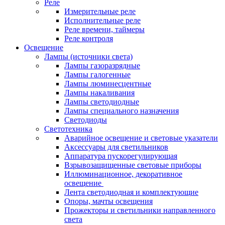
Реле
Измерительные реле
Исполнительные реле
Реле времени, таймеры
Реле контроля
Освещение
Лампы (источники света)
Лампы газоразрядные
Лампы галогенные
Лампы люминесцентные
Лампы накаливания
Лампы светодиодные
Лампы специального назначения
Светодиоды
Светотехника
Аварийное освещение и световые указатели
Аксессуары для светильников
Аппаратура пускорегулирующая
Взрывозащищенные световые приборы
Иллюминационное, декоративное
освещение
Лента светодиодная и комплектующие
Опоры, мачты освещения
Прожекторы и светильники направленного
света