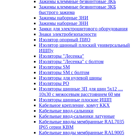
Зажимы клеммные безвинтовые ЗКБ
Зажимы клеммные безвинтовые ЗКБ
быстрого зажима
Зажимы наборные ЗНИ
Зажимы наборные ЗНН
Замки для электрощитового оборудования
Знаки электробезопасности
Изолятор опорный ПИО
Изолятор шинный плоский универсальный
ИШПу
Изоляторы "Лесенка"
Изоляторы "Лесенка" с болтом
Изоляторы SM
Изоляторы SM c болтом
Изоляторы для нулевой шины
Изоляторы РО
Изоляторы шинные 3П для шин 5х12 ....
10х30 с межосевым расстоянием 60 мм
Изоляторы шинные плоские ИШП
Кабельное крепление, хомут ККХ
Кабельные ввод-сальники
Кабельные ввод-сальники латунные
Кабельные вводы мембранные RAL7035
IP65 серии КВМ
Кабельные вводы мембранные RAL9005