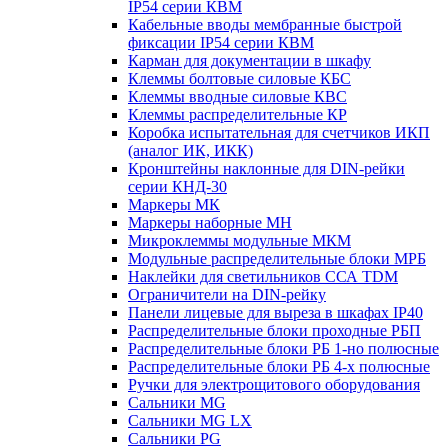
IP54 серии КВМ
Кабельные вводы мембранные быстрой
фиксации IP54 серии КВМ
Карман для документации в шкафу
Клеммы болтовые силовые КБС
Клеммы вводные силовые КВС
Клеммы распределительные КР
Коробка испытательная для счетчиков ИКП
(аналог ИК, ИКК)
Кронштейны наклонные для DIN-рейки
серии КНД-30
Маркеры МК
Маркеры наборные МН
Микроклеммы модульные МКМ
Модульные распределительные блоки МРБ
Наклейки для светильников ССА TDM
Ограничители на DIN-рейку
Панели лицевые для выреза в шкафах IP40
Распределительные блоки проходные РБП
Распределительные блоки РБ 1-но полюсные
Распределительные блоки РБ 4-х полюсные
Ручки для электрощитового оборудования
Сальники MG
Сальники MG LX
Сальники PG