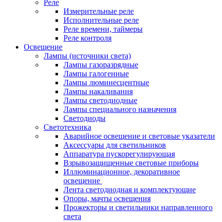
Реле
Измерительные реле
Исполнительные реле
Реле времени, таймеры
Реле контроля
Освещение
Лампы (источники света)
Лампы газоразрядные
Лампы галогенные
Лампы люминесцентные
Лампы накаливания
Лампы светодиодные
Лампы специального назначения
Светодиоды
Светотехника
Аварийное освещение и световые указатели
Аксессуары для светильников
Аппаратура пускорегулирующая
Взрывозащищенные световые приборы
Иллюминационное, декоративное
освещение
Лента светодиодная и комплектующие
Опоры, мачты освещения
Прожекторы и светильники направленного
света