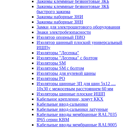
Зажимы клеммные безвинтовые ЗКБ
Зажимы клеммные безвинтовые ЗКБ
быстрого зажима
Зажимы наборные ЗНИ
Зажимы наборные ЗНН
Замки для электрощитового оборудования
Знаки электробезопасности
Изолятор опорный ПИО
Изолятор шинный плоский универсальный
ИШПу
Изоляторы "Лесенка"
Изоляторы "Лесенка" с болтом
Изоляторы SM
Изоляторы SM c болтом
Изоляторы для нулевой шины
Изоляторы РО
Изоляторы шинные 3П для шин 5х12 ....
10х30 с межосевым расстоянием 60 мм
Изоляторы шинные плоские ИШП
Кабельное крепление, хомут ККХ
Кабельные ввод-сальники
Кабельные ввод-сальники латунные
Кабельные вводы мембранные RAL7035
IP65 серии КВМ
Кабельные вводы мембранные RAL9005