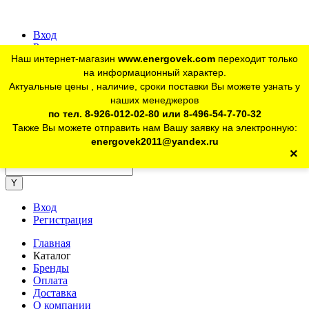
Вход
Регистрация
Наш интернет-магазин
www.energovek.com
переходит только
vk
на информационный характер.
Актуальные цены , наличие, сроки поставки Вы можете узнать у
наших менеджеров
telegram
Для юр. лиц:
+7 (926) 012-02-80
по тел. 8-926-012-02-80 или 8-496-54-7-70-32
Также Вы можете отправить нам Вашу заявку на электронную:
telegram
Розничный магазин:
+7 (925) 902-46-10
energovek2011@yandex.ru
×
energovek2011@yandex.ru
Вход
Регистрация
Главная
Каталог
Бренды
Оплата
Доставка
О компании