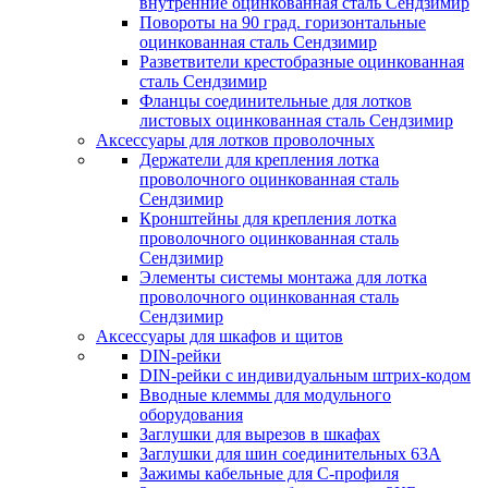
внутренние оцинкованная сталь Сендзимир
Повороты на 90 град. горизонтальные
оцинкованная сталь Сендзимир
Разветвители крестобразные оцинкованная
сталь Сендзимир
Фланцы соединительные для лотков
листовых оцинкованная сталь Сендзимир
Аксессуары для лотков проволочных
Держатели для крепления лотка
проволочного оцинкованная сталь
Сендзимир
Кронштейны для крепления лотка
проволочного оцинкованная сталь
Сендзимир
Элементы системы монтажа для лотка
проволочного оцинкованная сталь
Сендзимир
Аксессуары для шкафов и щитов
DIN-рейки
DIN-рейки с индивидуальным штрих-кодом
Вводные клеммы для модульного
оборудования
Заглушки для вырезов в шкафах
Заглушки для шин соединительных 63А
Зажимы кабельные для С-профиля