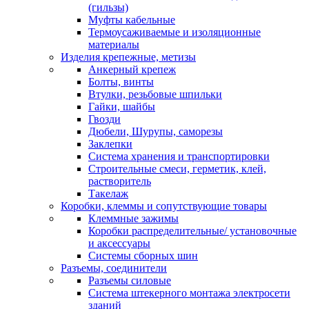
(гильзы)
Муфты кабельные
Термоусаживаемые и изоляционные
материалы
Изделия крепежные, метизы
Анкерный крепеж
Болты, винты
Втулки, резьбовые шпильки
Гайки, шайбы
Гвозди
Дюбели, Шурупы, саморезы
Заклепки
Система хранения и транспортировки
Строительные смеси, герметик, клей,
растворитель
Такелаж
Коробки, клеммы и сопутствующие товары
Клеммные зажимы
Коробки распределительные/ установочные
и аксессуары
Системы сборных шин
Разъемы, соединители
Разъемы силовые
Система штекерного монтажа электросети
зданий