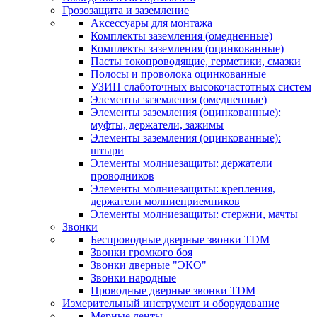
Грозозащита и заземление
Аксессуары для монтажа
Комплекты заземления (омедненные)
Комплекты заземления (оцинкованные)
Пасты токопроводящие, герметики, смазки
Полосы и проволока оцинкованные
УЗИП слаботочных высокочастотных систем
Элементы заземления (омедненные)
Элементы заземления (оцинкованные):
муфты, держатели, зажимы
Элементы заземления (оцинкованные):
штыри
Элементы молниезащиты: держатели
проводников
Элементы молниезащиты: крепления,
держатели молниеприемников
Элементы молниезащиты: стержни, мачты
Звонки
Беспроводные дверные звонки TDM
Звонки громкого боя
Звонки дверные "ЭКО"
Звонки народные
Проводные дверные звонки TDM
Измерительный инструмент и оборудование
Мерные ленты