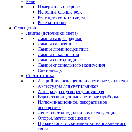
Реле
Измерительные реле
Исполнительные реле
Реле времени, таймеры
Реле контроля
Освещение
Лампы (источники света)
Лампы газоразрядные
Лампы галогенные
Лампы люминесцентные
Лампы накаливания
Лампы светодиодные
Лампы специального назначения
Светодиоды
Светотехника
Аварийное освещение и световые указатели
Аксессуары для светильников
Аппаратура пускорегулирующая
Взрывозащищенные световые приборы
Иллюминационное, декоративное
освещение
Лента светодиодная и комплектующие
Опоры, мачты освещения
Прожекторы и светильники направленного
света