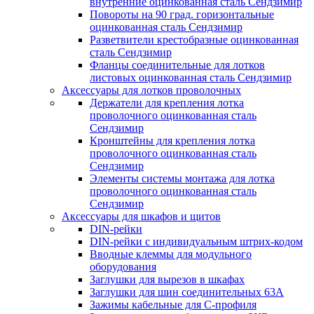
внутренние оцинкованная сталь Сендзимир
Повороты на 90 град. горизонтальные
оцинкованная сталь Сендзимир
Разветвители крестобразные оцинкованная
сталь Сендзимир
Фланцы соединительные для лотков
листовых оцинкованная сталь Сендзимир
Аксессуары для лотков проволочных
Держатели для крепления лотка
проволочного оцинкованная сталь
Сендзимир
Кронштейны для крепления лотка
проволочного оцинкованная сталь
Сендзимир
Элементы системы монтажа для лотка
проволочного оцинкованная сталь
Сендзимир
Аксессуары для шкафов и щитов
DIN-рейки
DIN-рейки с индивидуальным штрих-кодом
Вводные клеммы для модульного
оборудования
Заглушки для вырезов в шкафах
Заглушки для шин соединительных 63А
Зажимы кабельные для С-профиля