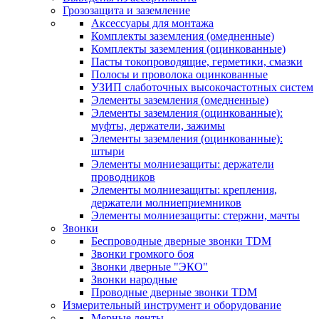
Грозозащита и заземление
Аксессуары для монтажа
Комплекты заземления (омедненные)
Комплекты заземления (оцинкованные)
Пасты токопроводящие, герметики, смазки
Полосы и проволока оцинкованные
УЗИП слаботочных высокочастотных систем
Элементы заземления (омедненные)
Элементы заземления (оцинкованные):
муфты, держатели, зажимы
Элементы заземления (оцинкованные):
штыри
Элементы молниезащиты: держатели
проводников
Элементы молниезащиты: крепления,
держатели молниеприемников
Элементы молниезащиты: стержни, мачты
Звонки
Беспроводные дверные звонки TDM
Звонки громкого боя
Звонки дверные "ЭКО"
Звонки народные
Проводные дверные звонки TDM
Измерительный инструмент и оборудование
Мерные ленты