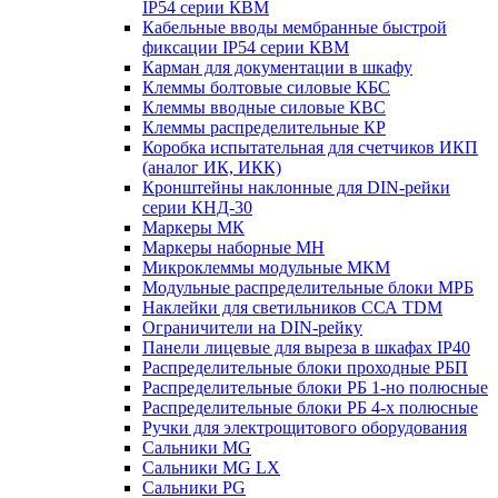
IP54 серии КВМ
Кабельные вводы мембранные быстрой
фиксации IP54 серии КВМ
Карман для документации в шкафу
Клеммы болтовые силовые КБС
Клеммы вводные силовые КВС
Клеммы распределительные КР
Коробка испытательная для счетчиков ИКП
(аналог ИК, ИКК)
Кронштейны наклонные для DIN-рейки
серии КНД-30
Маркеры МК
Маркеры наборные МН
Микроклеммы модульные МКМ
Модульные распределительные блоки МРБ
Наклейки для светильников ССА TDM
Ограничители на DIN-рейку
Панели лицевые для выреза в шкафах IP40
Распределительные блоки проходные РБП
Распределительные блоки РБ 1-но полюсные
Распределительные блоки РБ 4-х полюсные
Ручки для электрощитового оборудования
Сальники MG
Сальники MG LX
Сальники PG