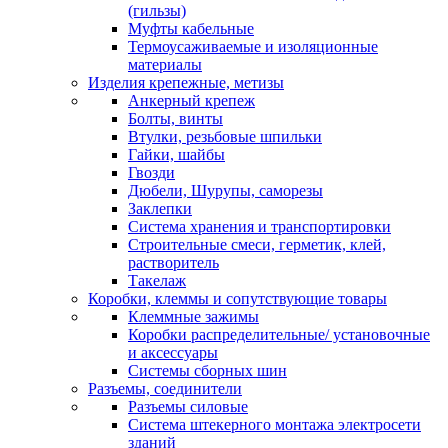
(гильзы)
Муфты кабельные
Термоусаживаемые и изоляционные
материалы
Изделия крепежные, метизы
Анкерный крепеж
Болты, винты
Втулки, резьбовые шпильки
Гайки, шайбы
Гвозди
Дюбели, Шурупы, саморезы
Заклепки
Система хранения и транспортировки
Строительные смеси, герметик, клей,
растворитель
Такелаж
Коробки, клеммы и сопутствующие товары
Клеммные зажимы
Коробки распределительные/ установочные
и аксессуары
Системы сборных шин
Разъемы, соединители
Разъемы силовые
Система штекерного монтажа электросети
зданий