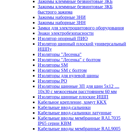
Зажимы клеммные безвинтовые ЗКБ
Зажимы клеммные безвинтовые ЗКБ
быстрого зажима
Зажимы наборные ЗНИ
Зажимы наборные ЗНН
Замки для электрощитового оборудования
Знаки электробезопасности
Изолятор опорный ПИО
Изолятор шинный плоский универсальный
ИШПу
Изоляторы "Лесенка"
Изоляторы "Лесенка" с болтом
Изоляторы SM
Изоляторы SM c болтом
Изоляторы для нулевой шины
Изоляторы РО
Изоляторы шинные 3П для шин 5х12 ....
10х30 с межосевым расстоянием 60 мм
Изоляторы шинные плоские ИШП
Кабельное крепление, хомут ККХ
Кабельные ввод-сальники
Кабельные ввод-сальники латунные
Кабельные вводы мембранные RAL7035
IP65 серии КВМ
Кабельные вводы мембранные RAL9005