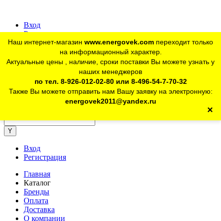
Вход
Регистрация
Наш интернет-магазин
www.energovek.com
переходит только
vk
на информационный характер.
Актуальные цены , наличие, сроки поставки Вы можете узнать у
наших менеджеров
telegram
Для юр. лиц:
+7 (926) 012-02-80
по тел. 8-926-012-02-80 или 8-496-54-7-70-32
Также Вы можете отправить нам Вашу заявку на электронную:
telegram
Розничный магазин:
+7 (925) 902-46-10
energovek2011@yandex.ru
×
energovek2011@yandex.ru
Вход
Регистрация
Главная
Каталог
Бренды
Оплата
Доставка
О компании