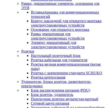
Рамки, декоративные элементы, основания для
ЭУИ
Вставка/крышка для коммуникационных
технологий
Корпус накладной для открытого монтажа
электроустановочных устройств
Основание для открытого монтажа
Рамка декоративная для
электроустановочных устройств
Элемент декоративный для
электроустановочных устройств
Розетки
Настольный розеточный блок
Розетка кабельная для удлинителя
Розетка медная коммуникационная (витая
пара)
Розетка с заземлением стандарта SCHUKO
Розетка штепсельная
Удлинители, блоки розеток, разветвители,
переходники
Блок распределения питания (PDU)
Блок розеток, удлинитель
Переходник розетки мультистандартный
Сетевой шнур питания
Удлинитель кабельный на катушке/барабане