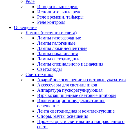
Реле
Измерительные реле
Исполнительные реле
Реле времени, таймеры
Реле контроля
Освещение
Лампы (источники света)
Лампы газоразрядные
Лампы галогенные
Лампы люминесцентные
Лампы накаливания
Лампы светодиодные
Лампы специального назначения
Светодиоды
Светотехника
Аварийное освещение и световые указатели
Аксессуары для светильников
Аппаратура пускорегулирующая
Взрывозащищенные световые приборы
Иллюминационное, декоративное
освещение
Лента светодиодная и комплектующие
Опоры, мачты освещения
Прожекторы и светильники направленного
света