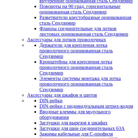
внутренние оцинкованная сталь Сендзимир
Повороты на 90 град. горизонтальные
оцинкованная сталь Сендзимир
Разветвители крестобразные оцинкованная
сталь Сендзимир
Фланцы соединительные для лотков
листовых оцинкованная сталь Сендзимир
Аксессуары для лотков проволочных
Держатели для крепления лотка
проволочного оцинкованная сталь
Сендзимир
Кронштейны для крепления лотка
проволочного оцинкованная сталь
Сендзимир
Элементы системы монтажа для лотка
проволочного оцинкованная сталь
Сендзимир
Аксессуары для шкафов и щитов
DIN-рейки
DIN-рейки с индивидуальным штрих-кодом
Вводные клеммы для модульного
оборудования
Заглушки для вырезов в шкафах
Заглушки для шин соединительных 63А
Зажимы кабельные для С-профиля