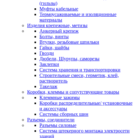
(гильзы)
Муфты кабельные
Термоусаживаемые и изоляционные
материалы
Изделия крепежные, метизы
Анкерный крепеж
Болты, винты
Втулки, резьбовые шпильки
Гайки, шайбы
Гвозди
Дюбели, Шурупы, саморезы
Заклепки
Система хранения и транспортировки
Строительные смеси, герметик, клей,
растворитель
Такелаж
Коробки, клеммы и сопутствующие товары
Клеммные зажимы
Коробки распределительные/ установочные
и аксессуары
Системы сборных шин
Разъемы, соединители
Разъемы силовые
Система штекерного монтажа электросети
зданий