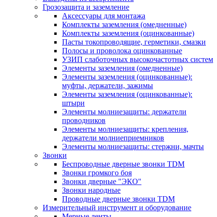
Грозозащита и заземление
Аксессуары для монтажа
Комплекты заземления (омедненные)
Комплекты заземления (оцинкованные)
Пасты токопроводящие, герметики, смазки
Полосы и проволока оцинкованные
УЗИП слаботочных высокочастотных систем
Элементы заземления (омедненные)
Элементы заземления (оцинкованные):
муфты, держатели, зажимы
Элементы заземления (оцинкованные):
штыри
Элементы молниезащиты: держатели
проводников
Элементы молниезащиты: крепления,
держатели молниеприемников
Элементы молниезащиты: стержни, мачты
Звонки
Беспроводные дверные звонки TDM
Звонки громкого боя
Звонки дверные "ЭКО"
Звонки народные
Проводные дверные звонки TDM
Измерительный инструмент и оборудование
Мерные ленты