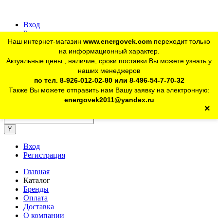
Вход
Регистрация
Наш интернет-магазин
www.energovek.com
переходит только
vk
на информационный характер.
Актуальные цены , наличие, сроки поставки Вы можете узнать у
наших менеджеров
telegram
Для юр. лиц:
+7 (926) 012-02-80
по тел. 8-926-012-02-80 или 8-496-54-7-70-32
Также Вы можете отправить нам Вашу заявку на электронную:
telegram
Розничный магазин:
+7 (925) 902-46-10
energovek2011@yandex.ru
×
energovek2011@yandex.ru
Вход
Регистрация
Главная
Каталог
Бренды
Оплата
Доставка
О компании