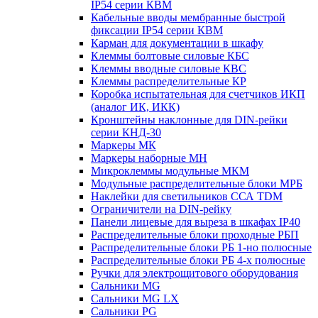
IP54 серии КВМ
Кабельные вводы мембранные быстрой
фиксации IP54 серии КВМ
Карман для документации в шкафу
Клеммы болтовые силовые КБС
Клеммы вводные силовые КВС
Клеммы распределительные КР
Коробка испытательная для счетчиков ИКП
(аналог ИК, ИКК)
Кронштейны наклонные для DIN-рейки
серии КНД-30
Маркеры МК
Маркеры наборные МН
Микроклеммы модульные МКМ
Модульные распределительные блоки МРБ
Наклейки для светильников ССА TDM
Ограничители на DIN-рейку
Панели лицевые для выреза в шкафах IP40
Распределительные блоки проходные РБП
Распределительные блоки РБ 1-но полюсные
Распределительные блоки РБ 4-х полюсные
Ручки для электрощитового оборудования
Сальники MG
Сальники MG LX
Сальники PG