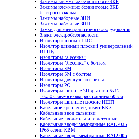
Зажимы клеммные безвинтовые ЗКБ
Зажимы клеммные безвинтовые ЗКБ
быстрого зажима
Зажимы наборные ЗНИ
Зажимы наборные ЗНН
Замки для электрощитового оборудования
Знаки электробезопасности
Изолятор опорный ПИО
Изолятор шинный плоский универсальный
ИШПу
Изоляторы "Лесенка"
Изоляторы "Лесенка" с болтом
Изоляторы SM
Изоляторы SM c болтом
Изоляторы для нулевой шины
Изоляторы РО
Изоляторы шинные 3П для шин 5х12 ....
10х30 с межосевым расстоянием 60 мм
Изоляторы шинные плоские ИШП
Кабельное крепление, хомут ККХ
Кабельные ввод-сальники
Кабельные ввод-сальники латунные
Кабельные вводы мембранные RAL7035
IP65 серии КВМ
Кабельные вводы мембранные RAL9005