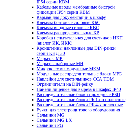
IP54 серии КВМ
Кабельные вводы мембранные быстрой
фиксации IP54 серии КВМ
Карман для документации в шкафу
Клеммы болтовые силовые КБС
Клеммы вводные силовые КВС
Клеммы распределительные КР
Коробка испытательная для счетчиков ИКП
(аналог ИК, ИКК)
Кронштейны наклонные для DIN-рейки
серии КНД-30
Маркеры МК
Маркеры наборные МН
Микроклеммы модульные МКМ
Модульные распределительные блоки МРБ
Наклейки для светильников ССА TDM
Ограничители на DIN-рейку
Панели лицевые для выреза в шкафах IP40
Распределительные блоки проходные РБП
Распределительные блоки РБ 1-но полюсные
Распределительные блоки РБ 4-х полюсные
Ручки для электрощитового оборудования
Сальники MG
Сальники MG LX
Сальники PG