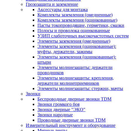
Грозозащита и заземление
Аксессуары для монтажа
Комплекты заземления (омедненные)
Комплекты заземления (оцинкованные)
Пасты токопроводящие, герметики, смазки
Полосы и проволока оцинкованные
УЗИП слаботочных высокочастотных систем
Элементы заземления (омедненные)
Элементы заземления (оцинкованные):
муфты, держатели, зажимы
Элементы заземления (оцинкованные):
штыри
Элементы молниезащиты: держатели
проводников
Элементы молниезащиты: крепления,
держатели молниеприемников
Элементы молниезащиты: стержни, мачты
Звонки
Беспроводные дверные звонки TDM
Звонки громкого боя
Звонки дверные "ЭКО"
Звонки народные
Проводные дверные звонки TDM
Измерительный инструмент и оборудование
Мерные ленты