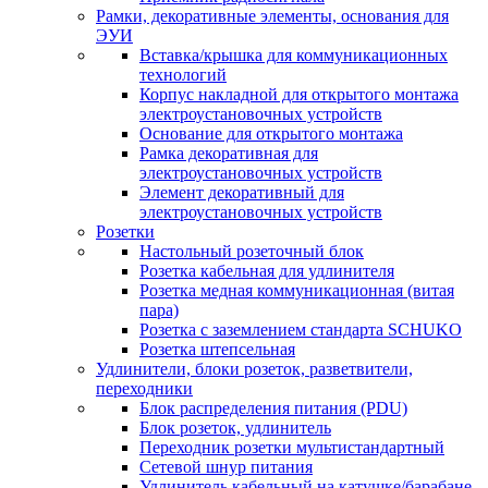
Рамки, декоративные элементы, основания для
ЭУИ
Вставка/крышка для коммуникационных
технологий
Корпус накладной для открытого монтажа
электроустановочных устройств
Основание для открытого монтажа
Рамка декоративная для
электроустановочных устройств
Элемент декоративный для
электроустановочных устройств
Розетки
Настольный розеточный блок
Розетка кабельная для удлинителя
Розетка медная коммуникационная (витая
пара)
Розетка с заземлением стандарта SCHUKO
Розетка штепсельная
Удлинители, блоки розеток, разветвители,
переходники
Блок распределения питания (PDU)
Блок розеток, удлинитель
Переходник розетки мультистандартный
Сетевой шнур питания
Удлинитель кабельный на катушке/барабане