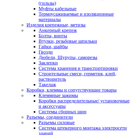
(гильзы)
Муфты кабельные
Термоусаживаемые и изоляционные
материалы
Изделия крепежные, метизы
Анкерный крепеж
Болты, винты
Втулки, резьбовые шпильки
Гайки, шайбы
Гвозди
Дюбели, Шурупы, саморезы
Заклепки
Система хранения и транспортировки
Строительные смеси, герметик, клей,
растворитель
Такелаж
Коробки, клеммы и сопутствующие товары
Клеммные зажимы
Коробки распределительные/ установочные
и аксессуары
Системы сборных шин
Разъемы, соединители
Разъемы силовые
Система штекерного монтажа электросети
зданий