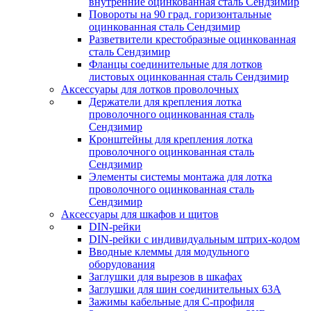
внутренние оцинкованная сталь Сендзимир
Повороты на 90 град. горизонтальные
оцинкованная сталь Сендзимир
Разветвители крестобразные оцинкованная
сталь Сендзимир
Фланцы соединительные для лотков
листовых оцинкованная сталь Сендзимир
Аксессуары для лотков проволочных
Держатели для крепления лотка
проволочного оцинкованная сталь
Сендзимир
Кронштейны для крепления лотка
проволочного оцинкованная сталь
Сендзимир
Элементы системы монтажа для лотка
проволочного оцинкованная сталь
Сендзимир
Аксессуары для шкафов и щитов
DIN-рейки
DIN-рейки с индивидуальным штрих-кодом
Вводные клеммы для модульного
оборудования
Заглушки для вырезов в шкафах
Заглушки для шин соединительных 63А
Зажимы кабельные для С-профиля