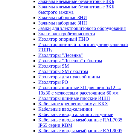
Зажимы клеммные безвинтовые ЗКБ
Зажимы клеммные безвинтовые ЗКБ
быстрого зажима
Зажимы наборные ЗНИ
Зажимы наборные ЗНН
Замки для электрощитового оборудования
Знаки электробезопасности
Изолятор опорный ПИО
Изолятор шинный плоский универсальный
ИШПу
Изоляторы "Лесенка"
Изоляторы "Лесенка" с болтом
Изоляторы SM
Изоляторы SM c болтом
Изоляторы для нулевой шины
Изоляторы РО
Изоляторы шинные 3П для шин 5х12 ....
10х30 с межосевым расстоянием 60 мм
Изоляторы шинные плоские ИШП
Кабельное крепление, хомут ККХ
Кабельные ввод-сальники
Кабельные ввод-сальники латунные
Кабельные вводы мембранные RAL7035
IP65 серии КВМ
Кабельные вводы мембранные RAL9005