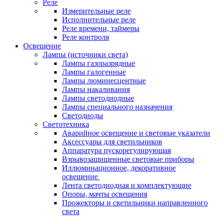
Реле
Измерительные реле
Исполнительные реле
Реле времени, таймеры
Реле контроля
Освещение
Лампы (источники света)
Лампы газоразрядные
Лампы галогенные
Лампы люминесцентные
Лампы накаливания
Лампы светодиодные
Лампы специального назначения
Светодиоды
Светотехника
Аварийное освещение и световые указатели
Аксессуары для светильников
Аппаратура пускорегулирующая
Взрывозащищенные световые приборы
Иллюминационное, декоративное
освещение
Лента светодиодная и комплектующие
Опоры, мачты освещения
Прожекторы и светильники направленного
света