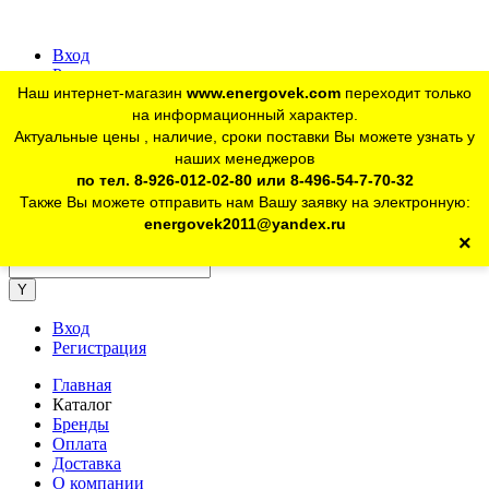
Вход
Регистрация
Наш интернет-магазин
www.energovek.com
переходит только
vk
на информационный характер.
Актуальные цены , наличие, сроки поставки Вы можете узнать у
наших менеджеров
telegram
Для юр. лиц:
+7 (926) 012-02-80
по тел. 8-926-012-02-80 или 8-496-54-7-70-32
Также Вы можете отправить нам Вашу заявку на электронную:
telegram
Розничный магазин:
+7 (925) 902-46-10
energovek2011@yandex.ru
×
energovek2011@yandex.ru
Вход
Регистрация
Главная
Каталог
Бренды
Оплата
Доставка
О компании