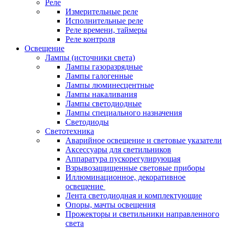
Реле
Измерительные реле
Исполнительные реле
Реле времени, таймеры
Реле контроля
Освещение
Лампы (источники света)
Лампы газоразрядные
Лампы галогенные
Лампы люминесцентные
Лампы накаливания
Лампы светодиодные
Лампы специального назначения
Светодиоды
Светотехника
Аварийное освещение и световые указатели
Аксессуары для светильников
Аппаратура пускорегулирующая
Взрывозащищенные световые приборы
Иллюминационное, декоративное
освещение
Лента светодиодная и комплектующие
Опоры, мачты освещения
Прожекторы и светильники направленного
света