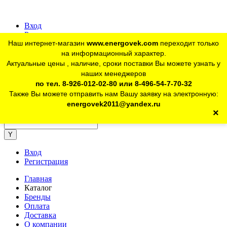
Вход
Регистрация
Наш интернет-магазин
www.energovek.com
переходит только
vk
на информационный характер.
Актуальные цены , наличие, сроки поставки Вы можете узнать у
наших менеджеров
telegram
Для юр. лиц:
+7 (926) 012-02-80
по тел. 8-926-012-02-80 или 8-496-54-7-70-32
Также Вы можете отправить нам Вашу заявку на электронную:
telegram
Розничный магазин:
+7 (925) 902-46-10
energovek2011@yandex.ru
×
energovek2011@yandex.ru
Вход
Регистрация
Главная
Каталог
Бренды
Оплата
Доставка
О компании