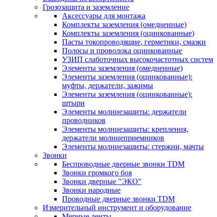
Грозозащита и заземление
Аксессуары для монтажа
Комплекты заземления (омедненные)
Комплекты заземления (оцинкованные)
Пасты токопроводящие, герметики, смазки
Полосы и проволока оцинкованные
УЗИП слаботочных высокочастотных систем
Элементы заземления (омедненные)
Элементы заземления (оцинкованные):
муфты, держатели, зажимы
Элементы заземления (оцинкованные):
штыри
Элементы молниезащиты: держатели
проводников
Элементы молниезащиты: крепления,
держатели молниеприемников
Элементы молниезащиты: стержни, мачты
Звонки
Беспроводные дверные звонки TDM
Звонки громкого боя
Звонки дверные "ЭКО"
Звонки народные
Проводные дверные звонки TDM
Измерительный инструмент и оборудование
Мерные ленты