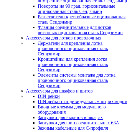
внутренние оцинкованная сталь Сендзимир
Повороты на 90 град. горизонтальные
оцинкованная сталь Сендзимир
Разветвители крестобразные оцинкованная
сталь Сендзимир
Фланцы соединительные для лотков
листовых оцинкованная сталь Сендзимир
Аксессуары для лотков проволочных
Держатели для крепления лотка
проволочного оцинкованная сталь
Сендзимир
Кронштейны для крепления лотка
проволочного оцинкованная сталь
Сендзимир
Элементы системы монтажа для лотка
проволочного оцинкованная сталь
Сендзимир
Аксессуары для шкафов и щитов
DIN-рейки
DIN-рейки с индивидуальным штрих-кодом
Вводные клеммы для модульного
оборудования
Заглушки для вырезов в шкафах
Заглушки для шин соединительных 63А
Зажимы кабельные для С-профиля