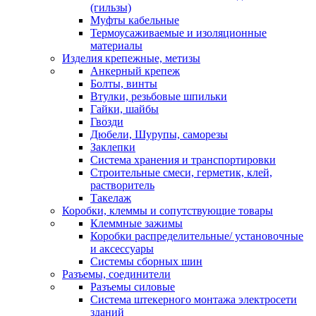
(гильзы)
Муфты кабельные
Термоусаживаемые и изоляционные
материалы
Изделия крепежные, метизы
Анкерный крепеж
Болты, винты
Втулки, резьбовые шпильки
Гайки, шайбы
Гвозди
Дюбели, Шурупы, саморезы
Заклепки
Система хранения и транспортировки
Строительные смеси, герметик, клей,
растворитель
Такелаж
Коробки, клеммы и сопутствующие товары
Клеммные зажимы
Коробки распределительные/ установочные
и аксессуары
Системы сборных шин
Разъемы, соединители
Разъемы силовые
Система штекерного монтажа электросети
зданий