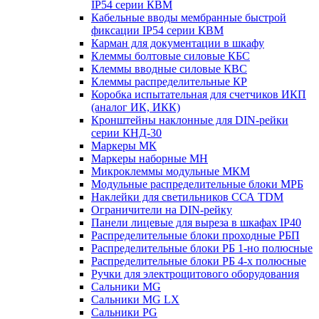
IP54 серии КВМ
Кабельные вводы мембранные быстрой
фиксации IP54 серии КВМ
Карман для документации в шкафу
Клеммы болтовые силовые КБС
Клеммы вводные силовые КВС
Клеммы распределительные КР
Коробка испытательная для счетчиков ИКП
(аналог ИК, ИКК)
Кронштейны наклонные для DIN-рейки
серии КНД-30
Маркеры МК
Маркеры наборные МН
Микроклеммы модульные МКМ
Модульные распределительные блоки МРБ
Наклейки для светильников ССА TDM
Ограничители на DIN-рейку
Панели лицевые для выреза в шкафах IP40
Распределительные блоки проходные РБП
Распределительные блоки РБ 1-но полюсные
Распределительные блоки РБ 4-х полюсные
Ручки для электрощитового оборудования
Сальники MG
Сальники MG LX
Сальники PG