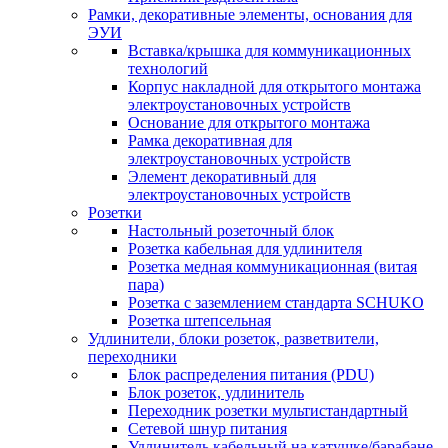
Рамки, декоративные элементы, основания для
ЭУИ
Вставка/крышка для коммуникационных
технологий
Корпус накладной для открытого монтажа
электроустановочных устройств
Основание для открытого монтажа
Рамка декоративная для
электроустановочных устройств
Элемент декоративный для
электроустановочных устройств
Розетки
Настольный розеточный блок
Розетка кабельная для удлинителя
Розетка медная коммуникационная (витая
пара)
Розетка с заземлением стандарта SCHUKO
Розетка штепсельная
Удлинители, блоки розеток, разветвители,
переходники
Блок распределения питания (PDU)
Блок розеток, удлинитель
Переходник розетки мультистандартный
Сетевой шнур питания
Удлинитель кабельный на катушке/барабане