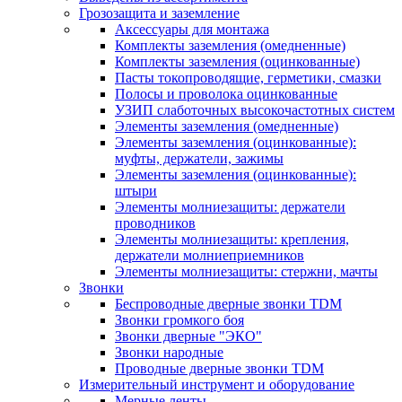
Грозозащита и заземление
Аксессуары для монтажа
Комплекты заземления (омедненные)
Комплекты заземления (оцинкованные)
Пасты токопроводящие, герметики, смазки
Полосы и проволока оцинкованные
УЗИП слаботочных высокочастотных систем
Элементы заземления (омедненные)
Элементы заземления (оцинкованные):
муфты, держатели, зажимы
Элементы заземления (оцинкованные):
штыри
Элементы молниезащиты: держатели
проводников
Элементы молниезащиты: крепления,
держатели молниеприемников
Элементы молниезащиты: стержни, мачты
Звонки
Беспроводные дверные звонки TDM
Звонки громкого боя
Звонки дверные "ЭКО"
Звонки народные
Проводные дверные звонки TDM
Измерительный инструмент и оборудование
Мерные ленты