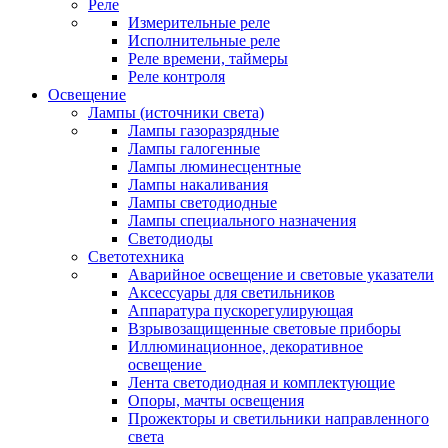
Реле
Измерительные реле
Исполнительные реле
Реле времени, таймеры
Реле контроля
Освещение
Лампы (источники света)
Лампы газоразрядные
Лампы галогенные
Лампы люминесцентные
Лампы накаливания
Лампы светодиодные
Лампы специального назначения
Светодиоды
Светотехника
Аварийное освещение и световые указатели
Аксессуары для светильников
Аппаратура пускорегулирующая
Взрывозащищенные световые приборы
Иллюминационное, декоративное
освещение
Лента светодиодная и комплектующие
Опоры, мачты освещения
Прожекторы и светильники направленного
света