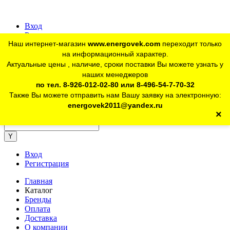
Вход
Регистрация
Наш интернет-магазин
www.energovek.com
переходит только
vk
на информационный характер.
Актуальные цены , наличие, сроки поставки Вы можете узнать у
наших менеджеров
telegram
Для юр. лиц:
+7 (926) 012-02-80
по тел. 8-926-012-02-80 или 8-496-54-7-70-32
Также Вы можете отправить нам Вашу заявку на электронную:
telegram
Розничный магазин:
+7 (925) 902-46-10
energovek2011@yandex.ru
×
energovek2011@yandex.ru
Вход
Регистрация
Главная
Каталог
Бренды
Оплата
Доставка
О компании