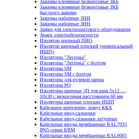
Зажимы клеммные безвинтовые ЗКБ
Зажимы клеммные безвинтовые ЗКБ
быстрого зажима
Зажимы наборные ЗНИ
Зажимы наборные ЗНН
Замки для электрощитового оборудования
Знаки электробезопасности
Изолятор опорный ПИО
Изолятор шинный плоский универсальный
ИШПу
Изоляторы "Лесенка"
Изоляторы "Лесенка" с болтом
Изоляторы SM
Изоляторы SM c болтом
Изоляторы для нулевой шины
Изоляторы РО
Изоляторы шинные 3П для шин 5х12 ....
10х30 с межосевым расстоянием 60 мм
Изоляторы шинные плоские ИШП
Кабельное крепление, хомут ККХ
Кабельные ввод-сальники
Кабельные ввод-сальники латунные
Кабельные вводы мембранные RAL7035
IP65 серии КВМ
Кабельные вводы мембранные RAL9005