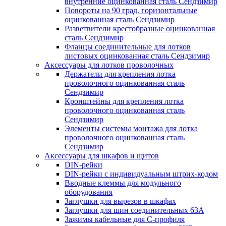
внутренние оцинкованная сталь Сендзимир
Повороты на 90 град. горизонтальные
оцинкованная сталь Сендзимир
Разветвители крестобразные оцинкованная
сталь Сендзимир
Фланцы соединительные для лотков
листовых оцинкованная сталь Сендзимир
Аксессуары для лотков проволочных
Держатели для крепления лотка
проволочного оцинкованная сталь
Сендзимир
Кронштейны для крепления лотка
проволочного оцинкованная сталь
Сендзимир
Элементы системы монтажа для лотка
проволочного оцинкованная сталь
Сендзимир
Аксессуары для шкафов и щитов
DIN-рейки
DIN-рейки с индивидуальным штрих-кодом
Вводные клеммы для модульного
оборудования
Заглушки для вырезов в шкафах
Заглушки для шин соединительных 63А
Зажимы кабельные для С-профиля