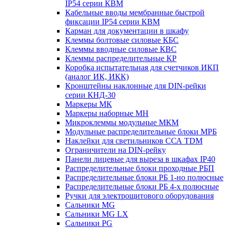
IP54 серии КВМ
Кабельные вводы мембранные быстрой
фиксации IP54 серии КВМ
Карман для документации в шкафу
Клеммы болтовые силовые КБС
Клеммы вводные силовые КВС
Клеммы распределительные КР
Коробка испытательная для счетчиков ИКП
(аналог ИК, ИКК)
Кронштейны наклонные для DIN-рейки
серии КНД-30
Маркеры МК
Маркеры наборные МН
Микроклеммы модульные МКМ
Модульные распределительные блоки МРБ
Наклейки для светильников ССА TDM
Ограничители на DIN-рейку
Панели лицевые для выреза в шкафах IP40
Распределительные блоки проходные РБП
Распределительные блоки РБ 1-но полюсные
Распределительные блоки РБ 4-х полюсные
Ручки для электрощитового оборудования
Сальники MG
Сальники MG LX
Сальники PG