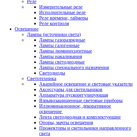
Реле
Измерительные реле
Исполнительные реле
Реле времени, таймеры
Реле контроля
Освещение
Лампы (источники света)
Лампы газоразрядные
Лампы галогенные
Лампы люминесцентные
Лампы накаливания
Лампы светодиодные
Лампы специального назначения
Светодиоды
Светотехника
Аварийное освещение и световые указатели
Аксессуары для светильников
Аппаратура пускорегулирующая
Взрывозащищенные световые приборы
Иллюминационное, декоративное
освещение
Лента светодиодная и комплектующие
Опоры, мачты освещения
Прожекторы и светильники направленного
света