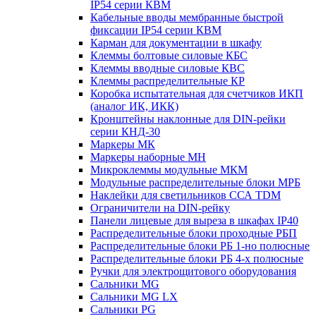
IP54 серии КВМ
Кабельные вводы мембранные быстрой
фиксации IP54 серии КВМ
Карман для документации в шкафу
Клеммы болтовые силовые КБС
Клеммы вводные силовые КВС
Клеммы распределительные КР
Коробка испытательная для счетчиков ИКП
(аналог ИК, ИКК)
Кронштейны наклонные для DIN-рейки
серии КНД-30
Маркеры МК
Маркеры наборные МН
Микроклеммы модульные МКМ
Модульные распределительные блоки МРБ
Наклейки для светильников ССА TDM
Ограничители на DIN-рейку
Панели лицевые для выреза в шкафах IP40
Распределительные блоки проходные РБП
Распределительные блоки РБ 1-но полюсные
Распределительные блоки РБ 4-х полюсные
Ручки для электрощитового оборудования
Сальники MG
Сальники MG LX
Сальники PG