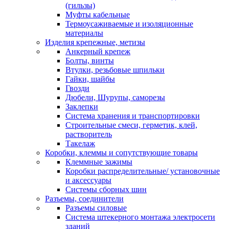
(гильзы)
Муфты кабельные
Термоусаживаемые и изоляционные
материалы
Изделия крепежные, метизы
Анкерный крепеж
Болты, винты
Втулки, резьбовые шпильки
Гайки, шайбы
Гвозди
Дюбели, Шурупы, саморезы
Заклепки
Система хранения и транспортировки
Строительные смеси, герметик, клей,
растворитель
Такелаж
Коробки, клеммы и сопутствующие товары
Клеммные зажимы
Коробки распределительные/ установочные
и аксессуары
Системы сборных шин
Разъемы, соединители
Разъемы силовые
Система штекерного монтажа электросети
зданий