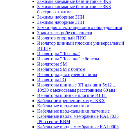
Зажимы клеммные безвинтовые ЗКБ
Зажимы клеммные безвинтовые ЗКБ
быстрого зажима
Зажимы наборные ЗНИ
Зажимы наборные ЗНН
Замки для электрощитового оборудования
Знаки электробезопасности
Изолятор опорный ПИО
Изолятор шинный плоский универсальный
ИШПу
Изоляторы "Лесенка"
Изоляторы "Лесенка" с болтом
Изоляторы SM
Изоляторы SM c болтом
Изоляторы для нулевой шины
Изоляторы РО
Изоляторы шинные 3П для шин 5х12 ....
10х30 с межосевым расстоянием 60 мм
Изоляторы шинные плоские ИШП
Кабельное крепление, хомут ККХ
Кабельные ввод-сальники
Кабельные ввод-сальники латунные
Кабельные вводы мембранные RAL7035
IP65 серии КВМ
Кабельные вводы мембранные RAL9005