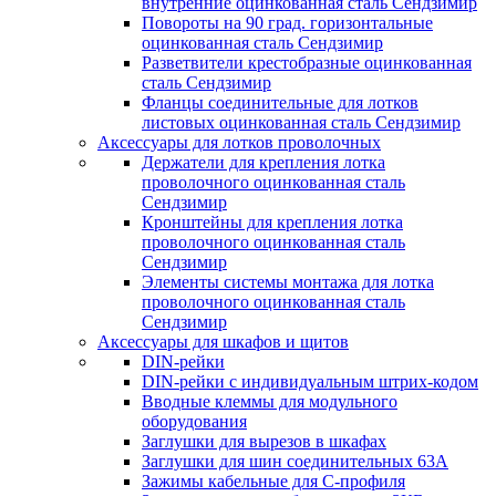
внутренние оцинкованная сталь Сендзимир
Повороты на 90 град. горизонтальные
оцинкованная сталь Сендзимир
Разветвители крестобразные оцинкованная
сталь Сендзимир
Фланцы соединительные для лотков
листовых оцинкованная сталь Сендзимир
Аксессуары для лотков проволочных
Держатели для крепления лотка
проволочного оцинкованная сталь
Сендзимир
Кронштейны для крепления лотка
проволочного оцинкованная сталь
Сендзимир
Элементы системы монтажа для лотка
проволочного оцинкованная сталь
Сендзимир
Аксессуары для шкафов и щитов
DIN-рейки
DIN-рейки с индивидуальным штрих-кодом
Вводные клеммы для модульного
оборудования
Заглушки для вырезов в шкафах
Заглушки для шин соединительных 63А
Зажимы кабельные для С-профиля