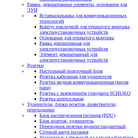
Рамки, декоративные элементы, основания для
ЭУИ
Вставка/крышка для коммуникационных
технологий
Корпус накладной для открытого монтажа
электроустановочных устройств
Основание для открытого монтажа
Рамка декоративная для
электроустановочных устройств
Элемент декоративный для
электроустановочных устройств
Розетки
Настольный розеточный блок
Розетка кабельная для удлинителя
Розетка медная коммуникационная (витая
пара)
Розетка с заземлением стандарта SCHUKO
Розетка штепсельная
Удлинители, блоки розеток, разветвители,
переходники
Блок распределения питания (PDU)
Блок розеток, удлинитель
Переходник розетки мультистандартный
Сетевой шнур питания
Удлинитель кабельный на катушке/барабане