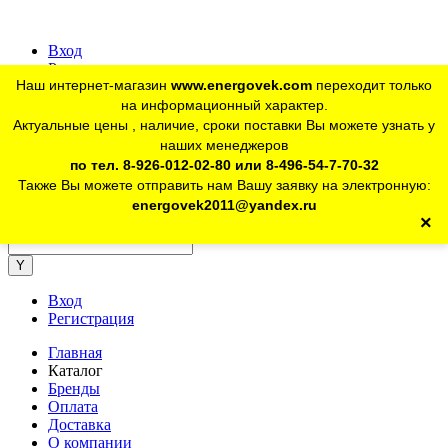
Вход
Регистрация
Наш интернет-магазин
www.energovek.com
переходит только
vk
на информационный характер.
Актуальные цены , наличие, сроки поставки Вы можете узнать у
наших менеджеров
telegram
Для юр. лиц:
+7 (926) 012-02-80
по тел. 8-926-012-02-80 или 8-496-54-7-70-32
Также Вы можете отправить нам Вашу заявку на электронную:
telegram
Розничный магазин:
+7 (925) 902-46-10
energovek2011@yandex.ru
×
energovek2011@yandex.ru
Вход
Регистрация
Главная
Каталог
Бренды
Оплата
Доставка
О компании