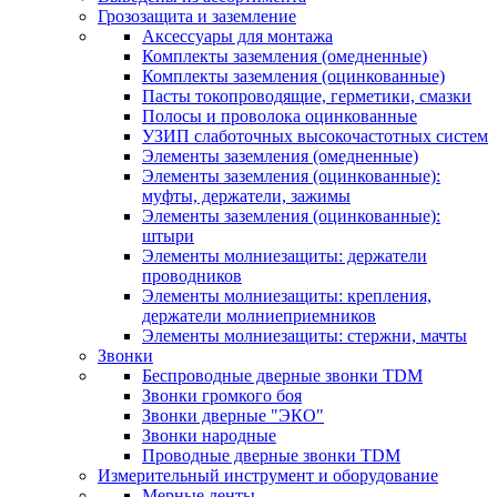
Грозозащита и заземление
Аксессуары для монтажа
Комплекты заземления (омедненные)
Комплекты заземления (оцинкованные)
Пасты токопроводящие, герметики, смазки
Полосы и проволока оцинкованные
УЗИП слаботочных высокочастотных систем
Элементы заземления (омедненные)
Элементы заземления (оцинкованные):
муфты, держатели, зажимы
Элементы заземления (оцинкованные):
штыри
Элементы молниезащиты: держатели
проводников
Элементы молниезащиты: крепления,
держатели молниеприемников
Элементы молниезащиты: стержни, мачты
Звонки
Беспроводные дверные звонки TDM
Звонки громкого боя
Звонки дверные "ЭКО"
Звонки народные
Проводные дверные звонки TDM
Измерительный инструмент и оборудование
Мерные ленты