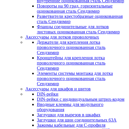
внутренние оцинкованная сталь Сендзимир
Повороты на 90 град. горизонтальные
оцинкованная сталь Сендзимир
Разветвители крестобразные оцинкованная
сталь Сендзимир
Фланцы соединительные для лотков
листовых оцинкованная сталь Сендзимир
Аксессуары для лотков проволочных
Держатели для крепления лотка
проволочного оцинкованная сталь
Сендзимир
Кронштейны для крепления лотка
проволочного оцинкованная сталь
Сендзимир
Элементы системы монтажа для лотка
проволочного оцинкованная сталь
Сендзимир
Аксессуары для шкафов и щитов
DIN-рейки
DIN-рейки с индивидуальным штрих-кодом
Вводные клеммы для модульного
оборудования
Заглушки для вырезов в шкафах
Заглушки для шин соединительных 63А
Зажимы кабельные для С-профиля