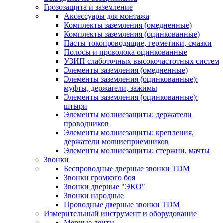
Грозозащита и заземление
Аксессуары для монтажа
Комплекты заземления (омедненные)
Комплекты заземления (оцинкованные)
Пасты токопроводящие, герметики, смазки
Полосы и проволока оцинкованные
УЗИП слаботочных высокочастотных систем
Элементы заземления (омедненные)
Элементы заземления (оцинкованные):
муфты, держатели, зажимы
Элементы заземления (оцинкованные):
штыри
Элементы молниезащиты: держатели
проводников
Элементы молниезащиты: крепления,
держатели молниеприемников
Элементы молниезащиты: стержни, мачты
Звонки
Беспроводные дверные звонки TDM
Звонки громкого боя
Звонки дверные "ЭКО"
Звонки народные
Проводные дверные звонки TDM
Измерительный инструмент и оборудование
Мерные ленты