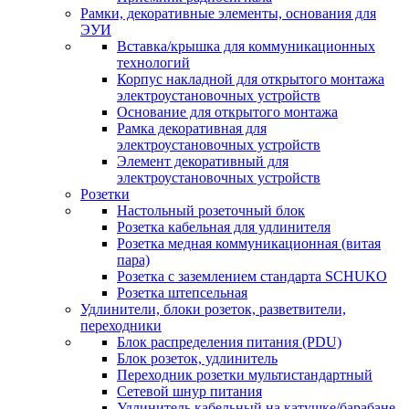
Рамки, декоративные элементы, основания для
ЭУИ
Вставка/крышка для коммуникационных
технологий
Корпус накладной для открытого монтажа
электроустановочных устройств
Основание для открытого монтажа
Рамка декоративная для
электроустановочных устройств
Элемент декоративный для
электроустановочных устройств
Розетки
Настольный розеточный блок
Розетка кабельная для удлинителя
Розетка медная коммуникационная (витая
пара)
Розетка с заземлением стандарта SCHUKO
Розетка штепсельная
Удлинители, блоки розеток, разветвители,
переходники
Блок распределения питания (PDU)
Блок розеток, удлинитель
Переходник розетки мультистандартный
Сетевой шнур питания
Удлинитель кабельный на катушке/барабане