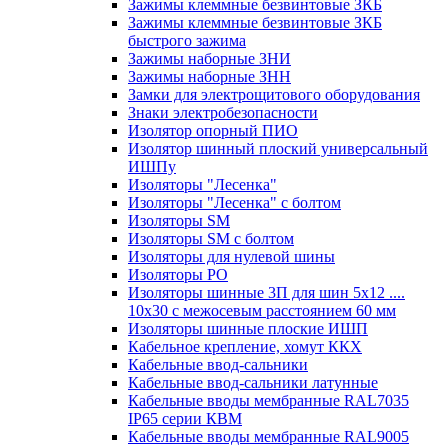
Зажимы клеммные безвинтовые ЗКБ
Зажимы клеммные безвинтовые ЗКБ
быстрого зажима
Зажимы наборные ЗНИ
Зажимы наборные ЗНН
Замки для электрощитового оборудования
Знаки электробезопасности
Изолятор опорный ПИО
Изолятор шинный плоский универсальный
ИШПу
Изоляторы "Лесенка"
Изоляторы "Лесенка" с болтом
Изоляторы SM
Изоляторы SM c болтом
Изоляторы для нулевой шины
Изоляторы РО
Изоляторы шинные 3П для шин 5х12 ....
10х30 с межосевым расстоянием 60 мм
Изоляторы шинные плоские ИШП
Кабельное крепление, хомут ККХ
Кабельные ввод-сальники
Кабельные ввод-сальники латунные
Кабельные вводы мембранные RAL7035
IP65 серии КВМ
Кабельные вводы мембранные RAL9005