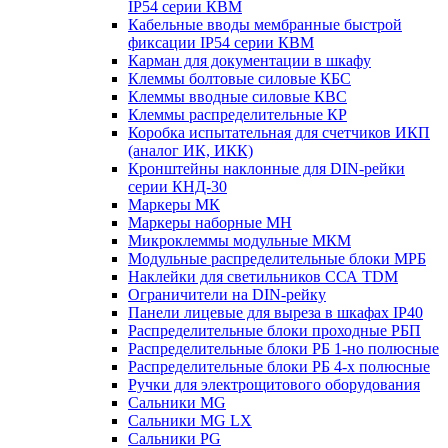
IP54 серии КВМ
Кабельные вводы мембранные быстрой
фиксации IP54 серии КВМ
Карман для документации в шкафу
Клеммы болтовые силовые КБС
Клеммы вводные силовые КВС
Клеммы распределительные КР
Коробка испытательная для счетчиков ИКП
(аналог ИК, ИКК)
Кронштейны наклонные для DIN-рейки
серии КНД-30
Маркеры МК
Маркеры наборные МН
Микроклеммы модульные МКМ
Модульные распределительные блоки МРБ
Наклейки для светильников ССА TDM
Ограничители на DIN-рейку
Панели лицевые для выреза в шкафах IP40
Распределительные блоки проходные РБП
Распределительные блоки РБ 1-но полюсные
Распределительные блоки РБ 4-х полюсные
Ручки для электрощитового оборудования
Сальники MG
Сальники MG LX
Сальники PG