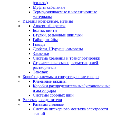
(гильзы)
Муфты кабельные
Термоусаживаемые и изоляционные
материалы
Изделия крепежные, метизы
Анкерный крепеж
Болты, винты
Втулки, резьбовые шпильки
Гайки, шайбы
Гвозди
Дюбели, Шурупы, саморезы
Заклепки
Система хранения и транспортировки
Строительные смеси, герметик, клей,
растворитель
Такелаж
Коробки, клеммы и сопутствующие товары
Клеммные зажимы
Коробки распределительные/ установочные
и аксессуары
Системы сборных шин
Разъемы, соединители
Разъемы силовые
Система штекерного монтажа электросети
зданий