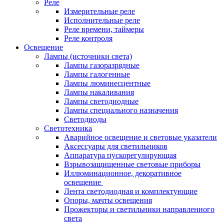
Реле
Измерительные реле
Исполнительные реле
Реле времени, таймеры
Реле контроля
Освещение
Лампы (источники света)
Лампы газоразрядные
Лампы галогенные
Лампы люминесцентные
Лампы накаливания
Лампы светодиодные
Лампы специального назначения
Светодиоды
Светотехника
Аварийное освещение и световые указатели
Аксессуары для светильников
Аппаратура пускорегулирующая
Взрывозащищенные световые приборы
Иллюминационное, декоративное
освещение
Лента светодиодная и комплектующие
Опоры, мачты освещения
Прожекторы и светильники направленного
света