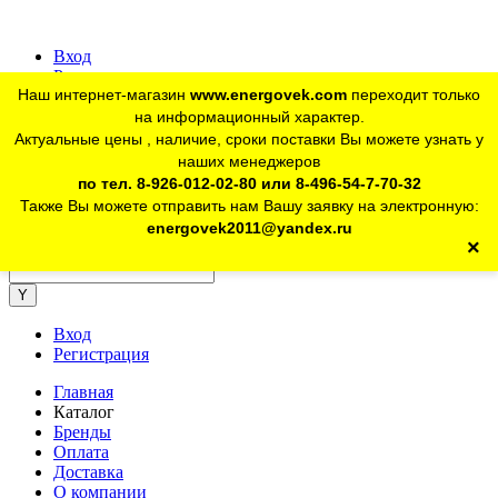
Вход
Регистрация
Наш интернет-магазин
www.energovek.com
переходит только
vk
на информационный характер.
Актуальные цены , наличие, сроки поставки Вы можете узнать у
наших менеджеров
telegram
Для юр. лиц:
+7 (926) 012-02-80
по тел. 8-926-012-02-80 или 8-496-54-7-70-32
Также Вы можете отправить нам Вашу заявку на электронную:
telegram
Розничный магазин:
+7 (925) 902-46-10
energovek2011@yandex.ru
×
energovek2011@yandex.ru
Вход
Регистрация
Главная
Каталог
Бренды
Оплата
Доставка
О компании