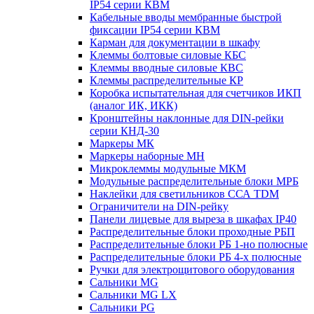
IP54 серии КВМ
Кабельные вводы мембранные быстрой
фиксации IP54 серии КВМ
Карман для документации в шкафу
Клеммы болтовые силовые КБС
Клеммы вводные силовые КВС
Клеммы распределительные КР
Коробка испытательная для счетчиков ИКП
(аналог ИК, ИКК)
Кронштейны наклонные для DIN-рейки
серии КНД-30
Маркеры МК
Маркеры наборные МН
Микроклеммы модульные МКМ
Модульные распределительные блоки МРБ
Наклейки для светильников ССА TDM
Ограничители на DIN-рейку
Панели лицевые для выреза в шкафах IP40
Распределительные блоки проходные РБП
Распределительные блоки РБ 1-но полюсные
Распределительные блоки РБ 4-х полюсные
Ручки для электрощитового оборудования
Сальники MG
Сальники MG LX
Сальники PG