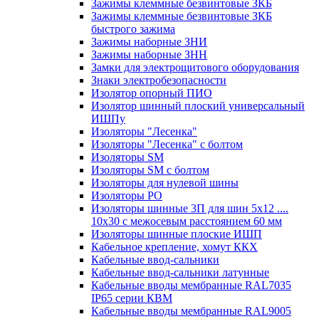
Зажимы клеммные безвинтовые ЗКБ
Зажимы клеммные безвинтовые ЗКБ
быстрого зажима
Зажимы наборные ЗНИ
Зажимы наборные ЗНН
Замки для электрощитового оборудования
Знаки электробезопасности
Изолятор опорный ПИО
Изолятор шинный плоский универсальный
ИШПу
Изоляторы "Лесенка"
Изоляторы "Лесенка" с болтом
Изоляторы SM
Изоляторы SM c болтом
Изоляторы для нулевой шины
Изоляторы РО
Изоляторы шинные 3П для шин 5х12 ....
10х30 с межосевым расстоянием 60 мм
Изоляторы шинные плоские ИШП
Кабельное крепление, хомут ККХ
Кабельные ввод-сальники
Кабельные ввод-сальники латунные
Кабельные вводы мембранные RAL7035
IP65 серии КВМ
Кабельные вводы мембранные RAL9005