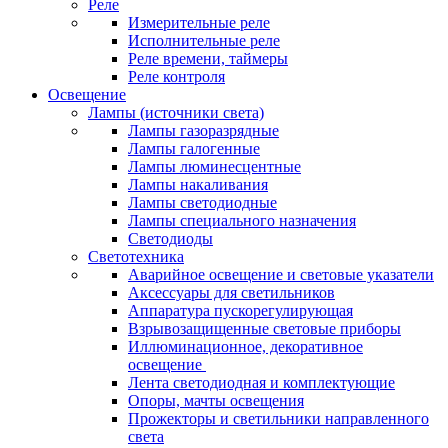
Реле
Измерительные реле
Исполнительные реле
Реле времени, таймеры
Реле контроля
Освещение
Лампы (источники света)
Лампы газоразрядные
Лампы галогенные
Лампы люминесцентные
Лампы накаливания
Лампы светодиодные
Лампы специального назначения
Светодиоды
Светотехника
Аварийное освещение и световые указатели
Аксессуары для светильников
Аппаратура пускорегулирующая
Взрывозащищенные световые приборы
Иллюминационное, декоративное
освещение
Лента светодиодная и комплектующие
Опоры, мачты освещения
Прожекторы и светильники направленного
света