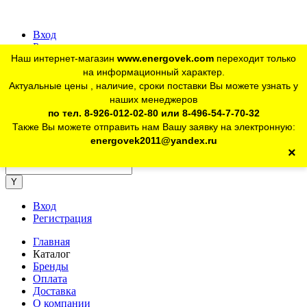
Вход
Регистрация
Наш интернет-магазин
www.energovek.com
переходит только
vk
на информационный характер.
Актуальные цены , наличие, сроки поставки Вы можете узнать у
наших менеджеров
telegram
Для юр. лиц:
+7 (926) 012-02-80
по тел. 8-926-012-02-80 или 8-496-54-7-70-32
Также Вы можете отправить нам Вашу заявку на электронную:
telegram
Розничный магазин:
+7 (925) 902-46-10
energovek2011@yandex.ru
×
energovek2011@yandex.ru
Вход
Регистрация
Главная
Каталог
Бренды
Оплата
Доставка
О компании