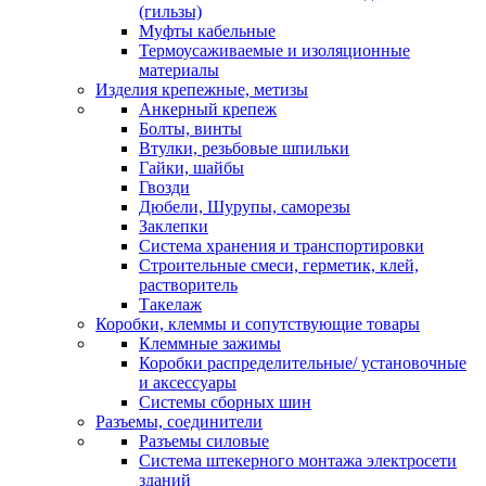
(гильзы)
Муфты кабельные
Термоусаживаемые и изоляционные
материалы
Изделия крепежные, метизы
Анкерный крепеж
Болты, винты
Втулки, резьбовые шпильки
Гайки, шайбы
Гвозди
Дюбели, Шурупы, саморезы
Заклепки
Система хранения и транспортировки
Строительные смеси, герметик, клей,
растворитель
Такелаж
Коробки, клеммы и сопутствующие товары
Клеммные зажимы
Коробки распределительные/ установочные
и аксессуары
Системы сборных шин
Разъемы, соединители
Разъемы силовые
Система штекерного монтажа электросети
зданий