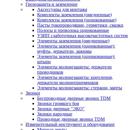
Грозозащита и заземление
Аксессуары для монтажа
Комплекты заземления (омедненные)
Комплекты заземления (оцинкованные)
Пасты токопроводящие, герметики, смазки
Полосы и проволока оцинкованные
УЗИП слаботочных высокочастотных систем
Элементы заземления (омедненные)
Элементы заземления (оцинкованные):
муфты, держатели, зажимы
Элементы заземления (оцинкованные):
штыри
Элементы молниезащиты: держатели
проводников
Элементы молниезащиты: крепления,
держатели молниеприемников
Элементы молниезащиты: стержни, мачты
Звонки
Беспроводные дверные звонки TDM
Звонки громкого боя
Звонки дверные "ЭКО"
Звонки народные
Проводные дверные звонки TDM
Измерительный инструмент и оборудование
Мерные ленты