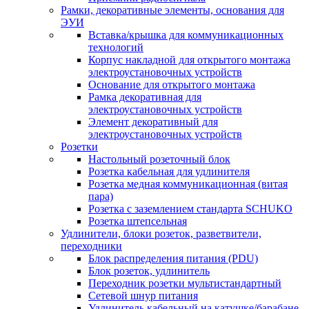
Рамки, декоративные элементы, основания для
ЭУИ
Вставка/крышка для коммуникационных
технологий
Корпус накладной для открытого монтажа
электроустановочных устройств
Основание для открытого монтажа
Рамка декоративная для
электроустановочных устройств
Элемент декоративный для
электроустановочных устройств
Розетки
Настольный розеточный блок
Розетка кабельная для удлинителя
Розетка медная коммуникационная (витая
пара)
Розетка с заземлением стандарта SCHUKO
Розетка штепсельная
Удлинители, блоки розеток, разветвители,
переходники
Блок распределения питания (PDU)
Блок розеток, удлинитель
Переходник розетки мультистандартный
Сетевой шнур питания
Удлинитель кабельный на катушке/барабане