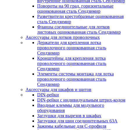
внутренние оцинкованная сталь Сендзимир
Повороты на 90 град. горизонтальные
оцинкованная сталь Сендзимир
Разветвители крестобразные оцинкованная
сталь Сендзимир
Фланцы соединительные для лотков
листовых оцинкованная сталь Сендзимир
Аксессуары для лотков проволочных
Держатели для крепления лотка
проволочного оцинкованная сталь
Сендзимир
Кронштейны для крепления лотка
проволочного оцинкованная сталь
Сендзимир
Элементы системы монтажа для лотка
проволочного оцинкованная сталь
Сендзимир
Аксессуары для шкафов и щитов
DIN-рейки
DIN-рейки с индивидуальным штрих-кодом
Вводные клеммы для модульного
оборудования
Заглушки для вырезов в шкафах
Заглушки для шин соединительных 63А
Зажимы кабельные для С-профиля