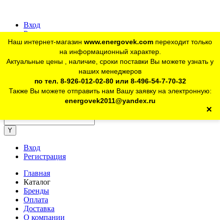
Вход
Регистрация
Наш интернет-магазин
www.energovek.com
переходит только
vk
на информационный характер.
Актуальные цены , наличие, сроки поставки Вы можете узнать у
наших менеджеров
telegram
Для юр. лиц:
+7 (926) 012-02-80
по тел. 8-926-012-02-80 или 8-496-54-7-70-32
Также Вы можете отправить нам Вашу заявку на электронную:
telegram
Розничный магазин:
+7 (925) 902-46-10
energovek2011@yandex.ru
×
energovek2011@yandex.ru
Вход
Регистрация
Главная
Каталог
Бренды
Оплата
Доставка
О компании