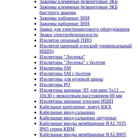
Зажимы клеммные безвинтовые ЗКБ
Зажимы клеммные безвинтовые ЗКБ
быстрого зажима
Зажимы наборные ЗНИ
Зажимы наборные ЗНН
Замки для электрощитового оборудования
Знаки электробезопасности
Изолятор опорный ПИО
Изолятор шинный плоский универсальный
ИШПу
Изоляторы "Лесенка"
Изоляторы "Лесенка" с болтом
Изоляторы SM
Изоляторы SM c болтом
Изоляторы для нулевой шины
Изоляторы РО
Изоляторы шинные 3П для шин 5х12 ....
10х30 с межосевым расстоянием 60 мм
Изоляторы шинные плоские ИШП
Кабельное крепление, хомут ККХ
Кабельные ввод-сальники
Кабельные ввод-сальники латунные
Кабельные вводы мембранные RAL7035
IP65 серии КВМ
Кабельные вводы мембранные RAL9005