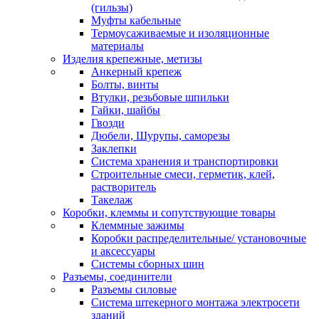
(гильзы)
Муфты кабельные
Термоусаживаемые и изоляционные
материалы
Изделия крепежные, метизы
Анкерный крепеж
Болты, винты
Втулки, резьбовые шпильки
Гайки, шайбы
Гвозди
Дюбели, Шурупы, саморезы
Заклепки
Система хранения и транспортировки
Строительные смеси, герметик, клей,
растворитель
Такелаж
Коробки, клеммы и сопутствующие товары
Клеммные зажимы
Коробки распределительные/ установочные
и аксессуары
Системы сборных шин
Разъемы, соединители
Разъемы силовые
Система штекерного монтажа электросети
зданий