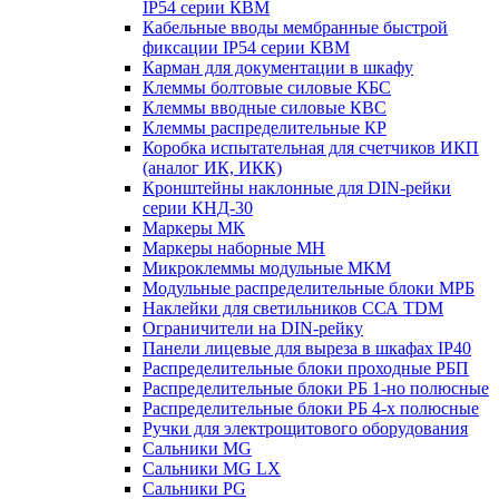
IP54 серии КВМ
Кабельные вводы мембранные быстрой
фиксации IP54 серии КВМ
Карман для документации в шкафу
Клеммы болтовые силовые КБС
Клеммы вводные силовые КВС
Клеммы распределительные КР
Коробка испытательная для счетчиков ИКП
(аналог ИК, ИКК)
Кронштейны наклонные для DIN-рейки
серии КНД-30
Маркеры МК
Маркеры наборные МН
Микроклеммы модульные МКМ
Модульные распределительные блоки МРБ
Наклейки для светильников ССА TDM
Ограничители на DIN-рейку
Панели лицевые для выреза в шкафах IP40
Распределительные блоки проходные РБП
Распределительные блоки РБ 1-но полюсные
Распределительные блоки РБ 4-х полюсные
Ручки для электрощитового оборудования
Сальники MG
Сальники MG LX
Сальники PG