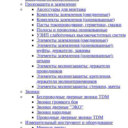
Грозозащита и заземление
Аксессуары для монтажа
Комплекты заземления (омедненные)
Комплекты заземления (оцинкованные)
Пасты токопроводящие, герметики, смазки
Полосы и проволока оцинкованные
УЗИП слаботочных высокочастотных систем
Элементы заземления (омедненные)
Элементы заземления (оцинкованные):
муфты, держатели, зажимы
Элементы заземления (оцинкованные):
штыри
Элементы молниезащиты: держатели
проводников
Элементы молниезащиты: крепления,
держатели молниеприемников
Элементы молниезащиты: стержни, мачты
Звонки
Беспроводные дверные звонки TDM
Звонки громкого боя
Звонки дверные "ЭКО"
Звонки народные
Проводные дверные звонки TDM
Измерительный инструмент и оборудование
Мерные ленты