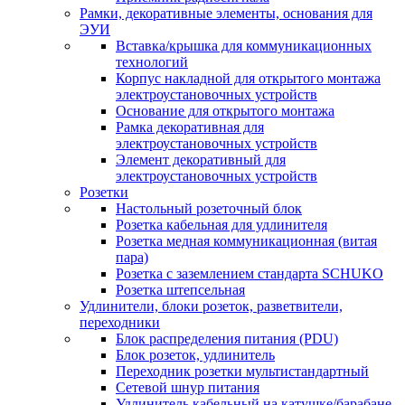
Рамки, декоративные элементы, основания для
ЭУИ
Вставка/крышка для коммуникационных
технологий
Корпус накладной для открытого монтажа
электроустановочных устройств
Основание для открытого монтажа
Рамка декоративная для
электроустановочных устройств
Элемент декоративный для
электроустановочных устройств
Розетки
Настольный розеточный блок
Розетка кабельная для удлинителя
Розетка медная коммуникационная (витая
пара)
Розетка с заземлением стандарта SCHUKO
Розетка штепсельная
Удлинители, блоки розеток, разветвители,
переходники
Блок распределения питания (PDU)
Блок розеток, удлинитель
Переходник розетки мультистандартный
Сетевой шнур питания
Удлинитель кабельный на катушке/барабане