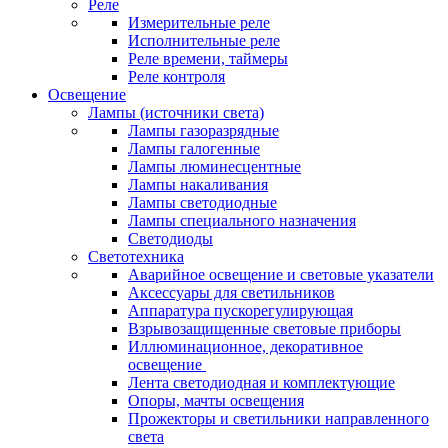
Реле
Измерительные реле
Исполнительные реле
Реле времени, таймеры
Реле контроля
Освещение
Лампы (источники света)
Лампы газоразрядные
Лампы галогенные
Лампы люминесцентные
Лампы накаливания
Лампы светодиодные
Лампы специального назначения
Светодиоды
Светотехника
Аварийное освещение и световые указатели
Аксессуары для светильников
Аппаратура пускорегулирующая
Взрывозащищенные световые приборы
Иллюминационное, декоративное
освещение
Лента светодиодная и комплектующие
Опоры, мачты освещения
Прожекторы и светильники направленного
света