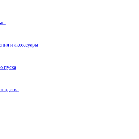
емы
ения и аксессуары
о пуска
зводства