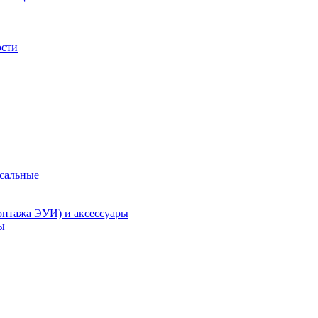
ости
рсальные
онтажа ЭУИ) и аксессуары
ы