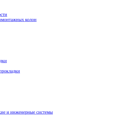
ости
ромонтажных колон
адки
 прокладки
кие и инженерные системы