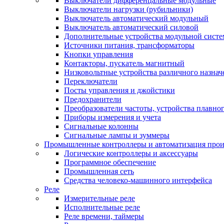
Выключатели дифференцальные модульные
Выключатели нагрузки (рубильники)
Выключатель автоматический модульный
Выключатель автоматический силовой
Дополнительные устройства модульной сист
Источники питания, трансформаторы
Кнопки управления
Контакторы, пускатель магнитный
Низковольтные устройства различного назнач
Переключатели
Посты управления и джойстики
Предохранители
Преобразователи частоты, устройства плавног
Приборы измерения и учета
Сигнальные колонны
Сигнальные лампы и зуммеры
Промышленные контроллеры и автоматизация прои
Логические контроллеры и аксессуары
Программное обеспечение
Промышленная сеть
Средства человеко-машинного интерфейса
Реле
Измерительные реле
Исполнительные реле
Реле времени, таймеры