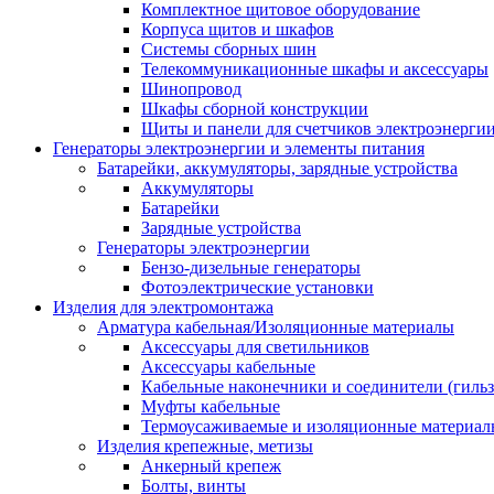
Комплектное щитовое оборудование
Корпуса щитов и шкафов
Системы сборных шин
Телекоммуникационные шкафы и аксессуары
Шинопровод
Шкафы сборной конструкции
Щиты и панели для счетчиков электроэнерги
Генераторы электроэнергии и элементы питания
Батарейки, аккумуляторы, зарядные устройства
Аккумуляторы
Батарейки
Зарядные устройства
Генераторы электроэнергии
Бензо-дизельные генераторы
Фотоэлектрические установки
Изделия для электромонтажа
Арматура кабельная/Изоляционные материалы
Аксессуары для светильников
Аксессуары кабельные
Кабельные наконечники и соединители (гиль
Муфты кабельные
Термоусаживаемые и изоляционные материал
Изделия крепежные, метизы
Анкерный крепеж
Болты, винты