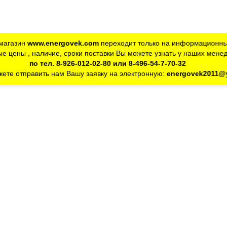
магазин
www.energovek.com
переходит только на информационны
е цены , наличие, сроки поставки Вы можете узнать у наших мене
по тел. 8-926-012-02-80 или 8-496-54-7-70-32
ете отправить нам Вашу заявку на электронную:
energovek2011@