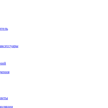
итель
аксессуары
аний
ачения
ащиты
изоляции