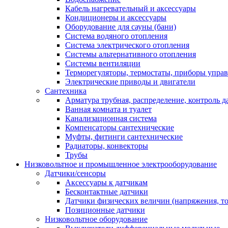
Кабель нагревательный и аксессуары
Кондиционеры и аксессуары
Оборудование для сауны (бани)
Система водяного отопления
Система электрического отопления
Системы альтернативного отопления
Системы вентиляции
Терморегуляторы, термостаты, приборы упра
Электрические приводы и двигатели
Сантехника
Арматура трубная, распределение, контроль д
Ванная комната и туалет
Канализационная система
Компенсаторы сантехнические
Муфты, фитинги сантехнические
Радиаторы, конвекторы
Трубы
Низковольтное и промышленное электрооборудование
Датчики/сенсоры
Аксессуары к датчикам
Бесконтактные датчики
Датчики физических величин (напряжения, ток
Позиционные датчики
Низковольтное оборудование