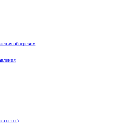
вления обогревом
авления
а и т.п.)