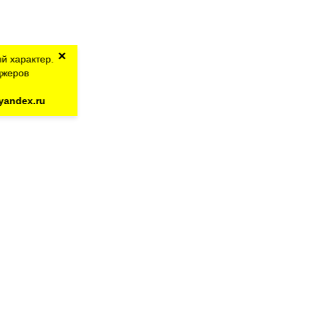
×
й характер.
джеров
yandex.ru